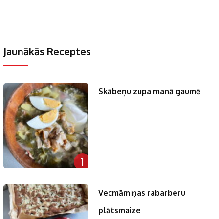
Jaunākās Receptes
Skābeņu zupa manā gaumē
1
Vecmāmiņas rabarberu
plātsmaize