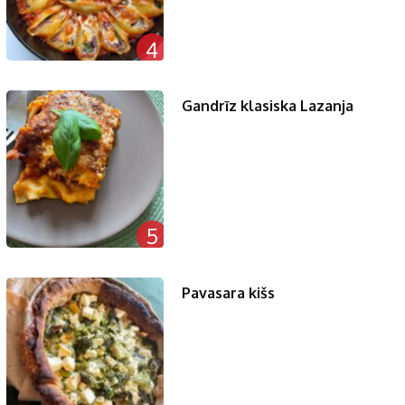
4
Gandrīz klasiska Lazanja
5
Pavasara kišs