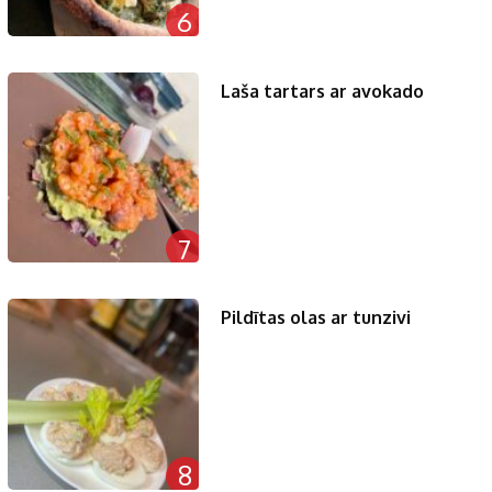
6
Laša tartars ar avokado
7
Pildītas olas ar tunzivi
8