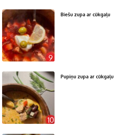
Biešu zupa ar cūkgaļu
9
Pupiņu zupa ar cūkgaļu
10