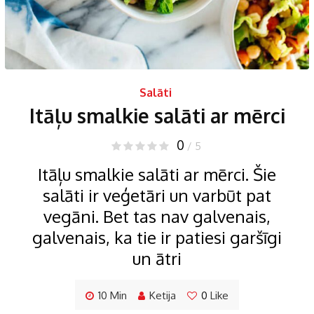
Salāti
Itāļu smalkie salāti ar mērci
0
/ 5
Itāļu smalkie salāti ar mērci. Šie
salāti ir veģetāri un varbūt pat
vegāni. Bet tas nav galvenais,
galvenais, ka tie ir patiesi garšīgi
un ātri
10 Min
Ketija
0
Like