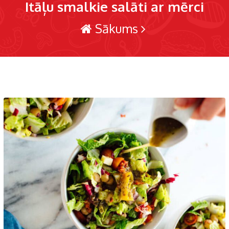
Itāļu smalkie salāti ar mērci
Sākums