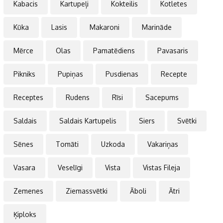
Kabacis
Kartupeļi
Kokteilis
Kotletes
Kūka
Lasis
Makaroni
Marināde
Mērce
Olas
Pamatēdiens
Pavasaris
Pikniks
Pupiņas
Pusdienas
Recepte
Receptes
Rudens
Rīsi
Sacepums
Saldais
Saldais Kartupelis
Siers
Svētki
Sēnes
Tomāti
Uzkoda
Vakariņas
Vasara
Veselīgi
Vista
Vistas Fileja
Zemenes
Ziemassvētki
Āboli
Ātri
Ķiploks