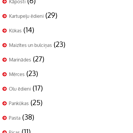
(6)
Kāposti
(29)
Kartupeļu ēdieni
(14)
Kūkas
(23)
Maizītes un bulciņas
(27)
Marinādes
(23)
Mērces
(17)
Olu ēdieni
(25)
Pankūkas
(38)
Pasta
(11)
Picas