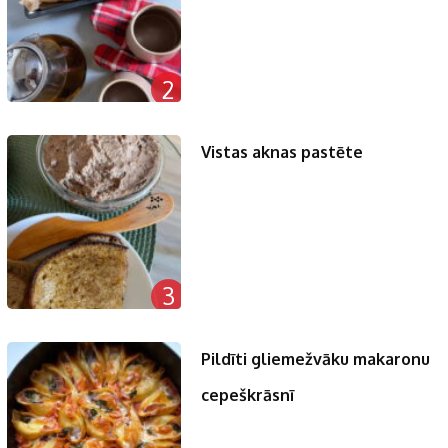
2
Vistas aknas pastēte
3
Pildīti gliemežvāku makaronu
cepeškrāsnī