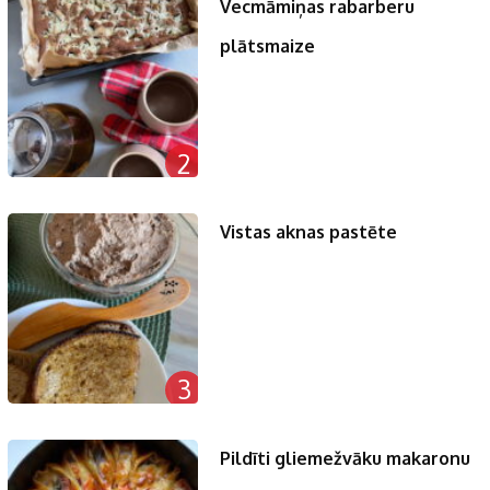
Vecmāmiņas rabarberu
plātsmaize
2
Vistas aknas pastēte
3
Pildīti gliemežvāku makaronu