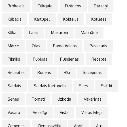
Brokastis
Cūkgaļa
Dzēriens
Dārzeņi
Kabacis
Kartupeļi
Kokteilis
Kotletes
Kūka
Lasis
Makaroni
Marināde
Mērce
Olas
Pamatēdiens
Pavasaris
Pikniks
Pupiņas
Pusdienas
Recepte
Receptes
Rudens
Rīsi
Sacepums
Saldais
Saldais Kartupelis
Siers
Svētki
Sēnes
Tomāti
Uzkoda
Vakariņas
Vasara
Veselīgi
Vista
Vistas Fileja
Zemenes
Ziemassvētki
Āboli
Ātri