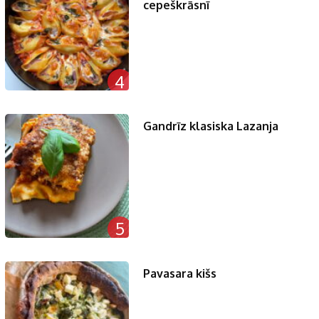
cepeškrāsnī
4
Gandrīz klasiska Lazanja
5
Pavasara kišs