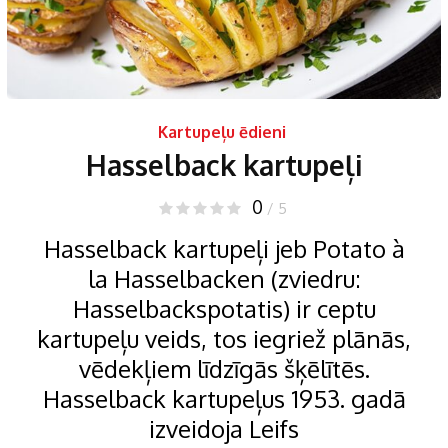
Kartupeļu ēdieni
Hasselback kartupeļi
0
/ 5
Hasselback kartupeļi jeb Potato à
la Hasselbacken (zviedru:
Hasselbackspotatis) ir ceptu
kartupeļu veids, tos iegriež plānās,
vēdekļiem līdzīgās šķēlītēs.
Hasselback kartupeļus 1953. gadā
izveidoja Leifs