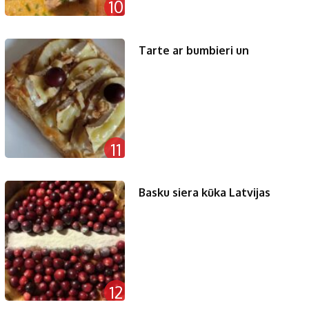
10
Tarte ar bumbieri un
11
Basku siera kūka Latvijas
12