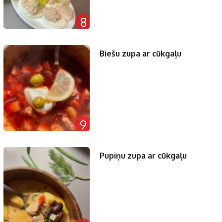
8
Biešu zupa ar cūkgaļu
9
Pupiņu zupa ar cūkgaļu