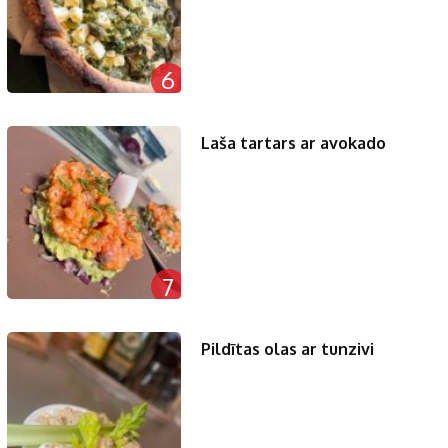
6
Laša tartars ar avokado
7
Pildītas olas ar tunzivi