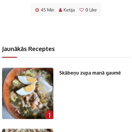
45 Min
Ketija
0
Like
Jaunākās Receptes
Skābeņu zupa manā gaumē
1