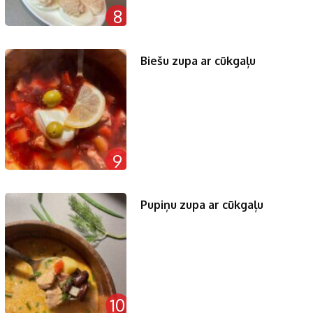
8
Biešu zupa ar cūkgaļu
9
Pupiņu zupa ar cūkgaļu
10