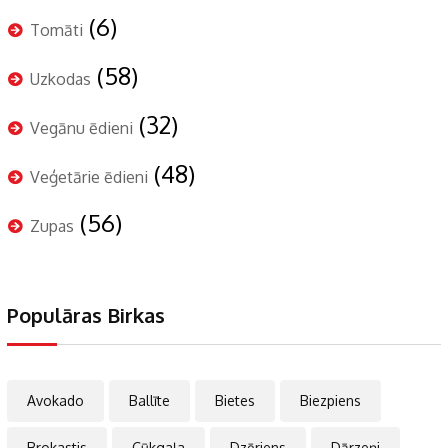
(6)
Tomāti
(58)
Uzkodas
(32)
Vegānu ēdieni
(48)
Veģetārie ēdieni
(56)
Zupas
Populāras Birkas
Avokado
Ballīte
Bietes
Biezpiens
Brokastis
Cūkgaļa
Dzēriens
Dārzeņi