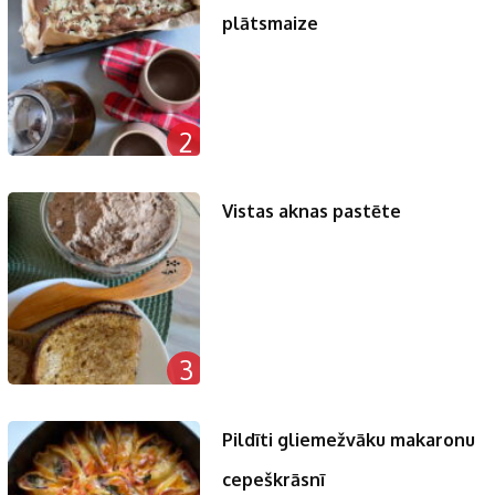
plātsmaize
2
Vistas aknas pastēte
3
Pildīti gliemežvāku makaronu
cepeškrāsnī