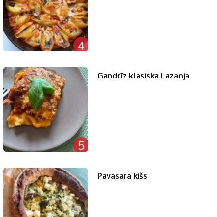
4
Gandrīz klasiska Lazanja
5
Pavasara kišs