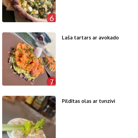
6
Laša tartars ar avokado
7
Pildītas olas ar tunzivi