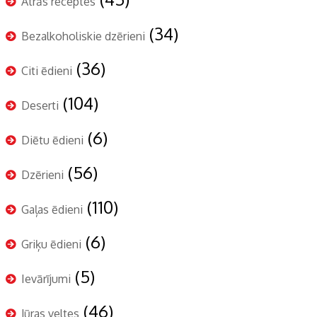
Ātrās receptes
(34)
Bezalkoholiskie dzērieni
(36)
Citi ēdieni
(104)
Deserti
(6)
Diētu ēdieni
(56)
Dzērieni
(110)
Gaļas ēdieni
(6)
Griķu ēdieni
(5)
Ievārījumi
(46)
Jūras veltes