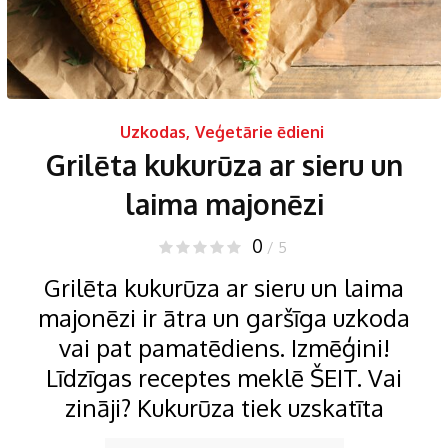
Uzkodas
,
Veģetārie ēdieni
Grilēta kukurūza ar sieru un
laima majonēzi
0
/ 5
Grilēta kukurūza ar sieru un laima
majonēzi ir ātra un garšīga uzkoda
vai pat pamatēdiens. Izmēģini!
Līdzīgas receptes meklē ŠEIT. Vai
zināji? Kukurūza tiek uzskatīta