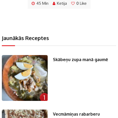
45 Min
Ketija
0
Like
Jaunākās Receptes
Skābeņu zupa manā gaumē
1
Vecmāmiņas rabarberu