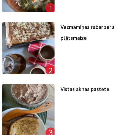
1
Vecmāmiņas rabarberu
plātsmaize
2
Vistas aknas pastēte
3