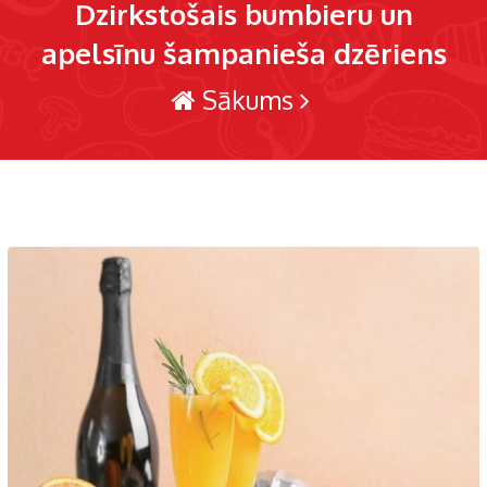
Dzirkstošais bumbieru un
apelsīnu šampanieša dzēriens
Sākums