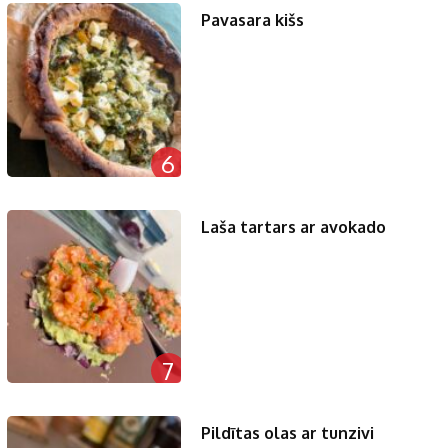
Pavasara kišs
6
Laša tartars ar avokado
7
Pildītas olas ar tunzivi