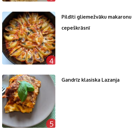
Pildīti gliemežvāku makaronu
cepeškrāsnī
4
Gandrīz klasiska Lazanja
5