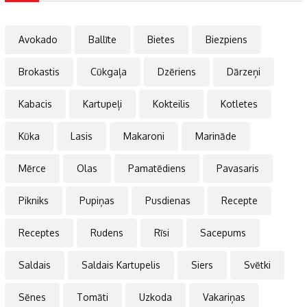
Avokado
Ballīte
Bietes
Biezpiens
Brokastis
Cūkgaļa
Dzēriens
Dārzeņi
Kabacis
Kartupeļi
Kokteilis
Kotletes
Kūka
Lasis
Makaroni
Marināde
Mērce
Olas
Pamatēdiens
Pavasaris
Pikniks
Pupiņas
Pusdienas
Recepte
Receptes
Rudens
Rīsi
Sacepums
Saldais
Saldais Kartupelis
Siers
Svētki
Sēnes
Tomāti
Uzkoda
Vakariņas