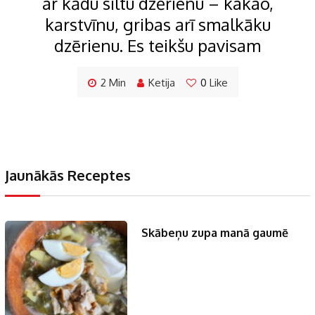
ar kādu siltu dzērienu – kakao,
karstvīnu, gribas arī smalkāku
dzērienu. Es teikšu pavisam
2 Min
Ketija
0
Like
Jaunākās Receptes
Skābeņu zupa manā gaumē