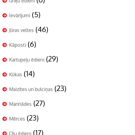
Griķu ēdieni
(5)
Ievārījumi
(46)
Jūras veltes
(6)
Kāposti
(29)
Kartupeļu ēdieni
(14)
Kūkas
(23)
Maizītes un bulciņas
(27)
Marinādes
(23)
Mērces
(17)
Olu ēdieni