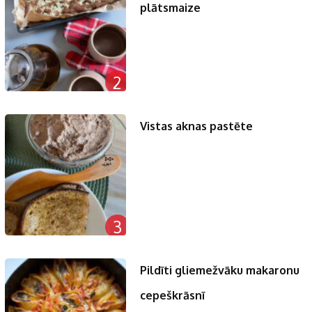
plātsmaize
2
Vistas aknas pastēte
3
Pildīti gliemežvāku makaronu
cepeškrāsnī