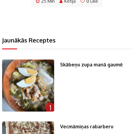
25 Min
Ketija
0
Like
Jaunākās Receptes
Skābeņu zupa manā gaumē
1
Vecmāmiņas rabarberu