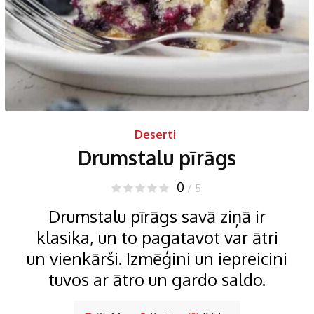
Deserti
Drumstalu pīrāgs
0
/ 5
Drumstalu pīrāgs savā ziņā ir
klasika, un to pagatavot var ātri
un vienkārši. Izmēģini un iepreicini
tuvos ar ātro un gardo saldo.