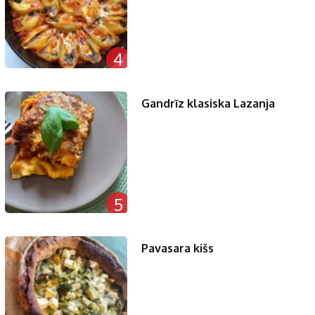
4
Gandrīz klasiska Lazanja
5
Pavasara kišs