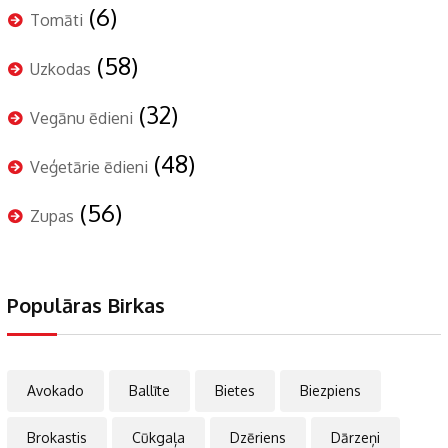
(6)
Tomāti
(58)
Uzkodas
(32)
Vegānu ēdieni
(48)
Veģetārie ēdieni
(56)
Zupas
Populāras Birkas
Avokado
Ballīte
Bietes
Biezpiens
Brokastis
Cūkgaļa
Dzēriens
Dārzeņi