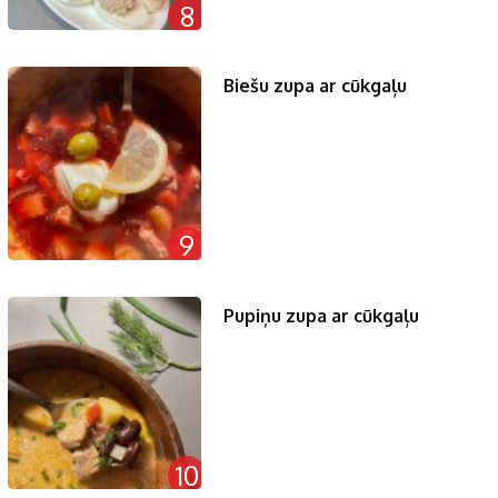
8
Biešu zupa ar cūkgaļu
9
Pupiņu zupa ar cūkgaļu
10