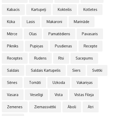
Kabacis
Kartupeļi
Kokteilis
Kotletes
Kūka
Lasis
Makaroni
Marināde
Mērce
Olas
Pamatēdiens
Pavasaris
Pikniks
Pupiņas
Pusdienas
Recepte
Receptes
Rudens
Rīsi
Sacepums
Saldais
Saldais Kartupelis
Siers
Svētki
Sēnes
Tomāti
Uzkoda
Vakariņas
Vasara
Veselīgi
Vista
Vistas Fileja
Zemenes
Ziemassvētki
Āboli
Ātri