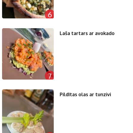
6
Laša tartars ar avokado
7
Pildītas olas ar tunzivi