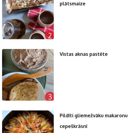
plātsmaize
2
Vistas aknas pastēte
3
Pildīti gliemežvāku makaronu
cepeškrāsnī