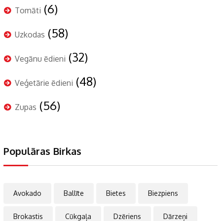
(6)
Tomāti
(58)
Uzkodas
(32)
Vegānu ēdieni
(48)
Veģetārie ēdieni
(56)
Zupas
Populāras Birkas
Avokado
Ballīte
Bietes
Biezpiens
Brokastis
Cūkgaļa
Dzēriens
Dārzeņi