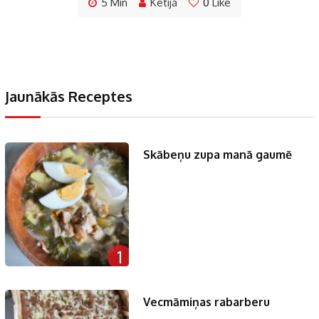
5 Min
Ketija
0
Like
Jaunākās Receptes
Skābeņu zupa manā gaumē
1
Vecmāmiņas rabarberu