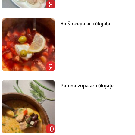
8
Biešu zupa ar cūkgaļu
9
Pupiņu zupa ar cūkgaļu
10