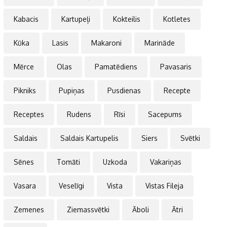
Kabacis
Kartupeļi
Kokteilis
Kotletes
Kūka
Lasis
Makaroni
Marināde
Mērce
Olas
Pamatēdiens
Pavasaris
Pikniks
Pupiņas
Pusdienas
Recepte
Receptes
Rudens
Rīsi
Sacepums
Saldais
Saldais Kartupelis
Siers
Svētki
Sēnes
Tomāti
Uzkoda
Vakariņas
Vasara
Veselīgi
Vista
Vistas Fileja
Zemenes
Ziemassvētki
Āboli
Ātri