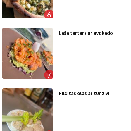
6
Laša tartars ar avokado
7
Pildītas olas ar tunzivi