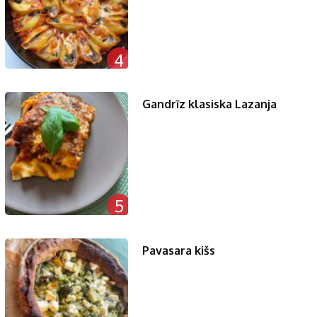
4
Gandrīz klasiska Lazanja
5
Pavasara kišs