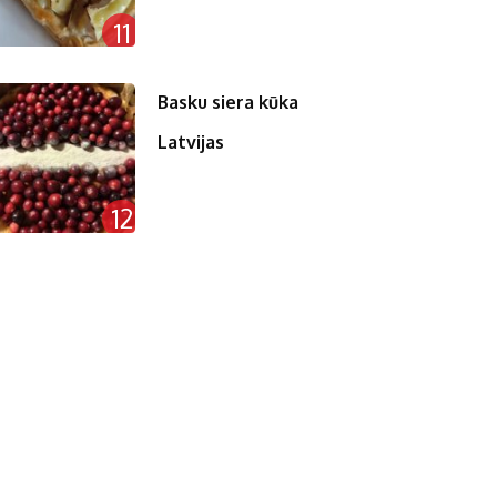
11
Basku siera kūka
Latvijas
12