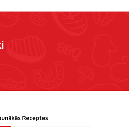
i
aunākās Receptes