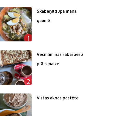
Skābeņu zupa manā
gaumē
1
Vecmāmiņas rabarberu
plātsmaize
2
Vistas aknas pastēte