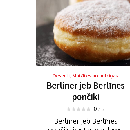
Deserti
,
Maizītes un bulciņas
Berliner jeb Berlīnes
pončiki
0
/ 5
Berliner jeb Berlīnes
pončiki ir īstas gardums.