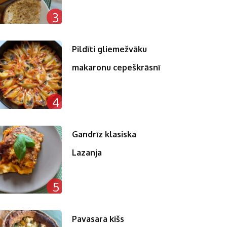
3
Pildīti gliemežvāku
makaronu cepeškrāsnī
4
Gandrīz klasiska
Lazanja
5
Pavasara kišs