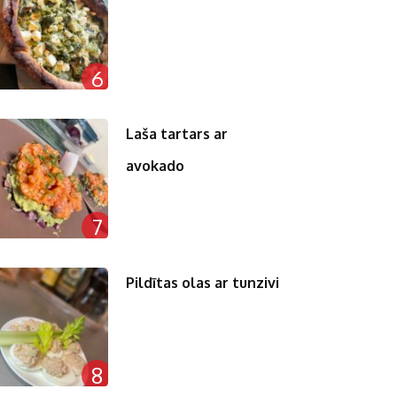
6
Laša tartars ar
avokado
7
Pildītas olas ar tunzivi
8