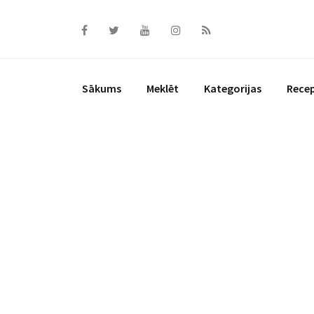
Skip
to
content
Sākums
Meklēt
Kategorijas
Rece