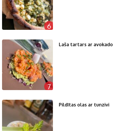
6
Laša tartars ar avokado
7
Pildītas olas ar tunzivi