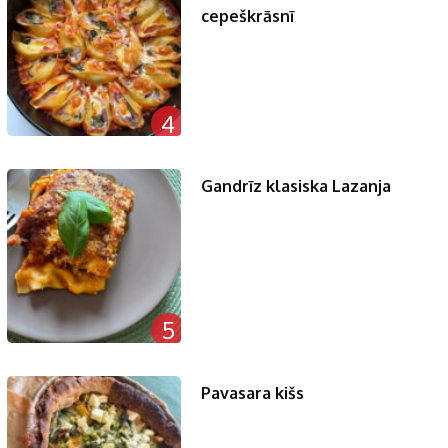
cepeškrāsnī
4
Gandrīz klasiska Lazanja
5
Pavasara kišs