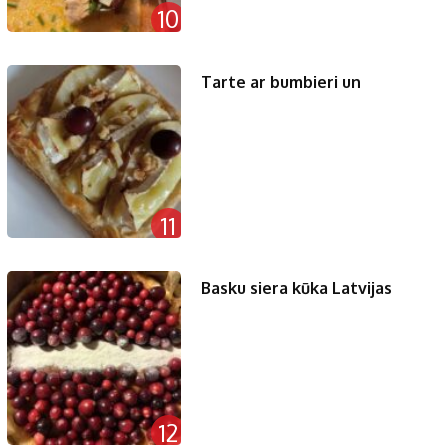
10
Tarte ar bumbieri un
11
Basku siera kūka Latvijas
12