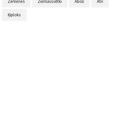
Zemenes
Ziemassvētki
Āboli
Ātri
Ķiploks