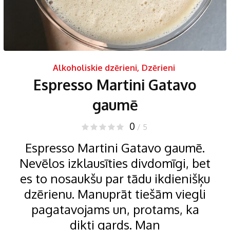
Alkoholiskie dzērieni
,
Dzērieni
Espresso Martini Gatavo
gaumē
0
/ 5
Espresso Martini Gatavo gaumē.
Nevēlos izklausīties divdomīgi, bet
es to nosaukšu par tādu ikdienišķu
dzērienu. Manuprāt tiešām viegli
pagatavojams un, protams, ka
dikti gards. Man