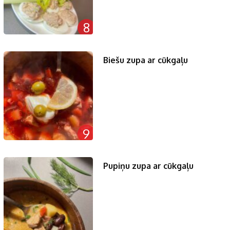
8
Biešu zupa ar cūkgaļu
9
Pupiņu zupa ar cūkgaļu