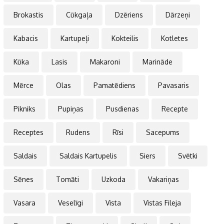
Brokastis
Cūkgaļa
Dzēriens
Dārzeņi
Kabacis
Kartupeļi
Kokteilis
Kotletes
Kūka
Lasis
Makaroni
Marināde
Mērce
Olas
Pamatēdiens
Pavasaris
Pikniks
Pupiņas
Pusdienas
Recepte
Receptes
Rudens
Rīsi
Sacepums
Saldais
Saldais Kartupelis
Siers
Svētki
Sēnes
Tomāti
Uzkoda
Vakariņas
Vasara
Veselīgi
Vista
Vistas Fileja