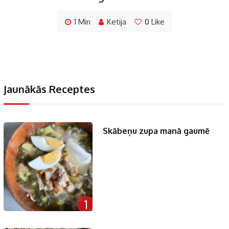
1 Min
Ketija
0
Like
Jaunākās Receptes
Skābeņu zupa manā gaumē
1