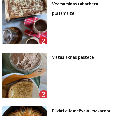
Vecmāmiņas rabarberu
plātsmaize
2
Vistas aknas pastēte
3
Pildīti gliemežvāku makaronu