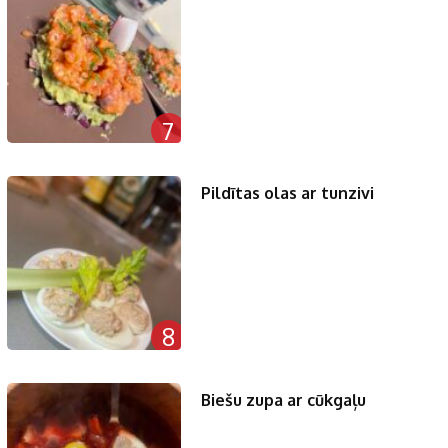
7
Pildītas olas ar tunzivi
8
Biešu zupa ar cūkgaļu