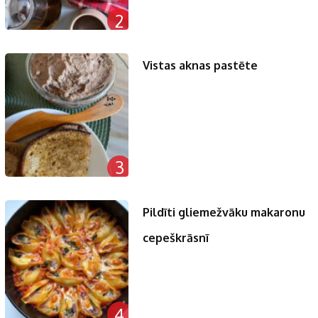
2
Vistas aknas pastēte
3
Pildīti gliemežvāku makaronu
cepeškrāsnī
4