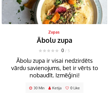
Zupas
Ābolu zupa
0
/ 5
Ābolu zupa ir visai nedzirdēts
vārdu savienojums, bet ir vērts to
nobaudīt. Izmēģini!
30 Min
Ketija
0
Like