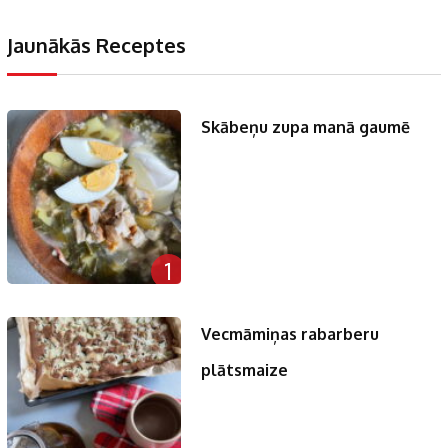
Jaunākās Receptes
Skābeņu zupa manā gaumē
1
Vecmāmiņas rabarberu
plātsmaize