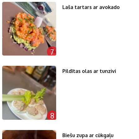
Laša tartars ar avokado
7
Pildītas olas ar tunzivi
8
Biešu zupa ar cūkgaļu