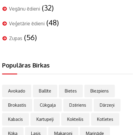
(32)
Vegānu ēdieni
(48)
Veģetārie ēdieni
(56)
Zupas
Populāras Birkas
Avokado
Ballīte
Bietes
Biezpiens
Brokastis
Cūkgaļa
Dzēriens
Dārzeņi
Kabacis
Kartupeļi
Kokteilis
Kotletes
Kūka
Lasis
Makaroni
Marināde