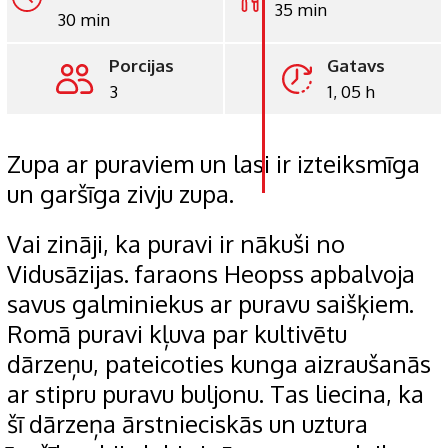
35 min
30 min
LinkedIn
Porcijas
Gatavs
Whatsapp
3
1, 05 h
Pinterest
Print
Zupa ar puraviem un lasi ir izteiksmīga
un garšīga zivju zupa.
Vai zināji, ka puravi ir nākuši no
Vidusāzijas. faraons Heopss apbalvoja
savus galminiekus ar puravu saišķiem.
Romā puravi kļuva par kultivētu
dārzeņu, pateicoties kunga aizraušanās
ar stipru puravu buljonu. Tas liecina, ka
šī dārzeņa ārstnieciskās un uztura