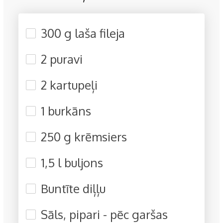
300 g laša fileja
2 puravi
2 kartupeļi
1 burkāns
250 g krēmsiers
1,5 l buljons
Buntīte diļļu
Sāls, pipari - pēc garšas