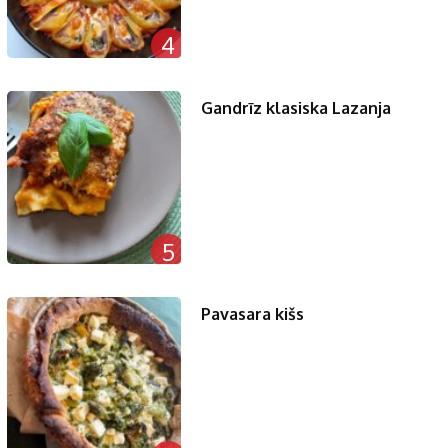
4
Gandrīz klasiska Lazanja
5
Pavasara kišs