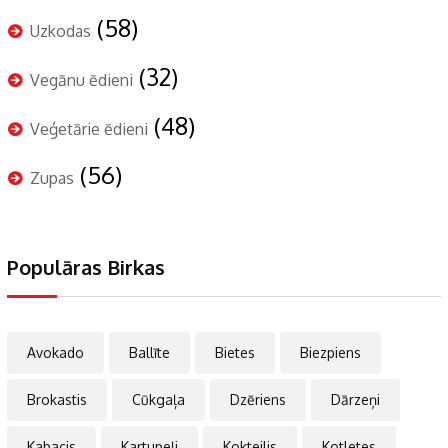
(58)
Uzkodas
(32)
Vegānu ēdieni
(48)
Veģetārie ēdieni
(56)
Zupas
Populāras Birkas
Avokado
Ballīte
Bietes
Biezpiens
Brokastis
Cūkgaļa
Dzēriens
Dārzeņi
Kabacis
Kartupeļi
Kokteilis
Kotletes