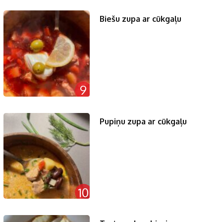
Biešu zupa ar cūkgaļu
9
Pupiņu zupa ar cūkgaļu
10