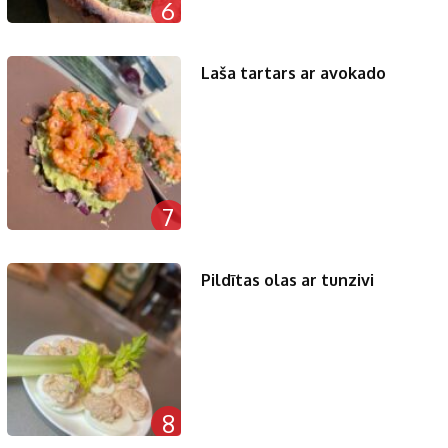
6
Laša tartars ar avokado
7
Pildītas olas ar tunzivi
8