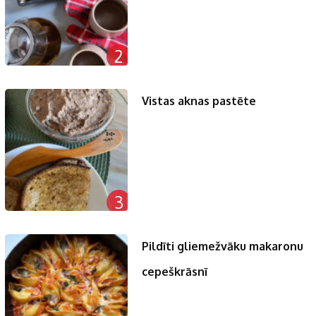
2
Vistas aknas pastēte
3
Pildīti gliemežvāku makaronu
cepeškrāsnī