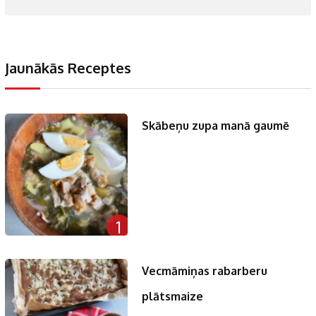
Jaunākās Receptes
Skābeņu zupa manā gaumē
1
Vecmāmiņas rabarberu
plātsmaize