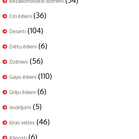
Bezalkoholiskie dzērieni
(36)
Citi ēdieni
(104)
Deserti
(6)
Diētu ēdieni
(56)
Dzērieni
(110)
Gaļas ēdieni
(6)
Griķu ēdieni
(5)
Ievārījumi
(46)
Jūras veltes
(6)
Kāposti