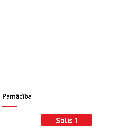
Pamācība
Solis 1