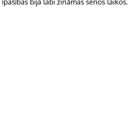
īpašības bija labi zināmas senos laikos.