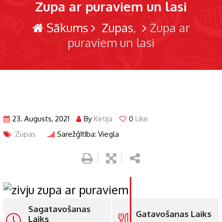
Zupa ar puraviem un lasi
Sākums
Zupas
Zupa ar
puraviem un lasi
23. Augusts, 2021
By
Ketija
0
Like
Zupas
Sarežģītība: Viegla
Sagatavošanas
Gatavošanas Laiks
Laiks