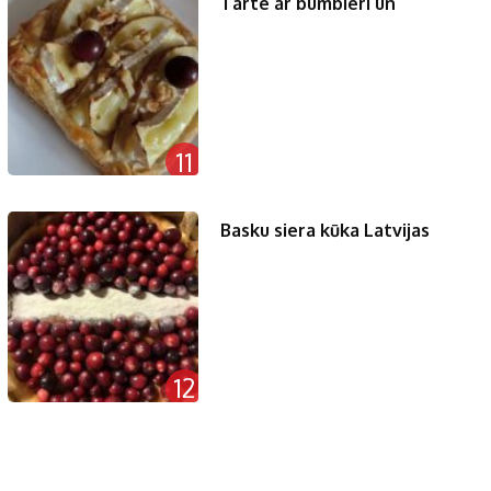
Tarte ar bumbieri un
11
Basku siera kūka Latvijas
12