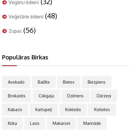
(32)
Vegānu ēdieni
(48)
Veģetārie ēdieni
(56)
Zupas
Populāras Birkas
Avokado
Ballīte
Bietes
Biezpiens
Brokastis
Cūkgaļa
Dzēriens
Dārzeņi
Kabacis
Kartupeļi
Kokteilis
Kotletes
Kūka
Lasis
Makaroni
Marināde