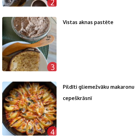
2
Vistas aknas pastēte
3
Pildīti gliemežvāku makaronu
cepeškrāsnī
4