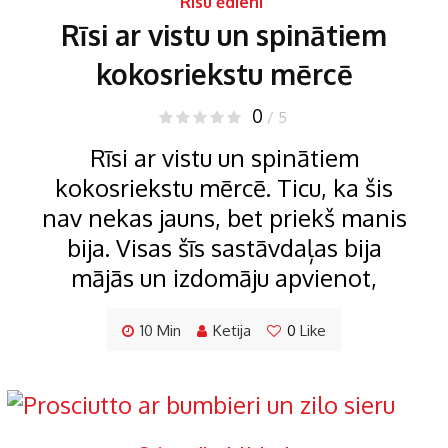
Rīsu ēdieni
Rīsi ar vistu un spinātiem
kokosriekstu mērcē
0
/ 5
Rīsi ar vistu un spinātiem
kokosriekstu mērcē. Ticu, ka šis
nav nekas jauns, bet priekš manis
bija. Visas šīs sastāvdaļas bija
mājās un izdomāju apvienot,
10 Min
Ketija
0
Like