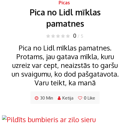
Picas
Pica no Lidl mīklas
pamatnes
0
/ 5
Pica no Lidl mīklas pamatnes.
Protams, jau gatava mīkla, kuru
uzreiz var cept, neaizstās to garšu
un svaigumu, ko dod pašgatavota.
Varu teikt, ka manā
30 Min
Ketija
0
Like