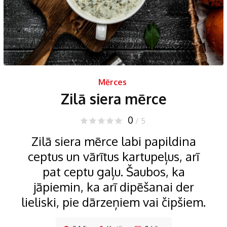
Mērces
Zilā siera mērce
0
/ 5
Zilā siera mērce labi papildina
ceptus un vārītus kartupeļus, arī
pat ceptu gaļu. Šaubos, ka
jāpiemin, ka arī dipēšanai der
lieliski, pie dārzeņiem vai čipšiem.