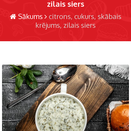
zilais siers
Sākums
citrons
cukurs
skābais
krējums
zilais siers