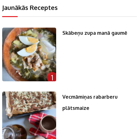
Jaunākās Receptes
Skābeņu zupa manā gaumē
1
Vecmāmiņas rabarberu
plātsmaize