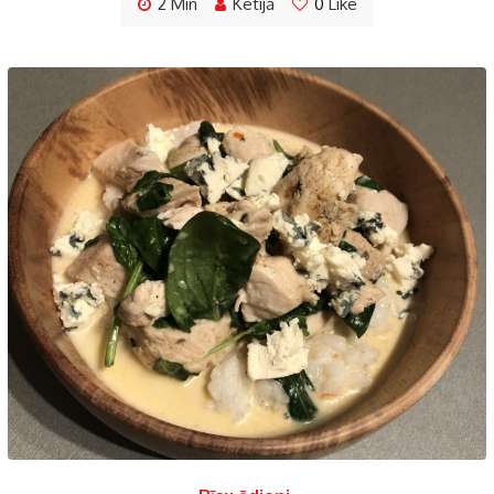
2 Min
Ketija
0
Like