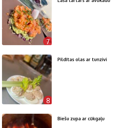
Laša tartars ar avokado
7
Pildītas olas ar tunzivi
8
Biešu zupa ar cūkgaļu