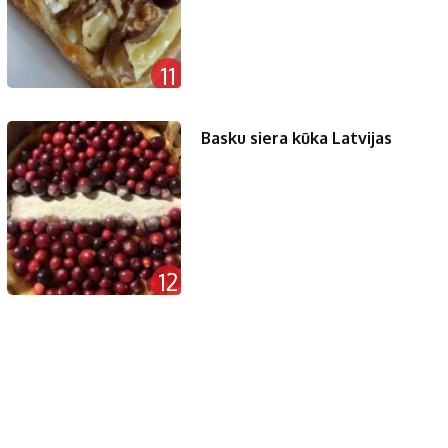
11
Basku siera kūka Latvijas
12