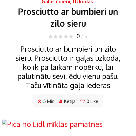
Gaļas ēdieni
,
Uzkodas
Prosciutto ar bumbieri un
zilo sieru
0
/ 5
Prosciutto ar bumbieri un zilo
sieru. Prosciutto ir gaļas uzkoda,
ko ik pa laikam nopērku, lai
palutinātu sevi, ēdu vienu pašu.
Taču vītināta gaļa iederas
5 Min
Ketija
0
Like