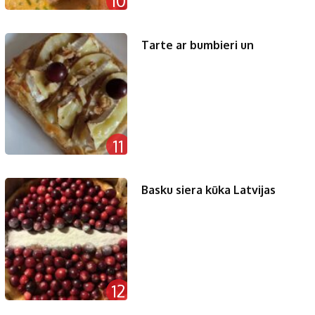
10
Tarte ar bumbieri un
11
Basku siera kūka Latvijas
12