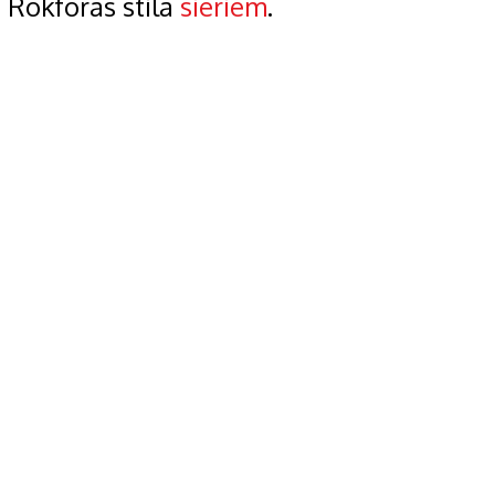
Rokforas stila
sieriem
.