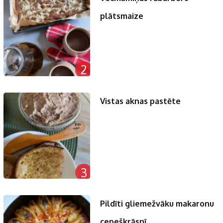
plātsmaize
2
Vistas aknas pastēte
3
Pildīti gliemežvāku makaronu
cepeškrāsnī