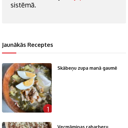
sistēmā.
Jaunākās Receptes
Skābeņu zupa manā gaumē
1
Vecmāmiņas rabarberu