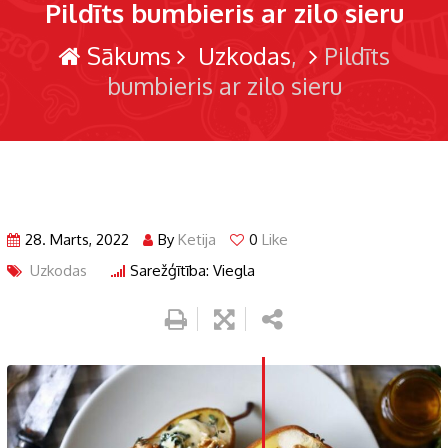
Pildīts bumbieris ar zilo sieru
Sākums
Uzkodas
Pildīts
bumbieris ar zilo sieru
28. Marts, 2022
By
Ketija
0
Like
Uzkodas
Sarežģītība: Viegla