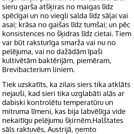
sieru garša atšķiras no maigas līdz
spēcīgai un no viegli salda līdz sāļai vai
asai; krāsa no gaišas līdz tumšai; un pēc
konsistences no šķidras līdz cietai. Tiem
var būt raksturīga smarža vai nu no
pelējuma, vai no dažādām īpaši
kultivētām baktērijām, piemēram,
Brevibacterium liniem.
Tiek uzskatīts, ka zilais siers tika atklāts
nejauši, kad sieri tika uzglabāti alās ar
dabiski kontrolētu temperatūru un
mitruma līmeni, kas bija labvēlīga vide
nekaitīgu pelējumu šķirnēm.Halštates
sāls raktuvēs, Austrijā, ņemto