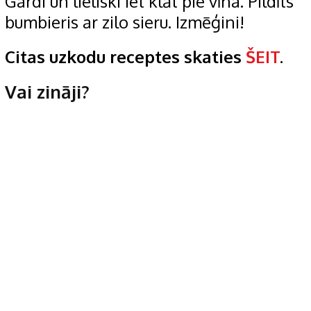
Gardi un lieliski iet klāt pie vīna. Pildīts
bumbieris ar zilo sieru. Izmēģini!
Citas uzkodu receptes skaties
ŠEIT
.
Vai zināji?