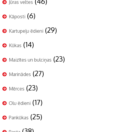
(46)
Jūras veltes
(6)
Kāposti
(29)
Kartupeļu ēdieni
(14)
Kūkas
(23)
Maizītes un bulciņas
(27)
Marinādes
(23)
Mērces
(17)
Olu ēdieni
(25)
Pankūkas
(38)
Pasta