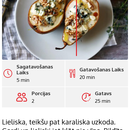
LinkedIn
Whatsapp
Pinterest
Print
Sagatavošanas
Gatavošanas Laiks
Laiks
20 min
5 min
Porcijas
Gatavs
2
25 min
Lieliska, teikšu pat karaliska uzkoda.