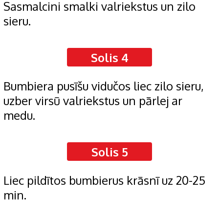
Sasmalcini smalki valriekstus un zilo
sieru.
Solis 4
Bumbiera pusīšu vidučos liec zilo sieru,
uzber virsū valriekstus un pārlej ar
medu.
Solis 5
Liec pildītos bumbierus krāsnī uz 20-25
min.