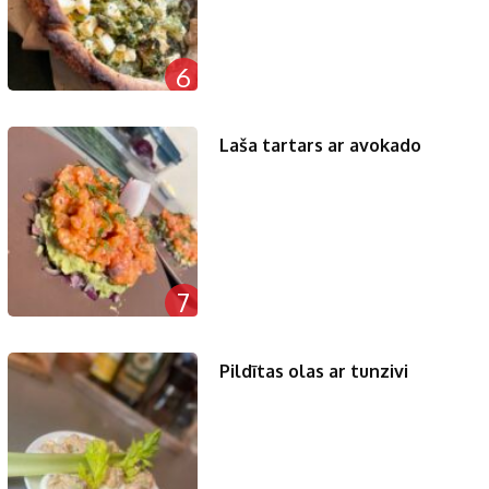
6
Laša tartars ar avokado
7
Pildītas olas ar tunzivi