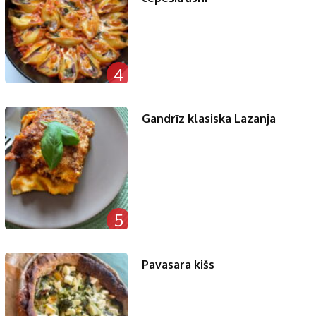
4
Gandrīz klasiska Lazanja
5
Pavasara kišs