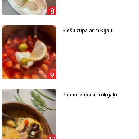
8
Biešu zupa ar cūkgaļu
9
Pupiņu zupa ar cūkgaļu