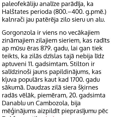
paleofekāliju analīze parādīja, ka
Halštates perioda (800.–400. g.pmē.)
kalnrači jau patērēja zilo sieru un alu.
Gorgonzola ir viens no vecākajiem
zināmajiem zilajiem sieriem, kas radīts
ap mūsu ēras 879. gadu, lai gan tiek
teikts, ka zilās dzīslas tajā nebija līdz
aptuveni 11. gadsimtam. Stilton ir
salīdzinoši jauns papildinājums, kas
kļuva populārs kaut kad 1700. gadu
sākumā. Daudzas zilā siera šķirnes
radās vēlāk, piemēram, 20. gadsimta
Danablu un Cambozola, bija
mēģinājums aizpildīt pieprasījumu pēc