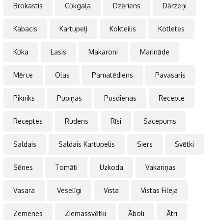
Brokastis
Cūkgaļa
Dzēriens
Dārzeņi
Kabacis
Kartupeļi
Kokteilis
Kotletes
Kūka
Lasis
Makaroni
Marināde
Mērce
Olas
Pamatēdiens
Pavasaris
Pikniks
Pupiņas
Pusdienas
Recepte
Receptes
Rudens
Rīsi
Sacepums
Saldais
Saldais Kartupelis
Siers
Svētki
Sēnes
Tomāti
Uzkoda
Vakariņas
Vasara
Veselīgi
Vista
Vistas Fileja
Zemenes
Ziemassvētki
Āboli
Ātri