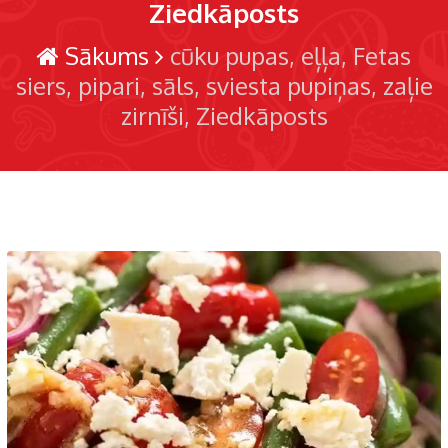
Ziedkāposts
Sākums
cūku pupas
eļļa
Fetas
siers
pipari
sāls
sviesta pupiņas
zaļie
zirnīši
Ziedkāposts