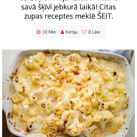
savā šķīvī jebkurā laikā! Citas
zupas receptes meklē ŠEIT.
30 Min
Ketija
0
Like