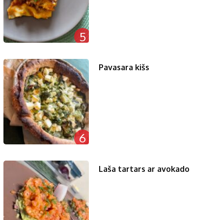
5
Pavasara kišs
6
Laša tartars ar avokado