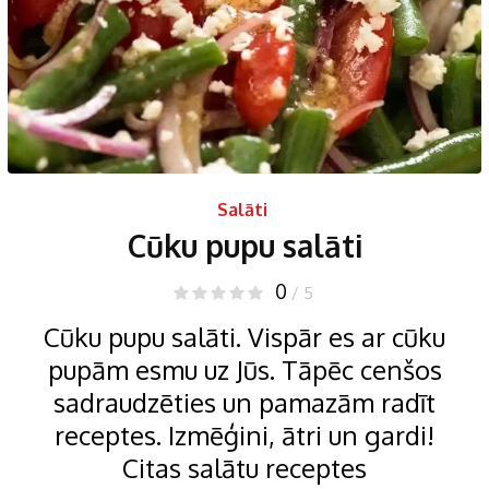
Salāti
Cūku pupu salāti
0
/ 5
Cūku pupu salāti. Vispār es ar cūku
pupām esmu uz Jūs. Tāpēc cenšos
sadraudzēties un pamazām radīt
receptes. Izmēģini, ātri un gardi!
Citas salātu receptes