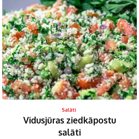
Salāti
Vidusjūras ziedkāpostu
salāti