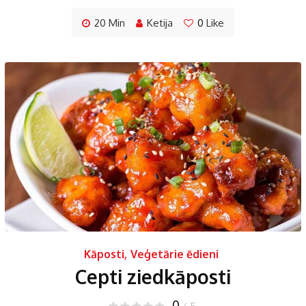
20 Min
Ketija
0
Like
Kāposti
,
Veģetārie ēdieni
Cepti ziedkāposti
0