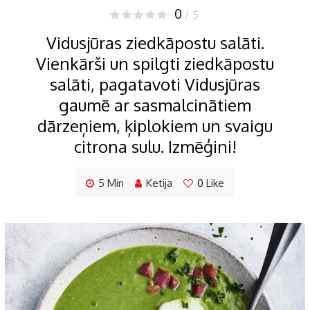
0
/ 5
Vidusjūras ziedkāpostu salāti.
Vienkārši un spilgti ziedkāpostu
salāti, pagatavoti Vidusjūras
gaumē ar sasmalcinātiem
dārzeņiem, ķiplokiem un svaigu
citrona sulu. Izmēģini!
5 Min
Ketija
0
Like