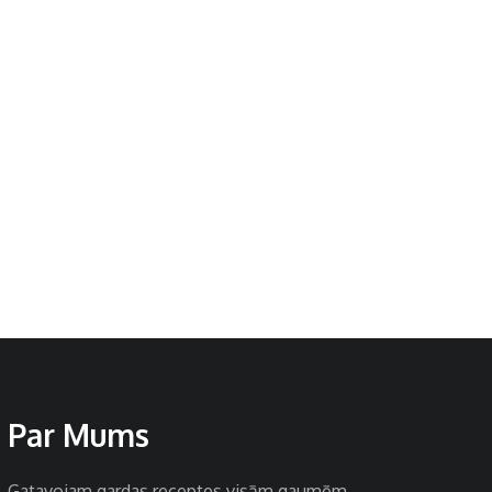
Par Mums
Gatavojam gardas receptes visām gaumēm.