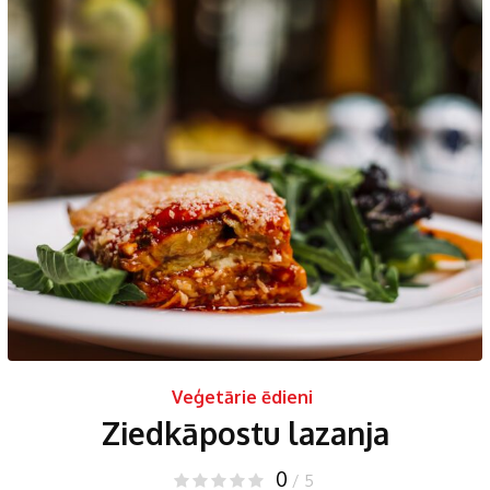
Veģetārie ēdieni
Ziedkāpostu lazanja
0
/ 5