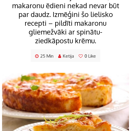
makaronu ēdieni nekad nevar būt
par daudz. Izmēģini šo lielisko
recepti – pildīti makaronu
gliemežvāki ar spinātu-
ziedkāpostu krēmu.
25 Min
Ketija
0
Like