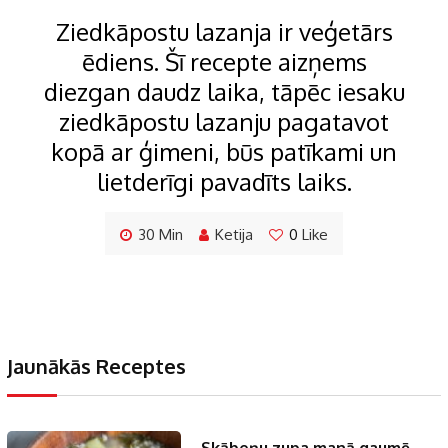
Ziedkāpostu lazanja ir veģetārs
ēdiens. Šī recepte aizņems
diezgan daudz laika, tāpēc iesaku
ziedkāpostu lazanju pagatavot
kopā ar ģimeni, būs patīkami un
lietderīgi pavadīts laiks.
30 Min
Ketija
0
Like
Jaunākās Receptes