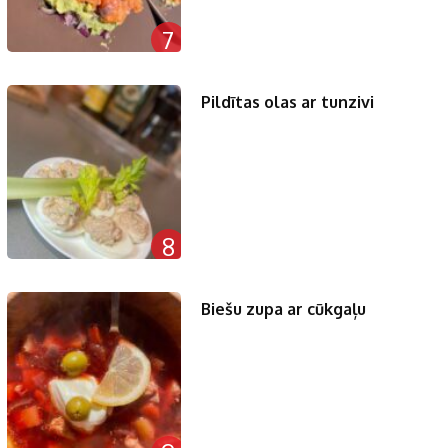
7
Pildītas olas ar tunzivi
8
Biešu zupa ar cūkgaļu