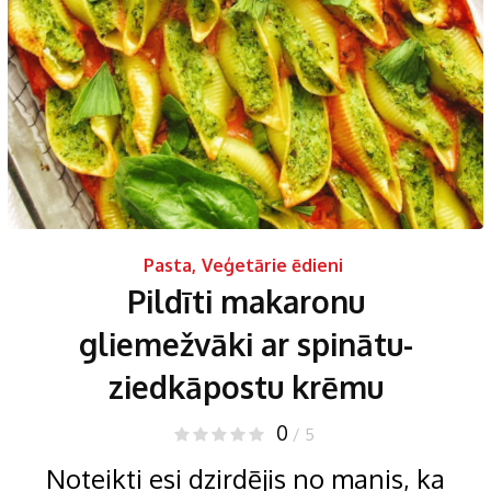
Pasta
,
Veģetārie ēdieni
Pildīti makaronu
gliemežvāki ar spinātu-
ziedkāpostu krēmu
0
/ 5
Noteikti esi dzirdējis no manis, ka