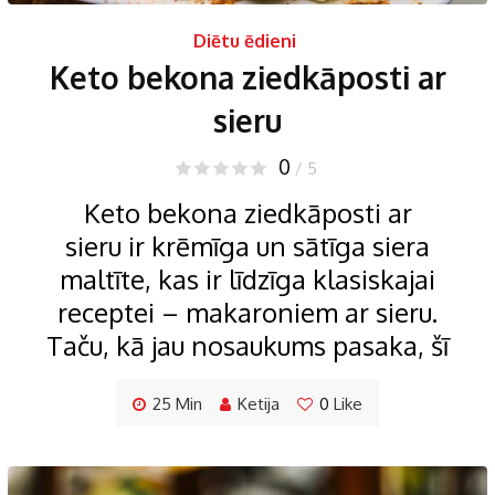
Diētu ēdieni
Keto bekona ziedkāposti ar
sieru
0
/ 5
Keto bekona ziedkāposti ar
sieru ir krēmīga un sātīga siera
maltīte, kas ir līdzīga klasiskajai
receptei – makaroniem ar sieru.
Taču, kā jau nosaukums pasaka, šī
25 Min
Ketija
0
Like