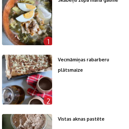
Skābeņu zupa manā gaumē
1
Vecmāmiņas rabarberu
plātsmaize
2
Vistas aknas pastēte