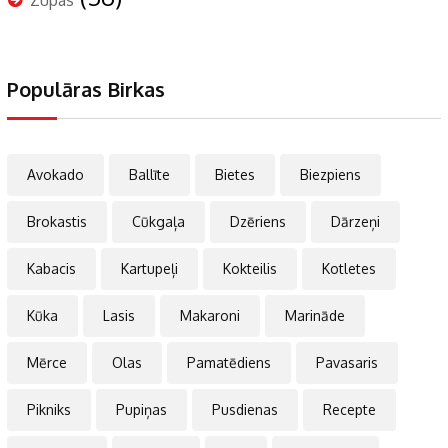
Zupas
Populāras Birkas
Avokado
Ballīte
Bietes
Biezpiens
Brokastis
Cūkgaļa
Dzēriens
Dārzeņi
Kabacis
Kartupeļi
Kokteilis
Kotletes
Kūka
Lasis
Makaroni
Marināde
Mērce
Olas
Pamatēdiens
Pavasaris
Pikniks
Pupiņas
Pusdienas
Recepte