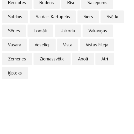
Receptes
Rudens
Rīsi
Sacepums
Saldais
Saldais Kartupelis
Siers
Svētki
Sēnes
Tomāti
Uzkoda
Vakariņas
Vasara
Veselīgi
Vista
Vistas Fileja
Zemenes
Ziemassvētki
Āboli
Ātri
Ķiploks