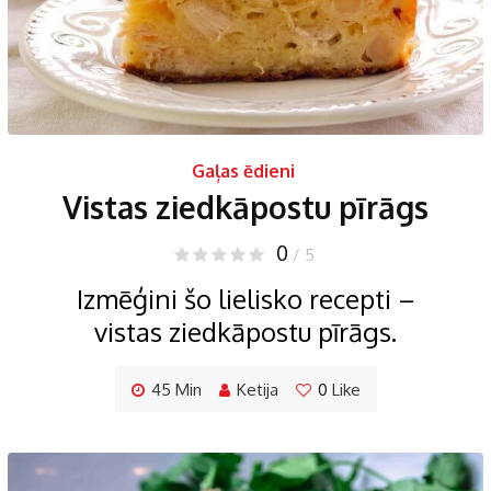
Gaļas ēdieni
Vistas ziedkāpostu pīrāgs
0
/ 5
Izmēģini šo lielisko recepti –
vistas ziedkāpostu pīrāgs.
45 Min
Ketija
0
Like