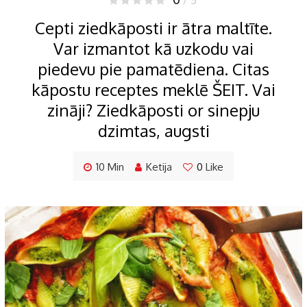
/ 5
Cepti ziedkāposti ir ātra maltīte.
Var izmantot kā uzkodu vai
piedevu pie pamatēdiena. Citas
kāpostu receptes meklē ŠEIT. Vai
zināji? Ziedkāposti or sinepju
dzimtas, augsti
10 Min
Ketija
0
Like