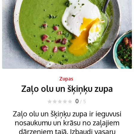
Zupas
Zaļo olu un šķiņķu zupa
0
/ 5
Zaļo olu un šķiņķu zupa ir ieguvusi
nosaukumu un krāsu no zaļajiem
dārzeņiem tajā. Izbaudi vasaru