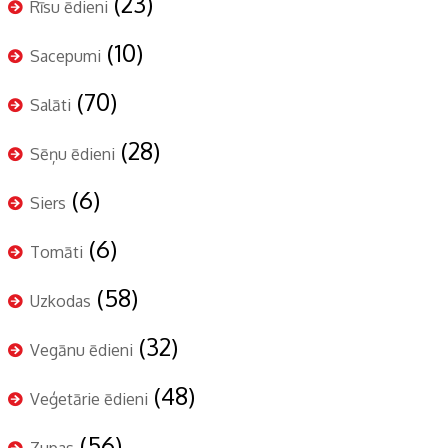
(23)
Rīsu ēdieni
(10)
Sacepumi
(70)
Salāti
(28)
Sēņu ēdieni
(6)
Siers
(6)
Tomāti
(58)
Uzkodas
(32)
Vegānu ēdieni
(48)
Veģetārie ēdieni
(56)