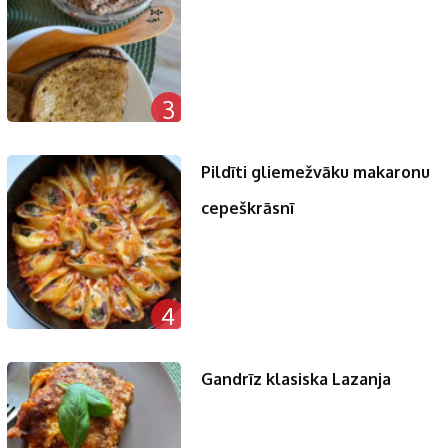
3
Pildīti gliemežvāku makaronu
cepeškrāsnī
4
Gandrīz klasiska Lazanja