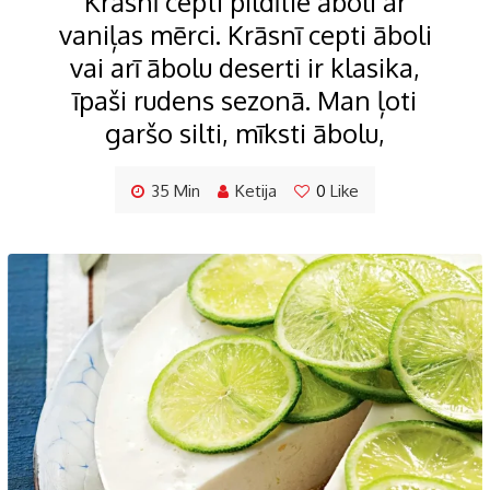
Krāsnī cepti pildītie āboli ar
vaniļas mērci. Krāsnī cepti āboli
vai arī ābolu deserti ir klasika,
īpaši rudens sezonā. Man ļoti
garšo silti, mīksti ābolu,
35 Min
Ketija
0
Like