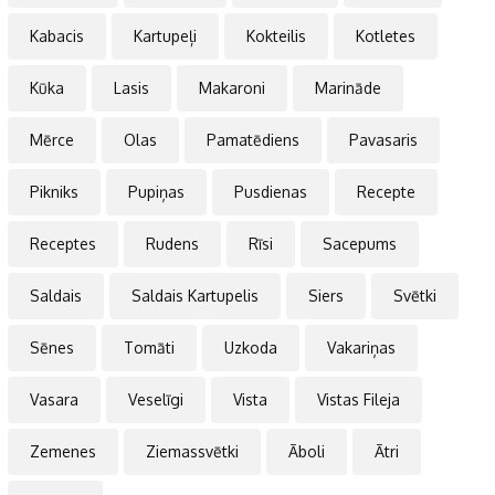
Kabacis
Kartupeļi
Kokteilis
Kotletes
Kūka
Lasis
Makaroni
Marināde
Mērce
Olas
Pamatēdiens
Pavasaris
Pikniks
Pupiņas
Pusdienas
Recepte
Receptes
Rudens
Rīsi
Sacepums
Saldais
Saldais Kartupelis
Siers
Svētki
Sēnes
Tomāti
Uzkoda
Vakariņas
Vasara
Veselīgi
Vista
Vistas Fileja
Zemenes
Ziemassvētki
Āboli
Ātri