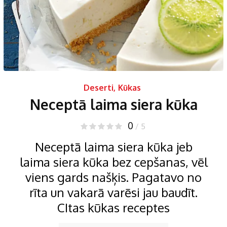
Deserti
,
Kūkas
Neceptā laima siera kūka
0
/ 5
Neceptā laima siera kūka jeb
laima siera kūka bez cepšanas, vēl
viens gards našķis. Pagatavo no
rīta un vakarā varēsi jau baudīt.
CItas kūkas receptes