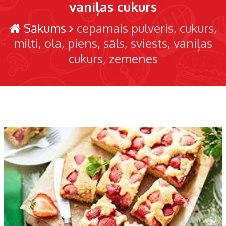
vaniļas cukurs
Sākums
cepamais pulveris
cukurs
milti
ola
piens
sāls
sviests
vaniļas
cukurs
zemenes