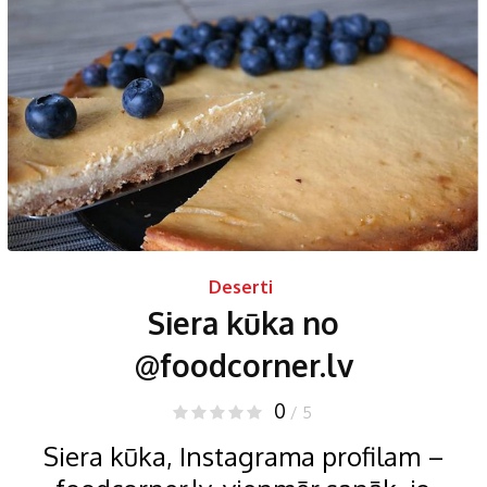
Deserti
Siera kūka no
@foodcorner.lv
0
/ 5
Siera kūka, Instagrama profilam –