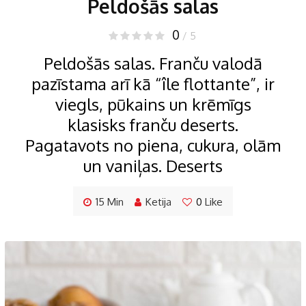
Peldošās salas
0
/ 5
Peldošās salas. Franču valodā
pazīstama arī kā “île flottante”, ir
viegls, pūkains un krēmīgs
klasisks franču deserts.
Pagatavots no piena, cukura, olām
un vaniļas. Deserts
15 Min
Ketija
0
Like