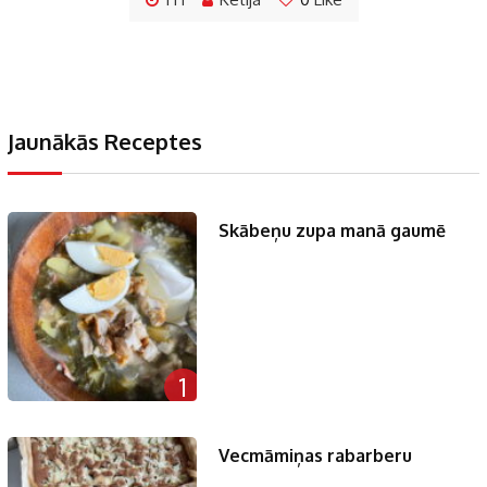
Jaunākās Receptes
Skābeņu zupa manā gaumē
1
Vecmāmiņas rabarberu