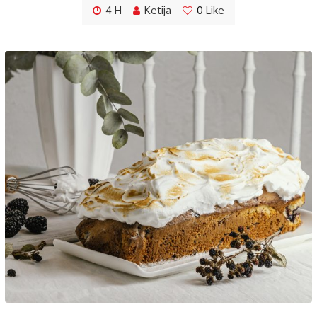
4 H
Ketija
0
Like