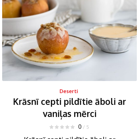
Deserti
Krāsnī cepti pildītie āboli ar
vaniļas mērci
0
/ 5