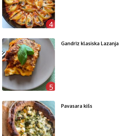
4
Gandrīz klasiska Lazanja
5
Pavasara kišs