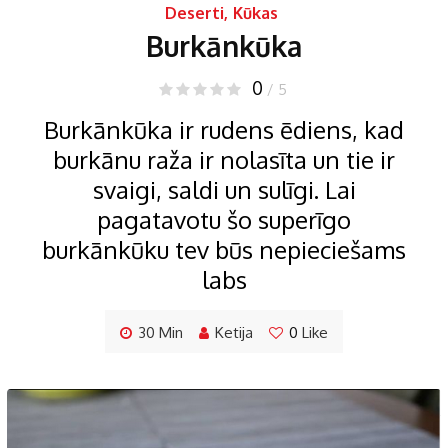
Deserti
,
Kūkas
Burkānkūka
0
/ 5
Burkānkūka ir rudens ēdiens, kad
burkānu raža ir nolasīta un tie ir
svaigi, saldi un sulīgi. Lai
pagatavotu šo superīgo
burkānkūku tev būs nepieciešams
labs
30 Min
Ketija
0
Like