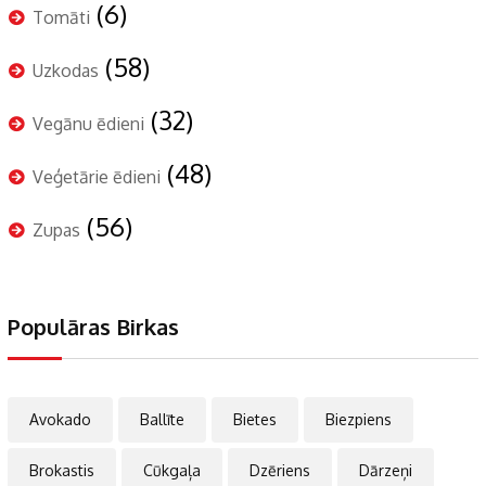
(6)
Tomāti
(58)
Uzkodas
(32)
Vegānu ēdieni
(48)
Veģetārie ēdieni
(56)
Zupas
Populāras Birkas
Avokado
Ballīte
Bietes
Biezpiens
Brokastis
Cūkgaļa
Dzēriens
Dārzeņi