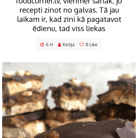
foodcorner.lv, vienmēr sanāk, jo
recepti zinot no galvas. Tā jau
laikam ir, kad zini kā pagatavot
ēdienu, tad viss liekas
6 H
Ketija
0
Like