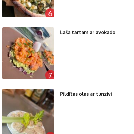
6
Laša tartars ar avokado
7
Pildītas olas ar tunzivi