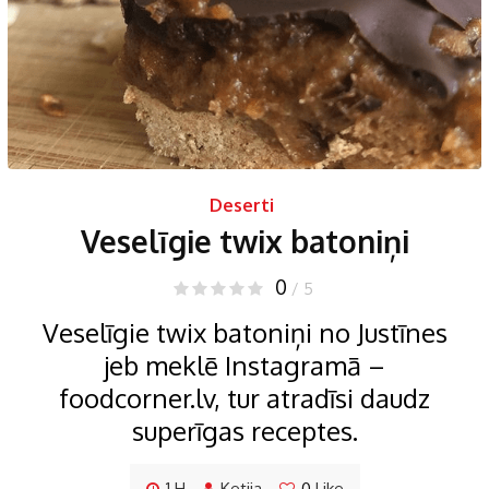
Deserti
Veselīgie twix batoniņi
0
/ 5
Veselīgie twix batoniņi no Justīnes
jeb meklē Instagramā –
foodcorner.lv, tur atradīsi daudz
superīgas receptes.
1 H
Ketija
0
Like