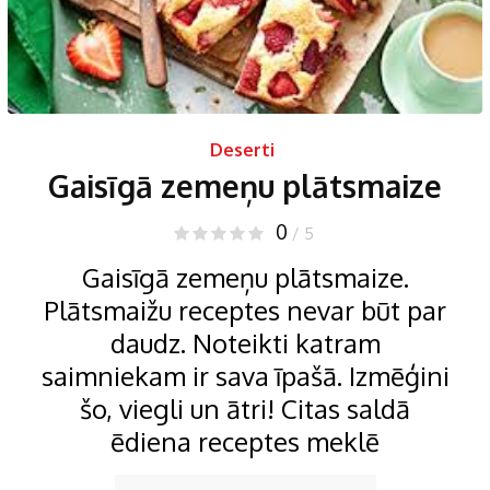
Deserti
Gaisīgā zemeņu plātsmaize
0
/ 5
Gaisīgā zemeņu plātsmaize.
Plātsmaižu receptes nevar būt par
daudz. Noteikti katram
saimniekam ir sava īpašā. Izmēģini
šo, viegli un ātri! Citas saldā
ēdiena receptes meklē