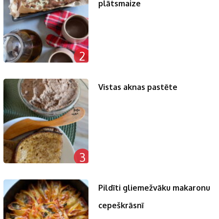
plātsmaize
2
Vistas aknas pastēte
3
Pildīti gliemežvāku makaronu
cepeškrāsnī