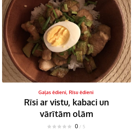
Gaļas ēdieni
,
Rīsu ēdieni
Rīsi ar vistu, kabaci un
vārītām olām
0
/ 5