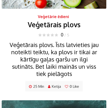
Veģetārie ēdieni
Veģetārais plovs
0
/ 5
Veģetārais plovs. Īsts latvieties jau
noteikti teiktu, ka plovs ir tikai ar
kārtīgu gaļas garšu un ilgi
sutināts. Bet laiki mainās un viss
tiek pielāgots
25 Min
Ketija
0
Like