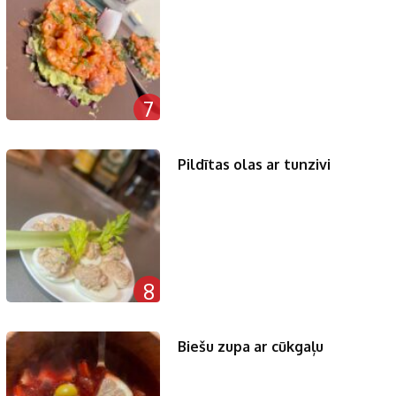
7
Pildītas olas ar tunzivi
8
Biešu zupa ar cūkgaļu