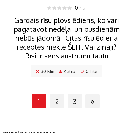
0
/ 5
Gardais rīsu plovs ēdiens, ko vari
pagatavot nedēļai un pusdienām
nebūs jādomā. Citas rīsu ēdiena
receptes meklē ŠEIT. Vai zināji?
Rīsi ir sens austrumu tautu
30 Min
Ketija
0
Like
1
2
3