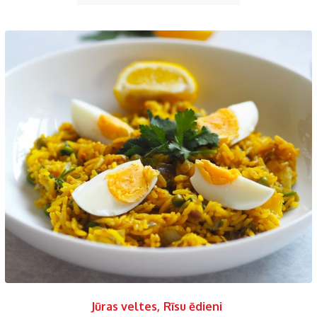
Jūras veltes
,
Rīsu ēdieni