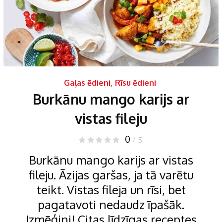
Gaļas ēdieni
,
Rīsu ēdieni
Burkānu mango karijs ar
vistas fileju
0
/ 5
Burkānu mango karijs ar vistas
fileju. Āzijas garšas, ja tā varētu
teikt. Vistas fileja un rīsi, bet
pagatavoti nedaudz īpašāk.
Izmēģini! Citas līdzīgas receptes