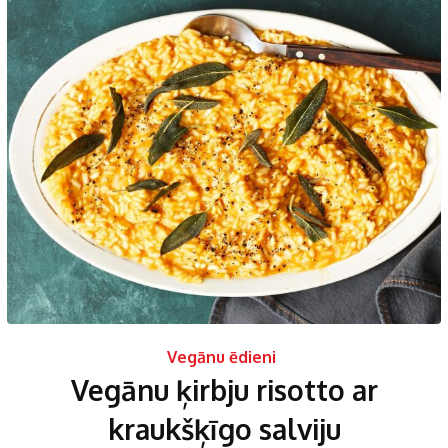
Vegānu ēdieni
Vegānu ķirbju risotto ar
kraukšķīgo salviju