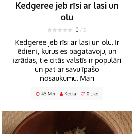
Kedgeree jeb rīsi ar lasi un
olu
0
/ 5
Kedgeree jeb rīsi ar lasi un olu. Ir
ēdieni, kurus es pagatavoju, un
izrādas, tie citās valstīs ir populāri
un pat ar savu īpašo
nosaukumu. Man
45 Min
Ketija
0
Like