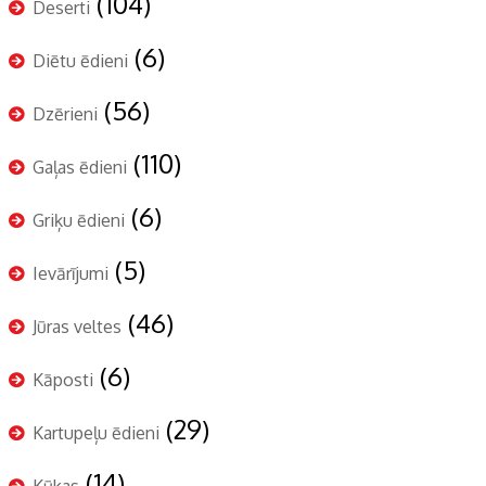
(104)
Deserti
(6)
Diētu ēdieni
(56)
Dzērieni
(110)
Gaļas ēdieni
(6)
Griķu ēdieni
(5)
Ievārījumi
(46)
Jūras veltes
(6)
Kāposti
(29)
Kartupeļu ēdieni
(14)
Kūkas