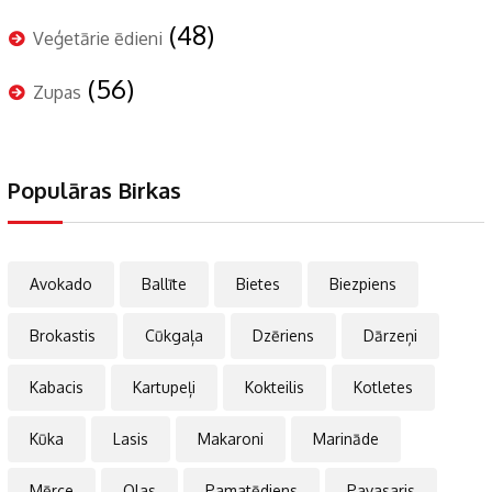
(48)
Veģetārie ēdieni
(56)
Zupas
Populāras Birkas
Avokado
Ballīte
Bietes
Biezpiens
Brokastis
Cūkgaļa
Dzēriens
Dārzeņi
Kabacis
Kartupeļi
Kokteilis
Kotletes
Kūka
Lasis
Makaroni
Marināde
Mērce
Olas
Pamatēdiens
Pavasaris