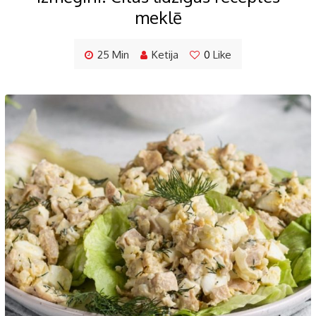
meklē
25 Min
Ketija
0
Like