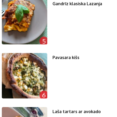
Gandrīz klasiska Lazanja
5
Pavasara kišs
6
Laša tartars ar avokado