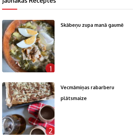
Jaunākās Receptes
Skābeņu zupa manā gaumē
1
Vecmāmiņas rabarberu
plātsmaize
2