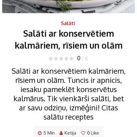
Salāti
Salāti ar konservētiem
kalmāriem, rīsiem un olām
0
/ 5
Salāti ar konservētiem kalmāriem,
rīsiem un olām. Tuncis ir apnicis,
iesaku pameklēt konservētus
kalmārus. Tik vienkārši salāti, bet
ar savu odziņu, izmēģini! Citas
salātu receptes
5 Min
Ketija
0
Like