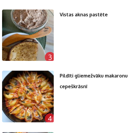
Vistas aknas pastēte
3
Pildīti gliemežvāku makaronu
cepeškrāsnī
4