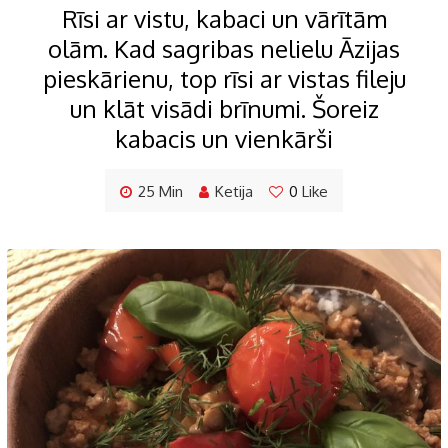
Rīsi ar vistu, kabaci un vārītām
olām. Kad sagribas nelielu Āzijas
pieskārienu, top rīsi ar vistas fileju
un klāt visādi brīnumi. Šoreiz
kabacis un vienkārši
25 Min
Ketija
0
Like