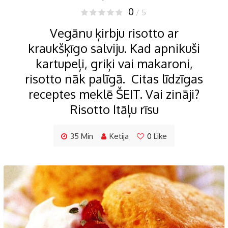
0
/ 5
Vegānu ķirbju risotto ar
kraukšķīgo salviju. Kad apnikuši
kartupeļi, griķi vai makaroni,
risotto nāk palīgā. Citas līdzīgas
receptes meklē ŠEIT. Vai zināji?
Risotto Itāļu rīsu
35 Min
Ketija
0
Like