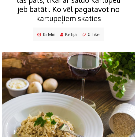
jeb batāti. Ko vēl pagatavot no
kartupeļiem skaties
15 Min
Ketija
0
Like