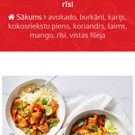
rīsi
Sākums
avokado
burkāni
karijs
kokosriekstu piens
koriandrs
laims
mango
rīsi
vistas fileja