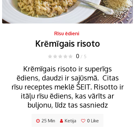
Rīsu ēdieni
Krēmīgais risoto
0
/ 5
Krēmīgais risoto ir superīgs
ēdiens, daudzi ir sajūsmā. Citas
rīsu receptes meklē ŠEIT. Risotto ir
itāļu rīsu ēdiens, kas vārīts ar
buljonu, līdz tas sasniedz
25 Min
Ketija
0
Like