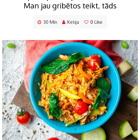
Man jau gribētos teikt, tāds
30 Min
Ketija
0
Like