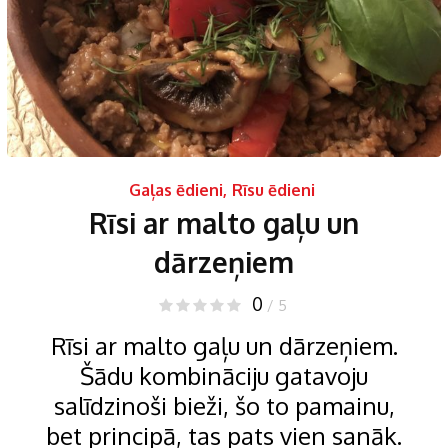
Gaļas ēdieni
,
Rīsu ēdieni
Rīsi ar malto gaļu un
dārzeņiem
0
/ 5
Rīsi ar malto gaļu un dārzeņiem.
Šādu kombināciju gatavoju
salīdzinoši bieži, šo to pamainu,
bet principā, tas pats vien sanāk.