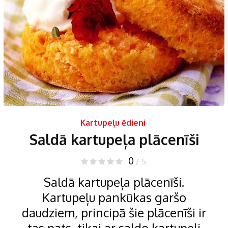
Kartupeļu ēdieni
Saldā kartupeļa plācenīši
0
/ 5
Saldā kartupeļa plācenīši.
Kartupeļu pankūkas garšo
daudziem, principā šie plācenīši ir
tas pats, tikai ar saldo kartupeli