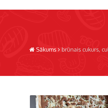
Sākums
brūnais cukurs
cu