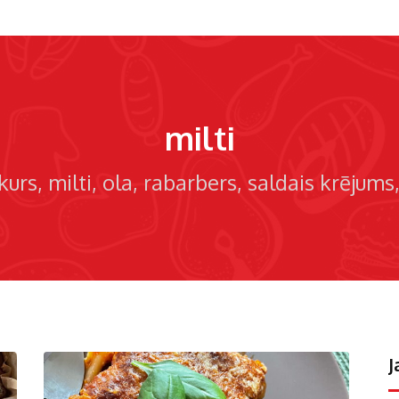
milti
kurs
milti
ola
rabarbers
saldais krējums
J