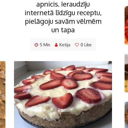
apnicis. Ieraudzīju
internetā līdzīgu receptu,
pielāgoju savām vēlmēm
un tapa
5 Min
Ketija
0
Like