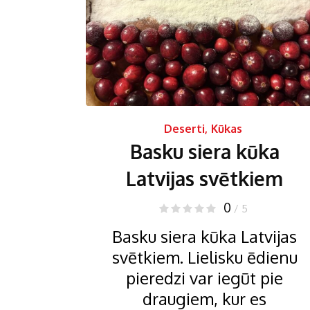
Deserti
,
Kūkas
Basku siera kūka
Latvijas svētkiem
0
/ 5
Basku siera kūka Latvijas
svētkiem. Lielisku ēdienu
pieredzi var iegūt pie
draugiem, kur es