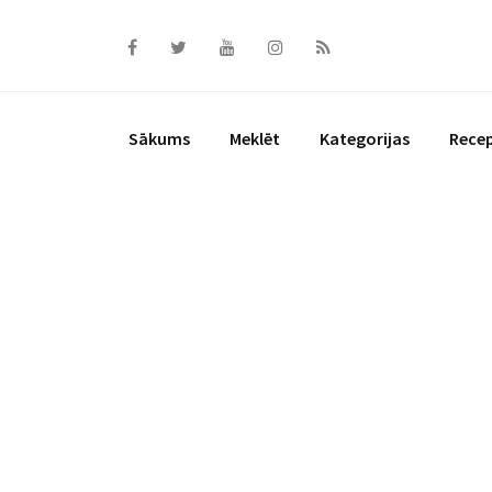
Skip
to
content
Sākums
Meklēt
Kategorijas
Rece