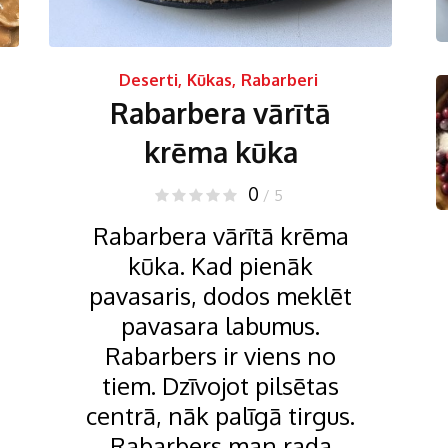
Deserti
,
Kūkas
,
Rabarberi
Rabarbera vārītā
krēma kūka
0
/ 5
Rabarbera vārītā krēma
kūka. Kad pienāk
pavasaris, dodos meklēt
pavasara labumus.
Rabarbers ir viens no
tiem. Dzīvojot pilsētas
centrā, nāk palīgā tirgus.
Rabarbers man rada