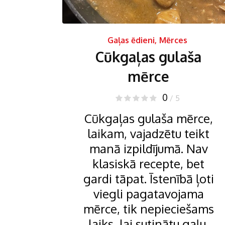
Gaļas ēdieni
,
Mērces
Cūkgaļas gulaša
mērce
0
/ 5
Cūkgaļas gulaša mērce,
laikam, vajadzētu teikt
manā izpildījumā. Nav
klasiskā recepte, bet
gardi tāpat. Īstenībā ļoti
viegli pagatavojama
mērce, tik nepieciešams
laiks, lai sutinātu gaļu.