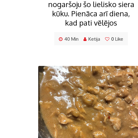
nogaršoju šo lielisko siera
kūku. Pienāca arī diena,
kad pati vēlējos
40 Min
Ketija
0
Like