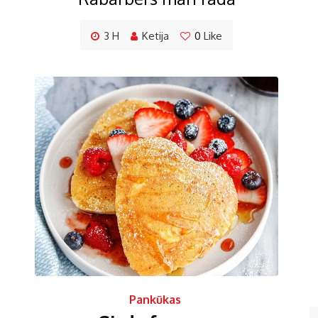
3 H
Ketija
0
Like
Pankūkas