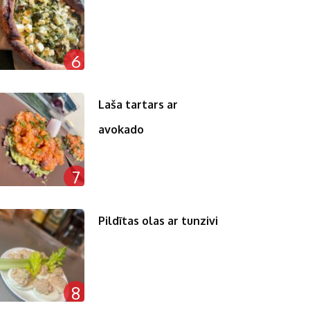
6
Laša tartars ar
avokado
7
Pildītas olas ar tunzivi
8