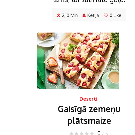
2,10 Min
Ketija
0
Like
Deserti
Gaisīgā zemeņu
plātsmaize
0
/ 5