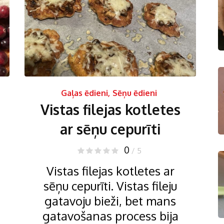
Gaļas ēdieni
,
Sēņu ēdieni
Vistas filejas kotletes
ar sēņu cepurīti
0
/ 5
Vistas filejas kotletes ar
sēņu cepurīti. Vistas fileju
gatavoju bieži, bet mans
gatavošanas process bija