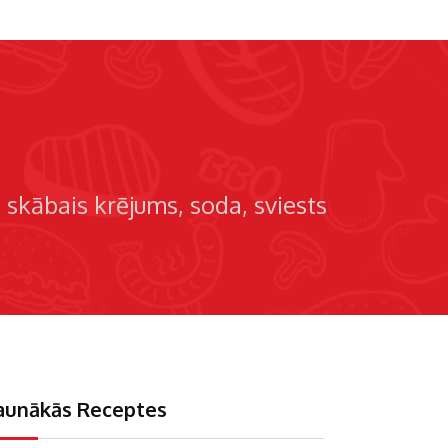
skābais krējums
soda
sviests
aunākās Receptes