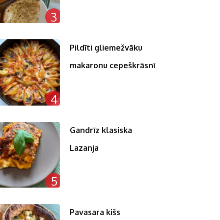
3
Pildīti gliemežvāku
makaronu cepeškrāsnī
4
Gandrīz klasiska
Lazanja
5
Pavasara kišs