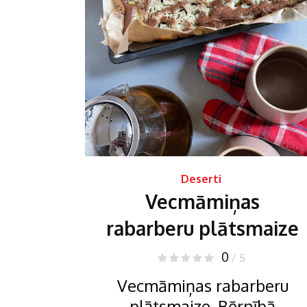
Deserti
Vecmāmiņas
rabarberu plātsmaize
0
/ 5
Vecmāmiņas rabarberu
plātsmaize. Bērnībā