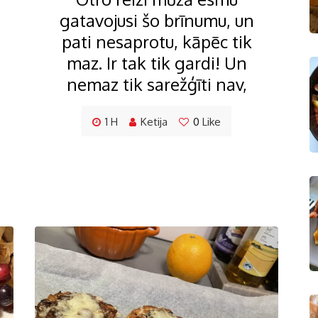
gatavojusi šo brīnumu, un
pati nesaprotu, kāpēc tik
maz. Ir tak tik gardi! Un
nemaz tik sarežģīti nav,
1 H
Ketija
0
Like