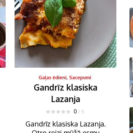
Gaļas ēdieni
,
Sacepumi
Gandrīz klasiska
Lazanja
0
/ 5
Gandrīz klasiska Lazanja.
Otro reizi mūžā esmu