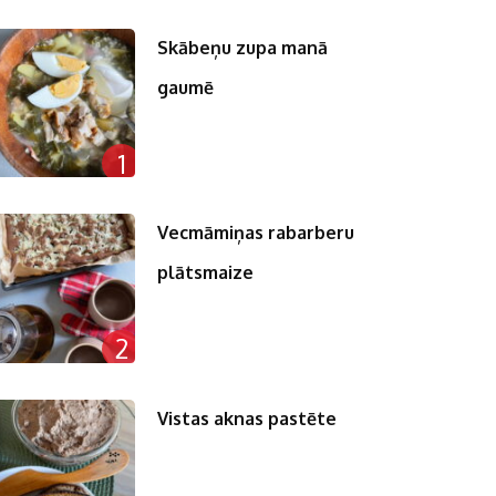
Skābeņu zupa manā
gaumē
1
Vecmāmiņas rabarberu
plātsmaize
2
Vistas aknas pastēte