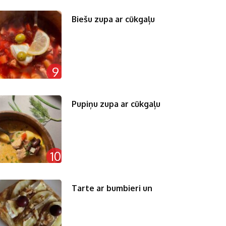
Biešu zupa ar cūkgaļu
9
Pupiņu zupa ar cūkgaļu
10
Tarte ar bumbieri un