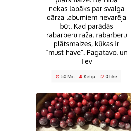
nekas labāks par svaiga
dārza labumiem nevarēja
būt. Kad parādās
rabarberu raža, rabarberu
plātsmaizes, kūkas ir
“must have”. Pagatavo, un
Tev
50 Min
Ketija
0
Like