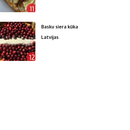
11
Basku siera kūka
Latvijas
12