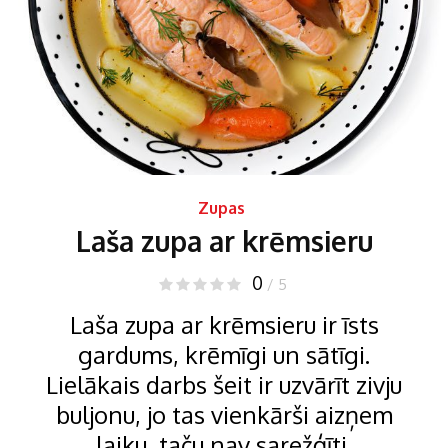
Zupas
Laša zupa ar krēmsieru
0
/ 5
Laša zupa ar krēmsieru ir īsts
gardums, krēmīgi un sātīgi.
Lielākais darbs šeit ir uzvārīt zivju
buljonu, jo tas vienkārši aizņem
laiku, taču nav sarežģīti.