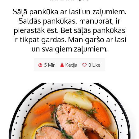
Sāļā pankūka ar lasi un zaļumiem.
Saldās pankūkas, manuprāt, ir
pierastāk ēst. Bet sāļās pankūkas
ir tikpat gardas. Man garšo ar lasi
un svaigiem zaļumiem.
5 Min
Ketija
0
Like