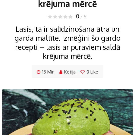
krējuma mērcē
0
/ 5
Lasis, tā ir salīdzinošana ātra un
garda maltīte. Izmēģini šo gardo
recepti – lasis ar puraviem saldā
krējuma mērcē.
15 Min
Ketija
0
Like