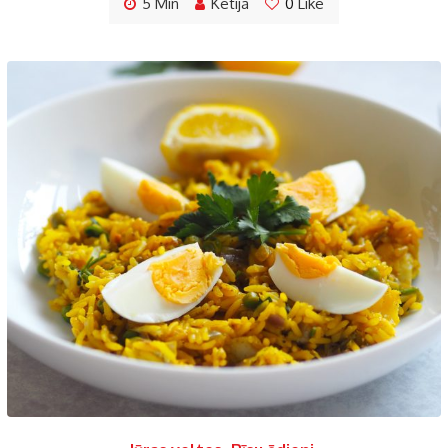
5 Min
Ketija
0
Like