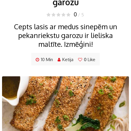
garozu
0
/ 5
Cepts lasis ar medus sinepēm un
pekanriekstu garozu ir lieliska
maltīte. Izmēģini!
10 Min
Ketija
0
Like