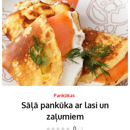
Pankūkas
Sāļā pankūka ar lasi un
zaļumiem
0
/ 5