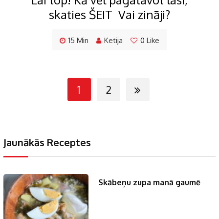
skaties ŠEIT Vai zināji?
15 Min
Ketija
0
Like
1
2
Jaunākās Receptes
Skābeņu zupa manā gaumē