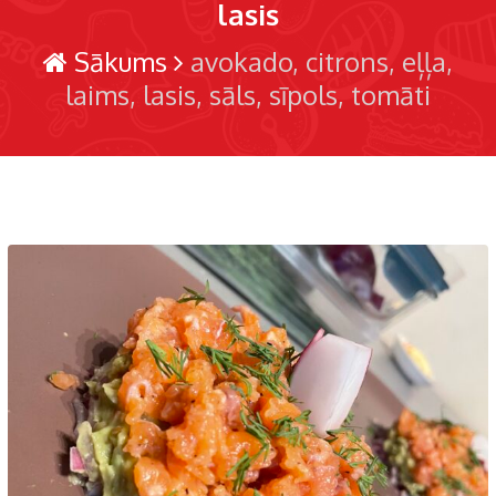
lasis
Sākums
avokado
citrons
eļļa
laims
lasis
sāls
sīpols
tomāti