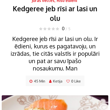
Jūras veltes
,
Rīsu ēdieni
Kedgeree jeb rīsi ar lasi un
olu
0
/ 5
Kedgeree jeb rīsi ar lasi un olu. Ir
ēdieni, kurus es pagatavoju, un
izrādas, tie citās valstīs ir populāri
un pat ar savu īpašo
nosaukumu. Man
45 Min
Ketija
0
Like