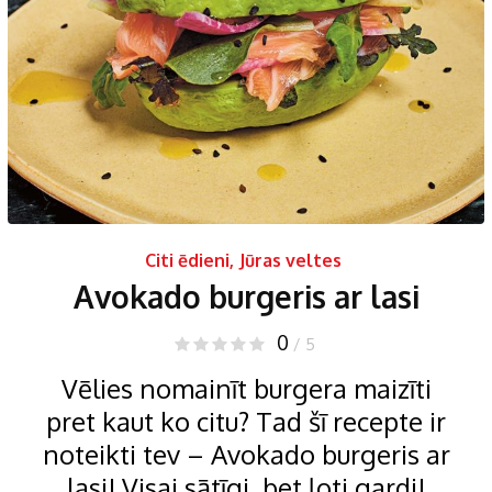
Citi ēdieni
,
Jūras veltes
Avokado burgeris ar lasi
0
/ 5
Vēlies nomainīt burgera maizīti
pret kaut ko citu? Tad šī recepte ir
noteikti tev – Avokado burgeris ar
lasi! Visai sātīgi, bet ļoti gardi!