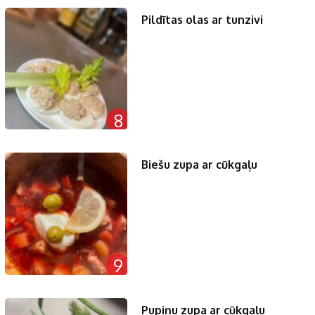
Pildītas olas ar tunzivi
8
Biešu zupa ar cūkgaļu
9
Pupiņu zupa ar cūkgaļu