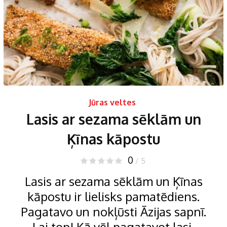
Jūras veltes
Lasis ar sezama sēklām un
Ķīnas kāpostu
0
/ 5
Lasis ar sezama sēklām un Ķīnas
kāpostu ir lielisks pamatēdiens.
Pagatavo un nokļūsti Āzijas sapnī.
Lai top! Kā vēl pagatavot lasi,