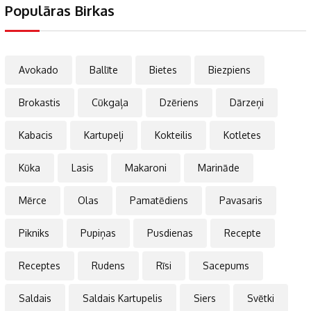
Populāras Birkas
Avokado
Ballīte
Bietes
Biezpiens
Brokastis
Cūkgaļa
Dzēriens
Dārzeņi
Kabacis
Kartupeļi
Kokteilis
Kotletes
Kūka
Lasis
Makaroni
Marināde
Mērce
Olas
Pamatēdiens
Pavasaris
Pikniks
Pupiņas
Pusdienas
Recepte
Receptes
Rudens
Rīsi
Sacepums
Saldais
Saldais Kartupelis
Siers
Svētki