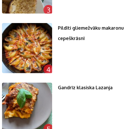
3
Pildīti gliemežvāku makaronu
cepeškrāsnī
4
Gandrīz klasiska Lazanja
5