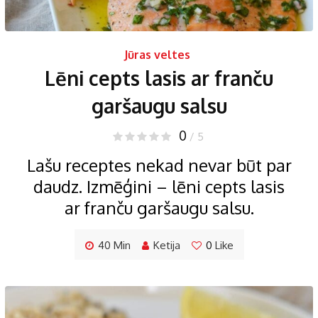
Jūras veltes
Lēni cepts lasis ar franču
garšaugu salsu
0
/ 5
Lašu receptes nekad nevar būt par
daudz. Izmēģini – lēni cepts lasis
ar franču garšaugu salsu.
40 Min
Ketija
0
Like