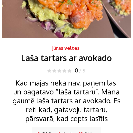
Jūras veltes
Laša tartars ar avokado
0
/ 5
Kad mājās nekā nav, paņem lasi
un pagatavo “laša tartaru”. Manā
gaumē laša tartars ar avokado. Es
reti kad, gatavoju tartaru,
pārsvarā, kad cepts lasītis