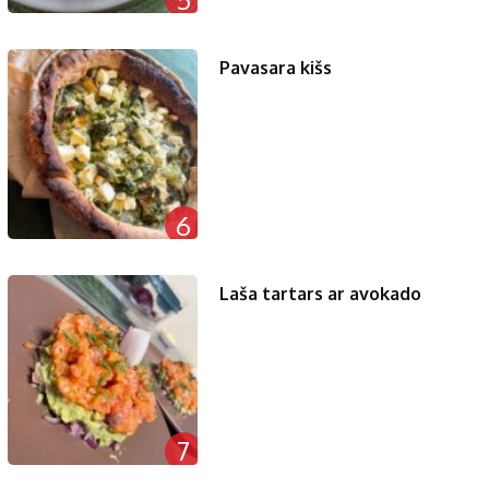
Pavasara kišs
6
Laša tartars ar avokado
7