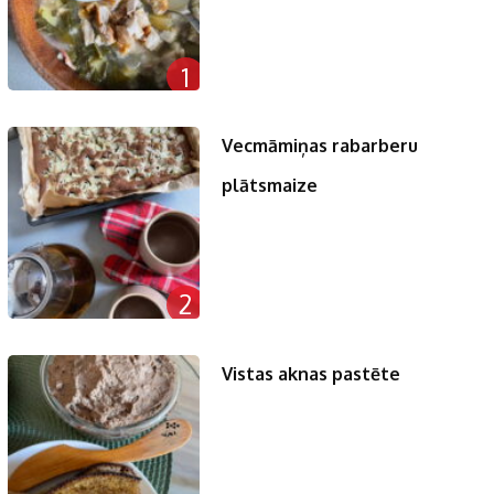
1
Vecmāmiņas rabarberu
plātsmaize
2
Vistas aknas pastēte