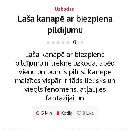
Uzkodas
Laša kanapē ar biezpiena
pildījumu
0
/ 5
Laša kanapē ar biezpiena
pildījumu ir trekne uzkoda, apēd
vienu un puncis pilns. Kanepē
maizītes vispār ir tāds lielisks un
viegls fenomens, atļaujies
fantāzijai un
5 Min
Ketija
0
Like