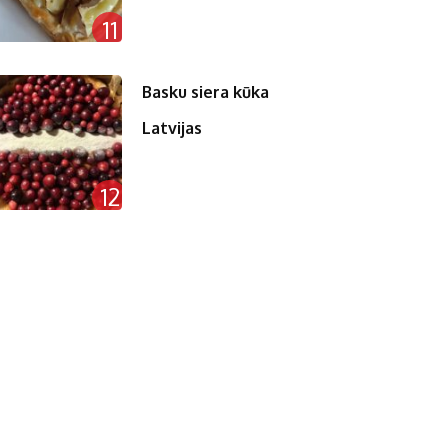
11
Basku siera kūka
Latvijas
12