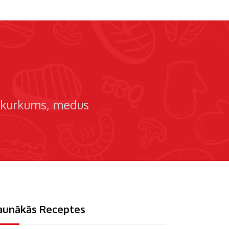
kurkums
medus
aunākās Receptes