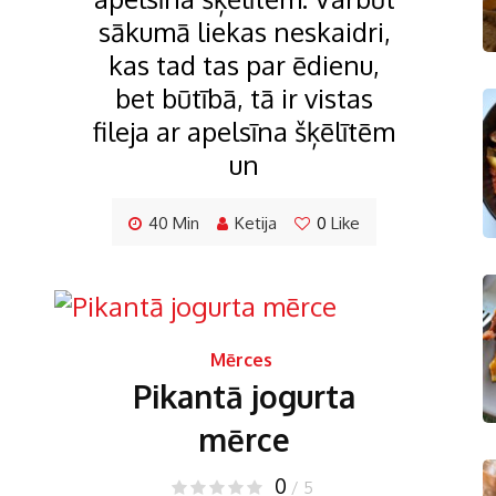
sākumā liekas neskaidri,
kas tad tas par ēdienu,
bet būtībā, tā ir vistas
fileja ar apelsīna šķēlītēm
un
40 Min
Ketija
0
Like
Mērces
Pikantā jogurta
mērce
0
/ 5