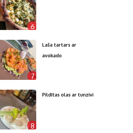
6
Laša tartars ar
avokado
7
Pildītas olas ar tunzivi
8