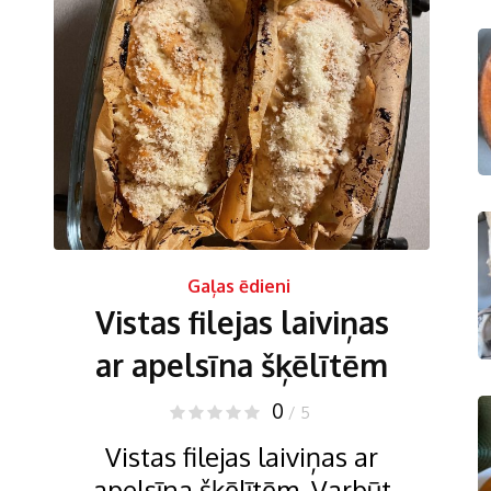
Gaļas ēdieni
Vistas filejas laiviņas
ar apelsīna šķēlītēm
0
/ 5
Vistas filejas laiviņas ar
apelsīna šķēlītēm. Varbūt