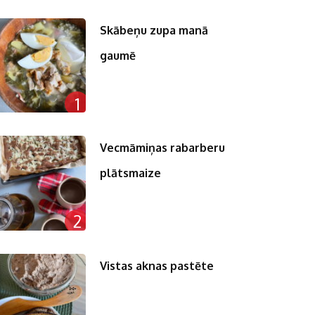
Skābeņu zupa manā
gaumē
1
Vecmāmiņas rabarberu
plātsmaize
2
Vistas aknas pastēte