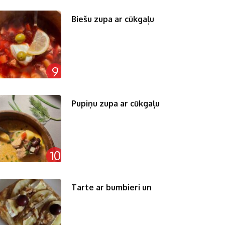
Biešu zupa ar cūkgaļu
9
Pupiņu zupa ar cūkgaļu
10
Tarte ar bumbieri un