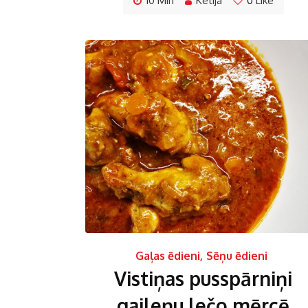
10 Min
Ketija
0
Like
Gaļas ēdieni
,
Sēņu ēdieni
Vistiņas pusspārniņi
gaileņu lečo mērcē