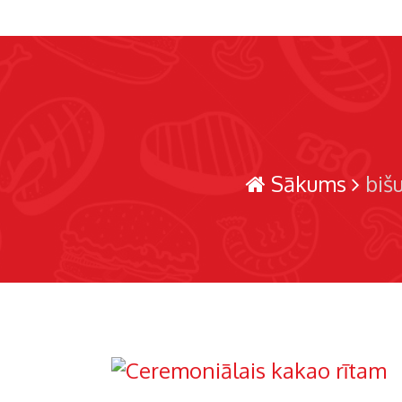
Sākums
biš