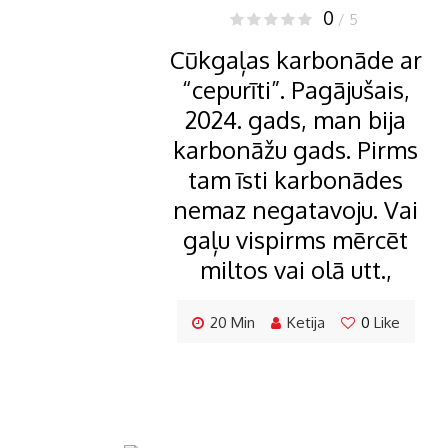
0
/ 5
Cūkgaļas karbonāde ar
“cepurīti”. Pagājušais,
2024. gads, man bija
karbonāžu gads. Pirms
tam īsti karbonādes
nemaz negatavoju. Vai
gaļu vispirms mērcēt
miltos vai olā utt.,
20 Min
Ketija
0
Like