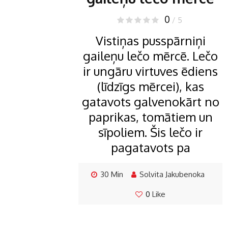
0
/ 5
Vistiņas pusspārniņi
gaileņu lečo mērcē. Lečo
ir ungāru virtuves ēdiens
(līdzīgs mērcei), kas
gatavots galvenokārt no
paprikas, tomātiem un
sīpoliem. Šis lečo ir
pagatavots pa
30 Min
Solvita Jakubenoka
0
Like