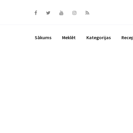
Skip
to
content
Sākums
Meklēt
Kategorijas
Rece