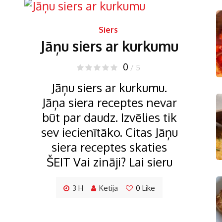
Siers
Jāņu siers ar kurkumu
0
/ 5
Jāņu siers ar kurkumu.
Jāņa siera receptes nevar
būt par daudz. Izvēlies tik
sev iecienītāko. Citas Jāņu
siera receptes skaties
ŠEIT Vai zināji? Lai sieru
3 H
Ketija
0
Like