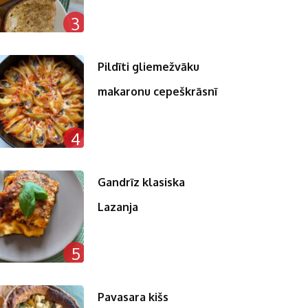
3
Pildīti gliemežvāku
makaronu cepeškrāsnī
4
Gandrīz klasiska
Lazanja
5
Pavasara kišs