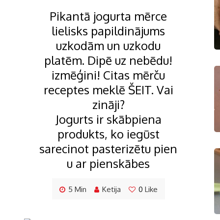
Pikantā jogurta mērce
lielisks papildinājums
uzkodām un uzkodu
platēm. Dipē uz nebēdu!
izmēģini! Citas mērču
receptes meklē ŠEIT. Vai
zināji?
Jogurts ir skābpiena
produkts, ko iegūst
sarecinot pasterizētu pien
u ar pienskābes
5 Min
Ketija
0
Like