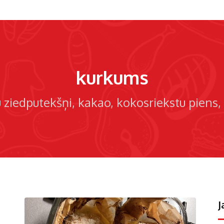
kurkums
u ziedputekšņi
kakao
kokosriekstu piens
J