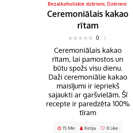
Bezalkoholiskie dzērieni
,
Dzērieni
Ceremoniālais kakao
rītam
0
/ 5
Ceremoniālais kakao
rītam, lai pamostos un
būtu spožs visu dienu.
Daži ceremoniālie kakao
maisījumi ir iepriekš
sajaukti ar garšvielām. Šī
recepte ir paredzēta 100%
tīram
15 Min
Ketija
0
Like