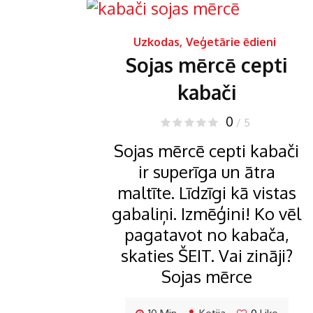
Uzkodas
,
Veģetārie ēdieni
Sojas mērcē cepti
kabači
0
/ 5
Sojas mērcē cepti kabači
ir superīga un ātra
maltīte. Līdzīgi kā vistas
gabaliņi. Izmēģini! Ko vēl
pagatavot no kabača,
skaties ŠEIT. Vai zināji?
Sojas mērce