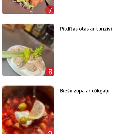
7
Pildītas olas ar tunzivi
8
Biešu zupa ar cūkgaļu
9