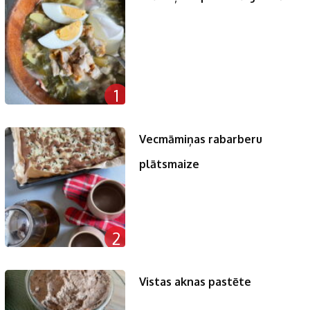
1
Vecmāmiņas rabarberu
plātsmaize
2
Vistas aknas pastēte