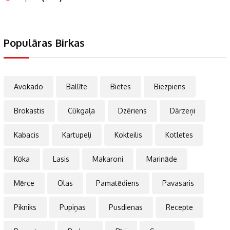
Populāras Birkas
Avokado
Ballīte
Bietes
Biezpiens
Brokastis
Cūkgaļa
Dzēriens
Dārzeņi
Kabacis
Kartupeļi
Kokteilis
Kotletes
Kūka
Lasis
Makaroni
Marināde
Mērce
Olas
Pamatēdiens
Pavasaris
Pikniks
Pupiņas
Pusdienas
Recepte