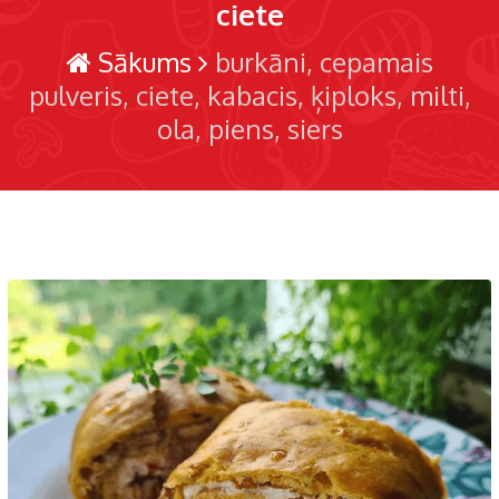
ciete
Sākums
burkāni
cepamais
pulveris
ciete
kabacis
ķiploks
milti
ola
piens
siers