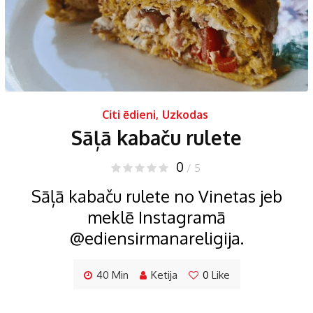
Citi ēdieni
,
Uzkodas
Sāļā kabaču rulete
0
/ 5
Sāļā kabaču rulete no Vinetas jeb
meklē Instagramā
@ediensirmanareligija.
40 Min
Ketija
0
Like