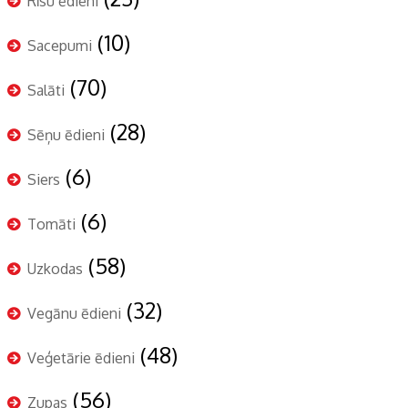
Rīsu ēdieni
(10)
Sacepumi
(70)
Salāti
(28)
Sēņu ēdieni
(6)
Siers
(6)
Tomāti
(58)
Uzkodas
(32)
Vegānu ēdieni
(48)
Veģetārie ēdieni
(56)
Zupas