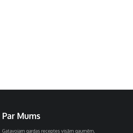
Par Mums
Gatavojam gardas receptes visām gaumēm.