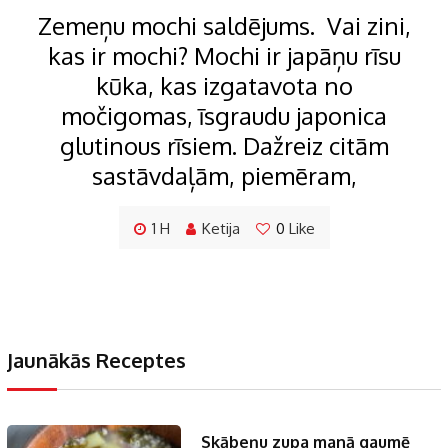
Zemeņu mochi saldējums. Vai zini,
kas ir mochi? Mochi ir japāņu rīsu
kūka, kas izgatavota no
močigomas, īsgraudu japonica
glutinous rīsiem. Dažreiz citām
sastāvdaļām, piemēram,
1 H
Ketija
0
Like
Jaunākās Receptes
Skābeņu zupa manā gaumē