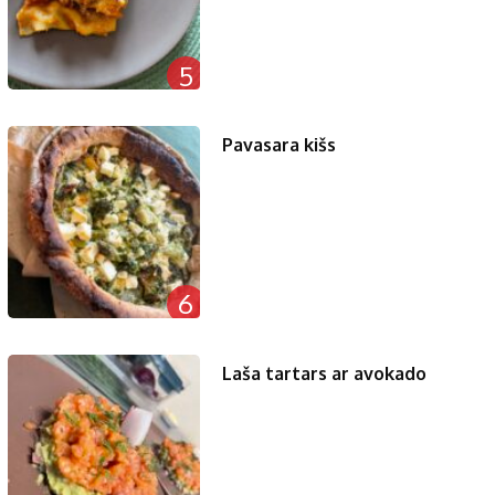
5
Pavasara kišs
6
Laša tartars ar avokado