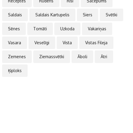
Receptes
Rudens
Rīsi
Sacepums
Saldais
Saldais Kartupelis
Siers
Svētki
Sēnes
Tomāti
Uzkoda
Vakariņas
Vasara
Veselīgi
Vista
Vistas Fileja
Zemenes
Ziemassvētki
Āboli
Ātri
Ķiploks