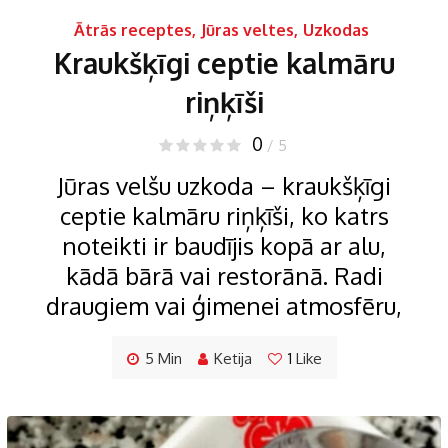
Ātrās receptes
,
Jūras veltes
,
Uzkodas
Kraukšķīgi ceptie kalmāru
riņķīši
0
/ 5
Jūras velšu uzkoda – kraukšķīgi
ceptie kalmāru riņķīši, ko katrs
noteikti ir baudījis kopā ar alu,
kādā bārā vai restorānā. Radi
draugiem vai ģimenei atmosfēru,
5 Min
Ketija
1
Like