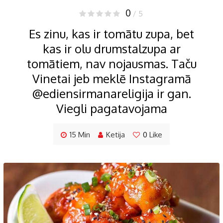
0
/ 5
Es zinu, kas ir tomātu zupa, bet
kas ir olu drumstalzupa ar
tomātiem, nav nojausmas. Taču
Vinetai jeb meklē Instagramā
@ediensirmanareligija ir gan.
Viegli pagatavojama
15 Min
Ketija
0
Like