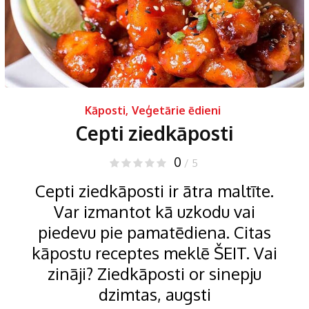
Kāposti
,
Veģetārie ēdieni
Cepti ziedkāposti
0
/ 5
Cepti ziedkāposti ir ātra maltīte.
Var izmantot kā uzkodu vai
piedevu pie pamatēdiena. Citas
kāpostu receptes meklē ŠEIT. Vai
zināji? Ziedkāposti or sinepju
dzimtas, augsti