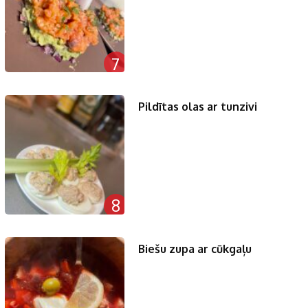
7
Pildītas olas ar tunzivi
8
Biešu zupa ar cūkgaļu