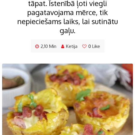
tāpat. Īstenībā ļoti viegli
pagatavojama mērce, tik
nepieciešams laiks, lai sutinātu
gaļu.
2,10 Min
Ketija
0
Like