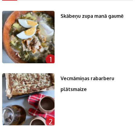
Skābeņu zupa manā gaumē
1
Vecmāmiņas rabarberu
plātsmaize
2