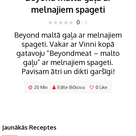
melnajiem spageti
0
/ 5
Beyond maltā gaļa ar melnajiem
spageti. Vakar ar Vinni kopā
gatavoju “Beyondmeat – malto
gaļu” ar melnajiem spageti.
Pavisam ātri un dikti garšīgi!
20 Min
Edīte Bičkova
0
Like
Jaunākās Receptes