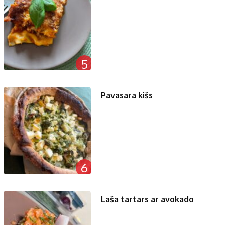
5
Pavasara kišs
6
Laša tartars ar avokado