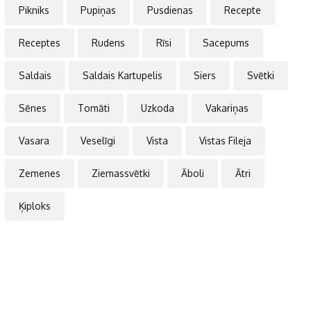
Pikniks
Pupiņas
Pusdienas
Recepte
Receptes
Rudens
Rīsi
Sacepums
Saldais
Saldais Kartupelis
Siers
Svētki
Sēnes
Tomāti
Uzkoda
Vakariņas
Vasara
Veselīgi
Vista
Vistas Fileja
Zemenes
Ziemassvētki
Āboli
Ātri
Ķiploks