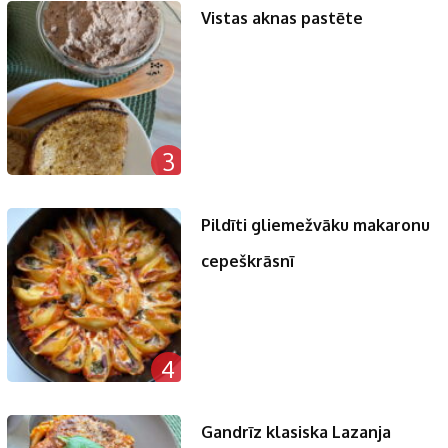
Vistas aknas pastēte
3
Pildīti gliemežvāku makaronu
cepeškrāsnī
4
Gandrīz klasiska Lazanja