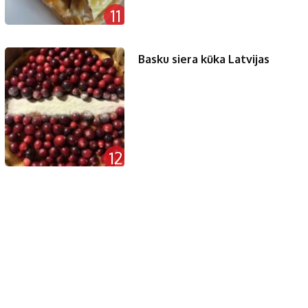
11
Basku siera kūka Latvijas
12