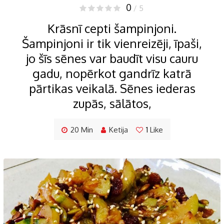
0
/ 5
Krāsnī cepti šampinjoni.
Šampinjoni ir tik vienreizēji, īpaši,
jo šīs sēnes var baudīt visu cauru
gadu, nopērkot gandrīz katrā
pārtikas veikalā. Sēnes iederas
zupās, sālātos,
20 Min
Ketija
1
Like