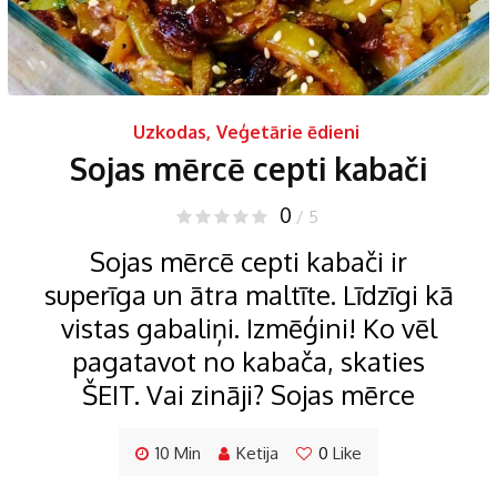
Uzkodas
,
Veģetārie ēdieni
Sojas mērcē cepti kabači
0
/ 5
Sojas mērcē cepti kabači ir
superīga un ātra maltīte. Līdzīgi kā
vistas gabaliņi. Izmēģini! Ko vēl
pagatavot no kabača, skaties
ŠEIT. Vai zināji? Sojas mērce
10 Min
Ketija
0
Like