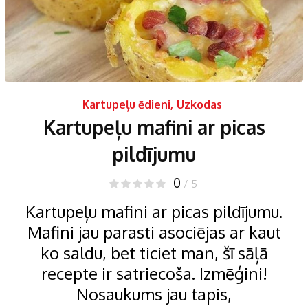
Kartupeļu ēdieni
,
Uzkodas
Kartupeļu mafini ar picas
pildījumu
0
/ 5
Kartupeļu mafini ar picas pildījumu.
Mafini jau parasti asociējas ar kaut
ko saldu, bet ticiet man, šī sāļā
recepte ir satriecoša. Izmēģini!
Nosaukums jau tapis,