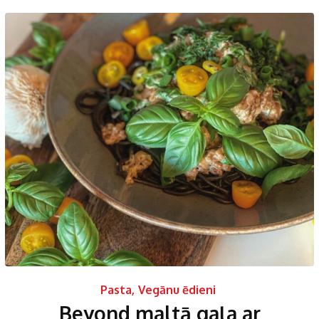
Pasta
,
Vegānu ēdieni
Beyond maltā gaļa ar