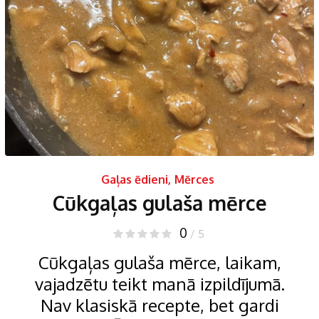
Gaļas ēdieni
,
Mērces
Cūkgaļas gulaša mērce
0
/ 5
Cūkgaļas gulaša mērce, laikam,
vajadzētu teikt manā izpildījumā.
Nav klasiskā recepte, bet gardi