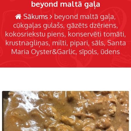
beyond maltā gaļa
Sākums
beyond maltā gaļa
cūkgaļas gulašs
gāzēts dzēriens
kokosriekstu piens
konservēti tomāti
krustnagliņas
milti
pipari
sāls
Santa
Maria Oyster&Garlic
sīpols
ūdens