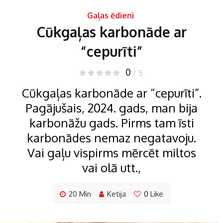
Gaļas ēdieni
Cūkgaļas karbonāde ar
“cepurīti”
0
/ 5
Cūkgaļas karbonāde ar “cepurīti”.
Pagājušais, 2024. gads, man bija
karbonāžu gads. Pirms tam īsti
karbonādes nemaz negatavoju.
Vai gaļu vispirms mērcēt miltos
vai olā utt.,
20 Min
Ketija
0
Like