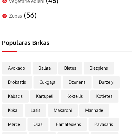
(48)
Veģetārie ēdieni
(56)
Zupas
Populāras Birkas
Avokado
Ballīte
Bietes
Biezpiens
Brokastis
Cūkgaļa
Dzēriens
Dārzeņi
Kabacis
Kartupeļi
Kokteilis
Kotletes
Kūka
Lasis
Makaroni
Marināde
Mērce
Olas
Pamatēdiens
Pavasaris