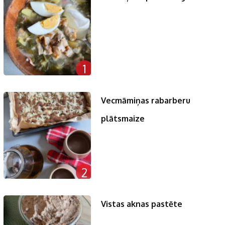
1
Vecmāmiņas rabarberu
plātsmaize
2
Vistas aknas pastēte