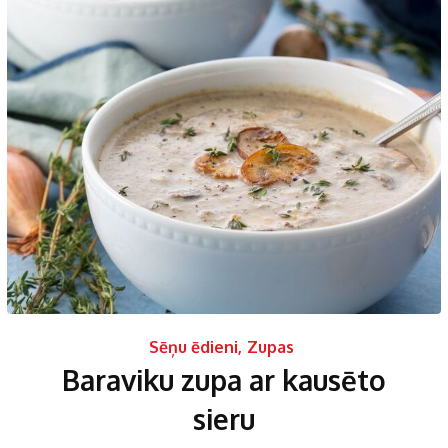
Sēņu ēdieni
,
Zupas
Baraviku zupa ar kausēto
sieru