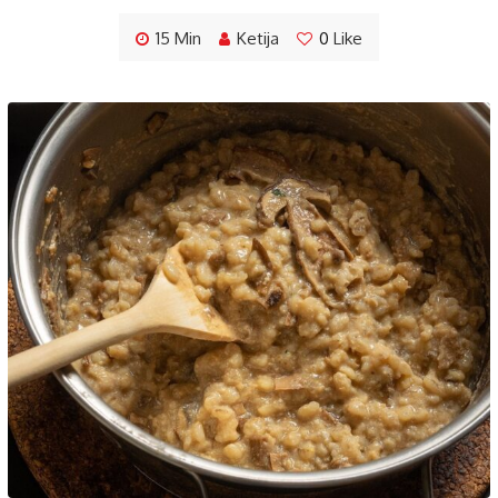
15 Min
Ketija
0
Like