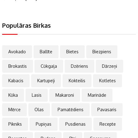
Populāras Birkas
Avokado
Ballīte
Bietes
Biezpiens
Brokastis
Cūkgaļa
Dzēriens
Dārzeņi
Kabacis
Kartupeļi
Kokteilis
Kotletes
Kūka
Lasis
Makaroni
Marināde
Mērce
Olas
Pamatēdiens
Pavasaris
Pikniks
Pupiņas
Pusdienas
Recepte