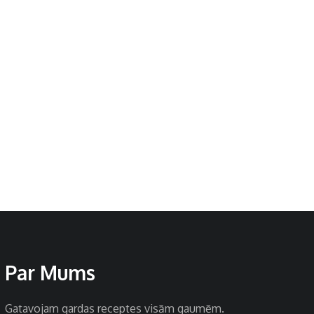
Par Mums
Gatavojam gardas receptes visām gaumēm.