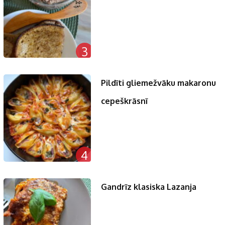
3
Pildīti gliemežvāku makaronu
cepeškrāsnī
4
Gandrīz klasiska Lazanja