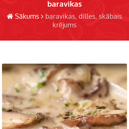
baravikas
Sākums
baravikas
dilles
skābais
krējums