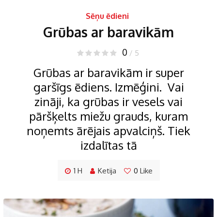
Sēņu ēdieni
Grūbas ar baravikām
0
/ 5
Grūbas ar baravikām ir super
garšīgs ēdiens. Izmēģini. Vai
zināji, ka grūbas ir vesels vai
pāršķelts miežu grauds, kuram
noņemts ārējais apvalciņš. Tiek
izdalītas tā
1 H
Ketija
0
Like