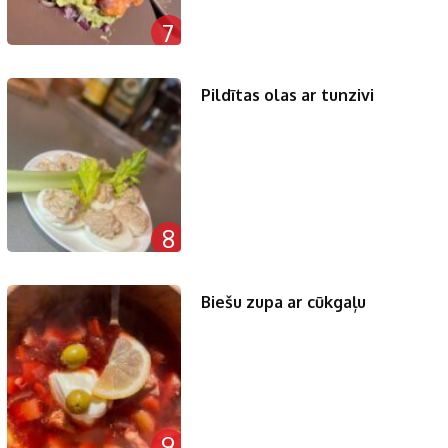
7
Pildītas olas ar tunzivi
8
Biešu zupa ar cūkgaļu
9