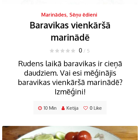
Marinādes
,
Sēņu ēdieni
Baravikas vienkāršā
marinādē
0
/ 5
Rudens laikā baravikas ir cieņā
daudziem. Vai esi mēģinājis
baravikas vienkāršā marinādē?
Izmēģini!
10 Min
Ketija
0
Like