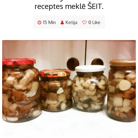
receptes meklē ŠEIT.
15 Min
Ketija
0
Like