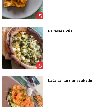
5
Pavasara kišs
6
Laša tartars ar avokado