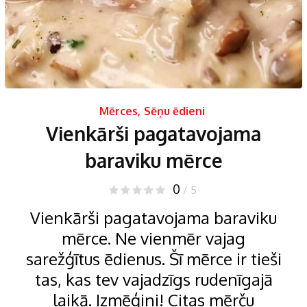
Mērces
,
Sēņu ēdieni
Vienkārši pagatavojama
baraviku mērce
0
/ 5
Vienkārši pagatavojama baraviku
mērce. Ne vienmēr vajag
sarežģītus ēdienus. Šī mērce ir tieši
tas, kas tev vajadzīgs rudenīgajā
laikā. Izmēģini! Citas mērču