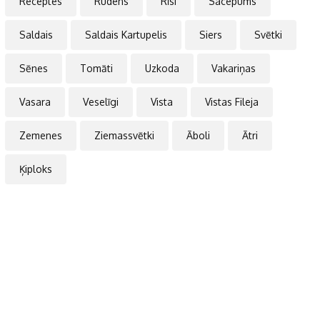
Receptes
Rudens
Rīsi
Sacepums
Saldais
Saldais Kartupelis
Siers
Svētki
Sēnes
Tomāti
Uzkoda
Vakariņas
Vasara
Veselīgi
Vista
Vistas Fileja
Zemenes
Ziemassvētki
Āboli
Ātri
Ķiploks