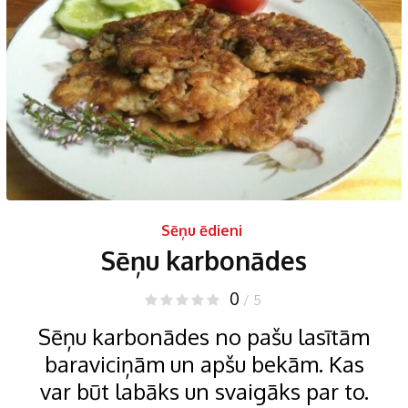
Sēņu ēdieni
Sēņu karbonādes
0
/ 5
Sēņu karbonādes no pašu lasītām
baraviciņām un apšu bekām. Kas
var būt labāks un svaigāks par to.