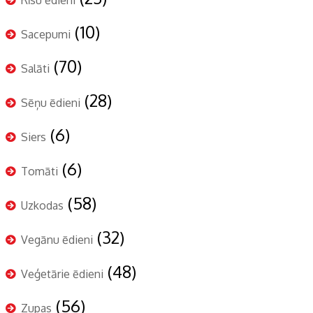
Rīsu ēdieni
(10)
Sacepumi
(70)
Salāti
(28)
Sēņu ēdieni
(6)
Siers
(6)
Tomāti
(58)
Uzkodas
(32)
Vegānu ēdieni
(48)
Veģetārie ēdieni
(56)
Zupas