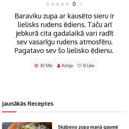
0
/ 5
Baraviku zupa ar kausēto sieru ir
lielisks rudens ēdiens. Taču arī
jebkurā cita gadalaikā vari radīt
sev vasarīgu rudens atmosfēru.
Pagatavo sev šo lielisko ēdienu.
30 Min
Ketija
0
Like
Jaunākās Receptes
Skābeņu zupa manā gaumē