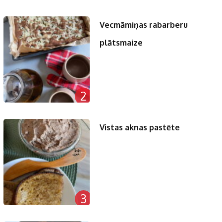
Vecmāmiņas rabarberu
plātsmaize
2
Vistas aknas pastēte
3