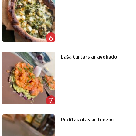
6
Laša tartars ar avokado
7
Pildītas olas ar tunzivi