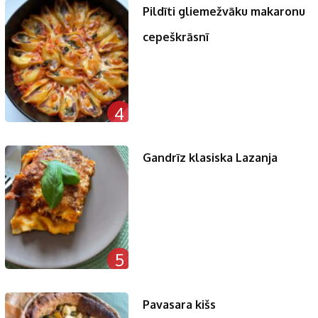
Pildīti gliemežvāku makaronu
cepeškrāsnī
4
Gandrīz klasiska Lazanja
5
Pavasara kišs