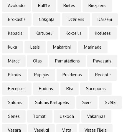
Avokado
Ballīte
Bietes
Biezpiens
Brokastis
Cūkgaļa
Dzēriens
Dārzeņi
Kabacis
Kartupeļi
Kokteilis
Kotletes
Kūka
Lasis
Makaroni
Marināde
Mērce
Olas
Pamatēdiens
Pavasaris
Pikniks
Pupiņas
Pusdienas
Recepte
Receptes
Rudens
Rīsi
Sacepums
Saldais
Saldais Kartupelis
Siers
Svētki
Sēnes
Tomāti
Uzkoda
Vakariņas
Vasara
Veselīgi
Vista
Vistas Fileja