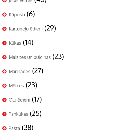
Jūras veltes
(6)
Kāposti
(29)
Kartupeļu ēdieni
(14)
Kūkas
(23)
Maizītes un bulciņas
(27)
Marinādes
(23)
Mērces
(17)
Olu ēdieni
(25)
Pankūkas
(38)
Pasta