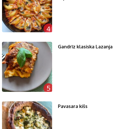
4
Gandrīz klasiska Lazanja
5
Pavasara kišs