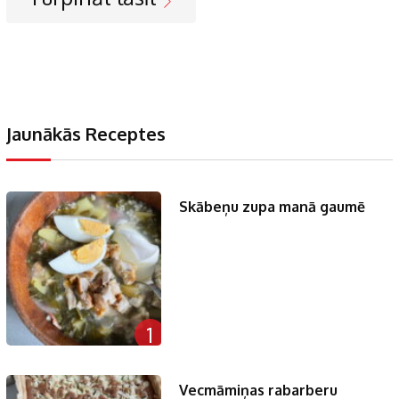
Jaunākās Receptes
Skābeņu zupa manā gaumē
1
Vecmāmiņas rabarberu