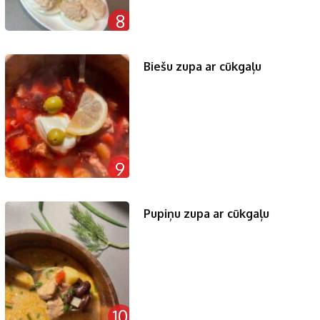
8
Biešu zupa ar cūkgaļu
9
Pupiņu zupa ar cūkgaļu
10