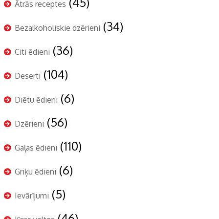
(45)
Ātrās receptes
(34)
Bezalkoholiskie dzērieni
(36)
Citi ēdieni
(104)
Deserti
(6)
Diētu ēdieni
(56)
Dzērieni
(110)
Gaļas ēdieni
(6)
Griķu ēdieni
(5)
Ievārījumi
(46)