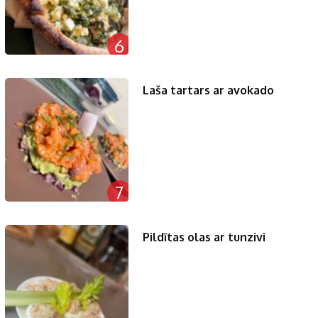
6
Laša tartars ar avokado
7
Pildītas olas ar tunzivi