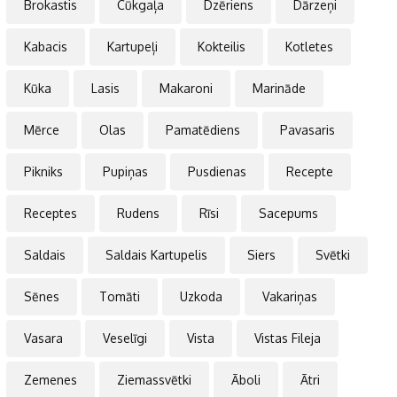
Brokastis
Cūkgaļa
Dzēriens
Dārzeņi
Kabacis
Kartupeļi
Kokteilis
Kotletes
Kūka
Lasis
Makaroni
Marināde
Mērce
Olas
Pamatēdiens
Pavasaris
Pikniks
Pupiņas
Pusdienas
Recepte
Receptes
Rudens
Rīsi
Sacepums
Saldais
Saldais Kartupelis
Siers
Svētki
Sēnes
Tomāti
Uzkoda
Vakariņas
Vasara
Veselīgi
Vista
Vistas Fileja
Zemenes
Ziemassvētki
Āboli
Ātri