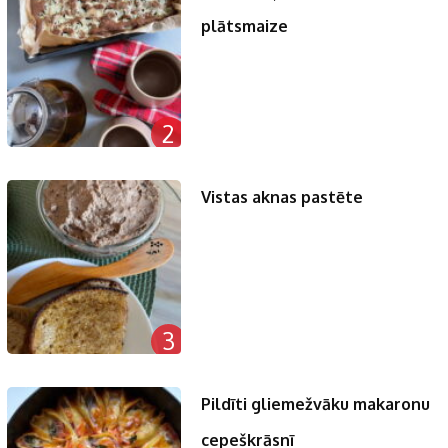
plātsmaize
2
Vistas aknas pastēte
3
Pildīti gliemežvāku makaronu
cepeškrāsnī