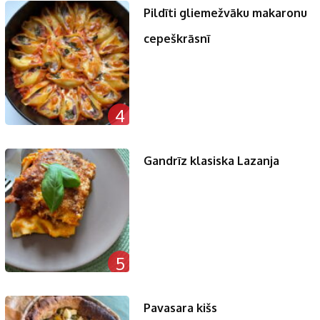
Pildīti gliemežvāku makaronu
cepeškrāsnī
4
Gandrīz klasiska Lazanja
5
Pavasara kišs