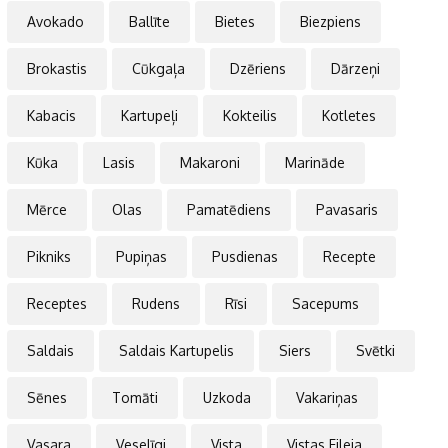
Avokado
Ballīte
Bietes
Biezpiens
Brokastis
Cūkgaļa
Dzēriens
Dārzeņi
Kabacis
Kartupeļi
Kokteilis
Kotletes
Kūka
Lasis
Makaroni
Marināde
Mērce
Olas
Pamatēdiens
Pavasaris
Pikniks
Pupiņas
Pusdienas
Recepte
Receptes
Rudens
Rīsi
Sacepums
Saldais
Saldais Kartupelis
Siers
Svētki
Sēnes
Tomāti
Uzkoda
Vakariņas
Vasara
Veselīgi
Vista
Vistas Fileja