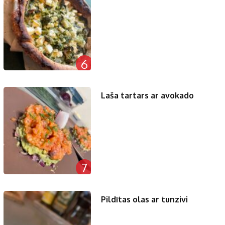
6
Laša tartars ar avokado
7
Pildītas olas ar tunzivi