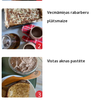
Vecmāmiņas rabarberu
plātsmaize
2
Vistas aknas pastēte
3