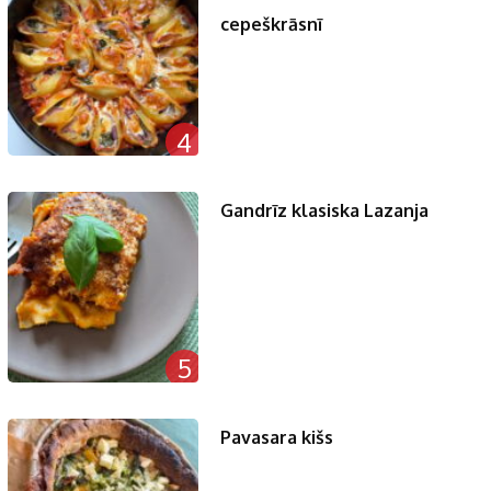
cepeškrāsnī
4
Gandrīz klasiska Lazanja
5
Pavasara kišs