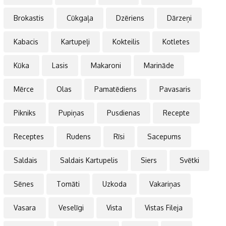
Brokastis
Cūkgaļa
Dzēriens
Dārzeņi
Kabacis
Kartupeļi
Kokteilis
Kotletes
Kūka
Lasis
Makaroni
Marināde
Mērce
Olas
Pamatēdiens
Pavasaris
Pikniks
Pupiņas
Pusdienas
Recepte
Receptes
Rudens
Rīsi
Sacepums
Saldais
Saldais Kartupelis
Siers
Svētki
Sēnes
Tomāti
Uzkoda
Vakariņas
Vasara
Veselīgi
Vista
Vistas Fileja