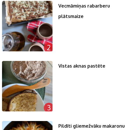
Vecmāmiņas rabarberu
plātsmaize
2
Vistas aknas pastēte
3
Pildīti gliemežvāku makaronu