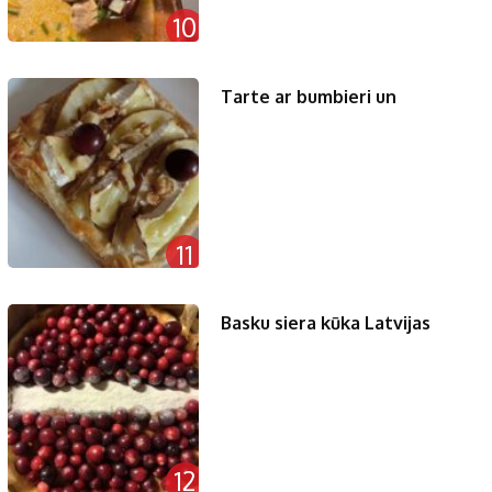
10
Tarte ar bumbieri un
11
Basku siera kūka Latvijas
12