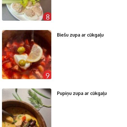
8
Biešu zupa ar cūkgaļu
9
Pupiņu zupa ar cūkgaļu