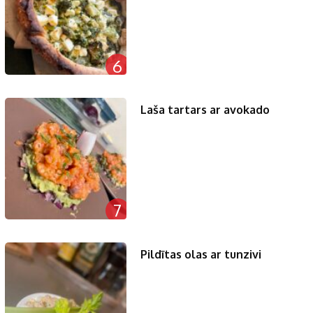
6
Laša tartars ar avokado
7
Pildītas olas ar tunzivi