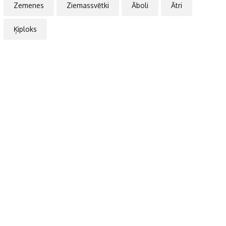
Zemenes
Ziemassvētki
Āboli
Ātri
Ķiploks