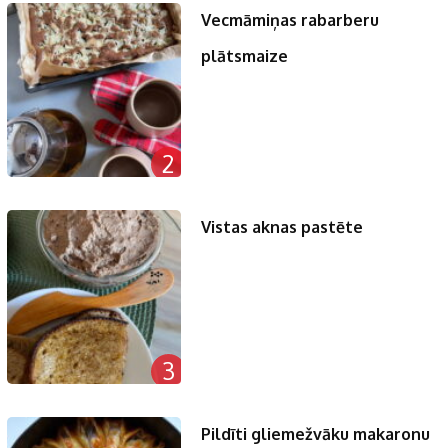
Vecmāmiņas rabarberu
plātsmaize
2
Vistas aknas pastēte
3
Pildīti gliemežvāku makaronu