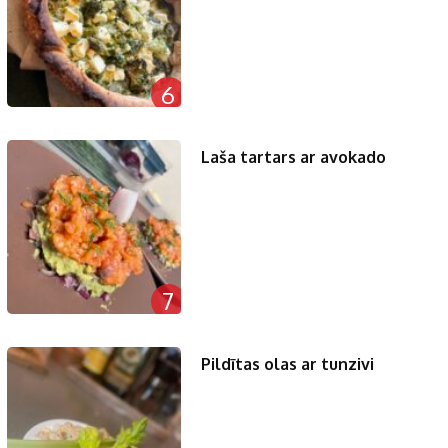
6
Laša tartars ar avokado
7
Pildītas olas ar tunzivi