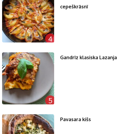
cepeškrāsnī
4
Gandrīz klasiska Lazanja
5
Pavasara kišs