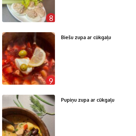
8
Biešu zupa ar cūkgaļu
9
Pupiņu zupa ar cūkgaļu