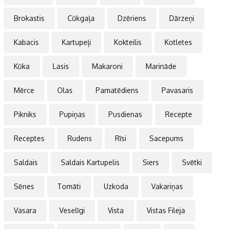
Brokastis
Cūkgaļa
Dzēriens
Dārzeņi
Kabacis
Kartupeļi
Kokteilis
Kotletes
Kūka
Lasis
Makaroni
Marināde
Mērce
Olas
Pamatēdiens
Pavasaris
Pikniks
Pupiņas
Pusdienas
Recepte
Receptes
Rudens
Rīsi
Sacepums
Saldais
Saldais Kartupelis
Siers
Svētki
Sēnes
Tomāti
Uzkoda
Vakariņas
Vasara
Veselīgi
Vista
Vistas Fileja