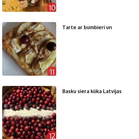
10
Tarte ar bumbieri un
11
Basku siera kūka Latvijas
12