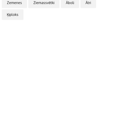
Zemenes
Ziemassvētki
Āboli
Ātri
Ķiploks