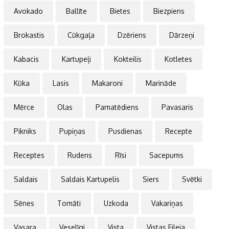
Avokado
Ballīte
Bietes
Biezpiens
Brokastis
Cūkgaļa
Dzēriens
Dārzeņi
Kabacis
Kartupeļi
Kokteilis
Kotletes
Kūka
Lasis
Makaroni
Marināde
Mērce
Olas
Pamatēdiens
Pavasaris
Pikniks
Pupiņas
Pusdienas
Recepte
Receptes
Rudens
Rīsi
Sacepums
Saldais
Saldais Kartupelis
Siers
Svētki
Sēnes
Tomāti
Uzkoda
Vakariņas
Vasara
Veselīgi
Vista
Vistas Fileja