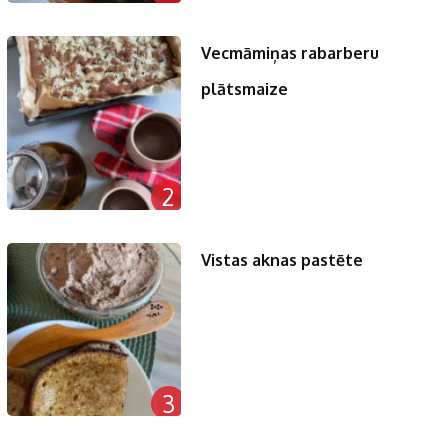
Vecmāmiņas rabarberu
plātsmaize
2
Vistas aknas pastēte
3