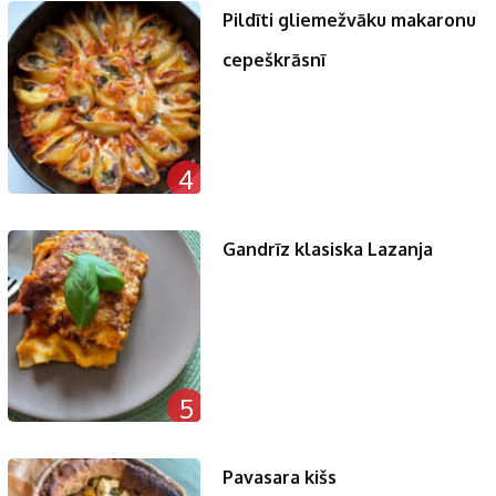
Pildīti gliemežvāku makaronu
cepeškrāsnī
4
Gandrīz klasiska Lazanja
5
Pavasara kišs