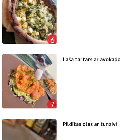
6
Laša tartars ar avokado
7
Pildītas olas ar tunzivi