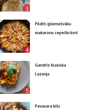
3
Pildīti gliemežvāku
makaronu cepeškrāsnī
4
Gandrīz klasiska
Lazanja
5
Pavasara kišs