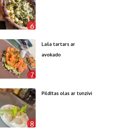
6
Laša tartars ar
avokado
7
Pildītas olas ar tunzivi
8