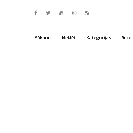
Skip
to
content
Sākums
Meklēt
Kategorijas
Rece