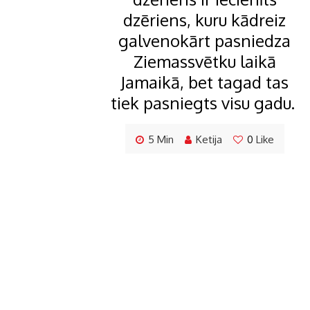
dzēriens, kuru kādreiz
galvenokārt pasniedza
Ziemassvētku laikā
Jamaikā, bet tagad tas
tiek pasniegts visu gadu.
5 Min
Ketija
0
Like