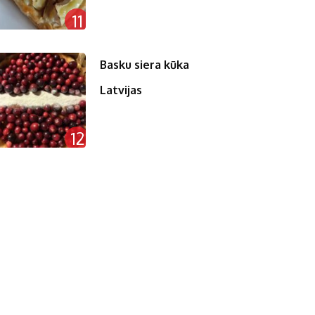
11
Basku siera kūka
Latvijas
12