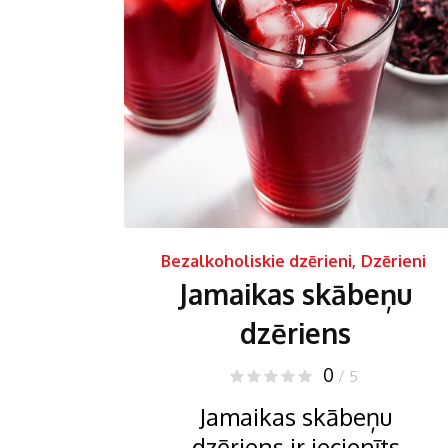
Bezalkoholiskie dzērieni
,
Dzērieni
Jamaikas skābeņu
dzēriens
0
/ 5
Jamaikas skābeņu
dzēriens ir iecienīts