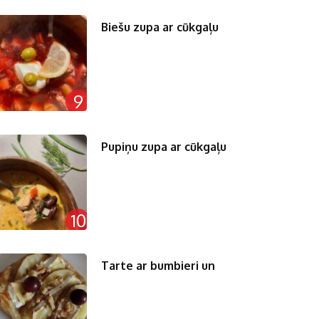
Biešu zupa ar cūkgaļu
9
Pupiņu zupa ar cūkgaļu
10
Tarte ar bumbieri un