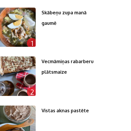
Skābeņu zupa manā
gaumē
1
Vecmāmiņas rabarberu
plātsmaize
2
Vistas aknas pastēte