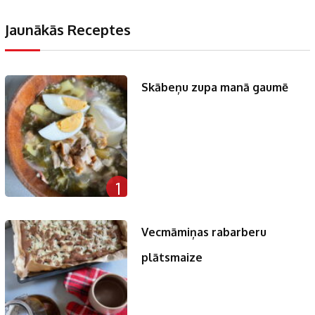
Jaunākās Receptes
Skābeņu zupa manā gaumē
1
Vecmāmiņas rabarberu
plātsmaize