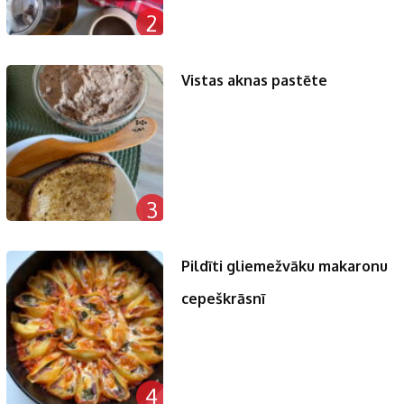
2
Vistas aknas pastēte
3
Pildīti gliemežvāku makaronu
cepeškrāsnī
4