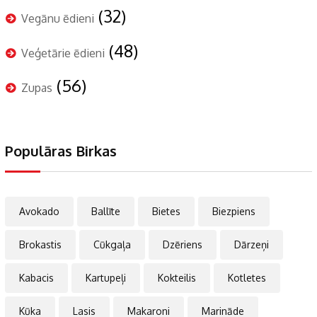
(32)
Vegānu ēdieni
(48)
Veģetārie ēdieni
(56)
Zupas
Populāras Birkas
Avokado
Ballīte
Bietes
Biezpiens
Brokastis
Cūkgaļa
Dzēriens
Dārzeņi
Kabacis
Kartupeļi
Kokteilis
Kotletes
Kūka
Lasis
Makaroni
Marināde