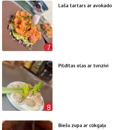
Laša tartars ar avokado
7
Pildītas olas ar tunzivi
8
Biešu zupa ar cūkgaļu