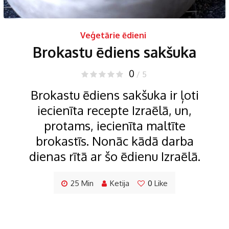
Veģetārie ēdieni
Brokastu ēdiens sakšuka
0
/ 5
Brokastu ēdiens sakšuka ir ļoti
iecienīta recepte Izraēlā, un,
protams, iecienīta maltīte
brokastīs. Nonāc kādā darba
dienas rītā ar šo ēdienu Izraēlā.
25 Min
Ketija
0
Like