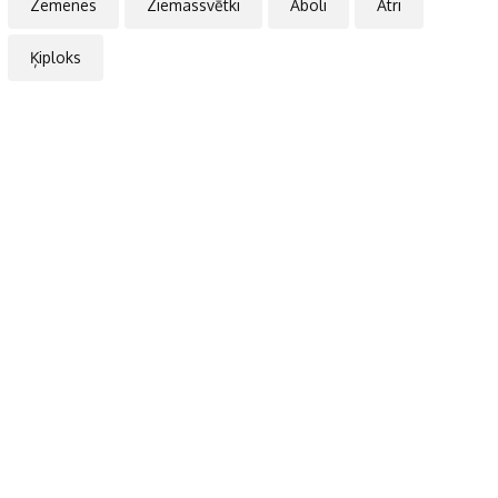
Zemenes
Ziemassvētki
Āboli
Ātri
Ķiploks