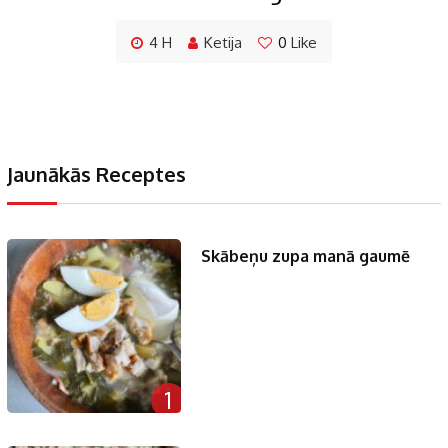
4 H
Ketija
0
Like
Jaunākās Receptes
Skābeņu zupa manā gaumē
1