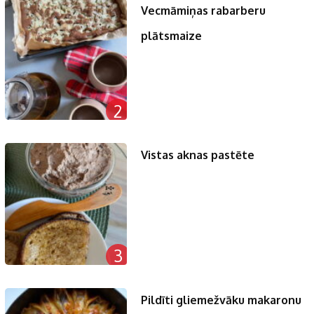
Vecmāmiņas rabarberu
plātsmaize
2
Vistas aknas pastēte
3
Pildīti gliemežvāku makaronu