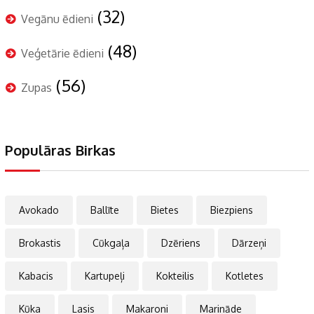
(32)
Vegānu ēdieni
(48)
Veģetārie ēdieni
(56)
Zupas
Populāras Birkas
Avokado
Ballīte
Bietes
Biezpiens
Brokastis
Cūkgaļa
Dzēriens
Dārzeņi
Kabacis
Kartupeļi
Kokteilis
Kotletes
Kūka
Lasis
Makaroni
Marināde