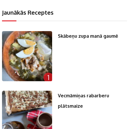
Jaunākās Receptes
Skābeņu zupa manā gaumē
1
Vecmāmiņas rabarberu
plātsmaize