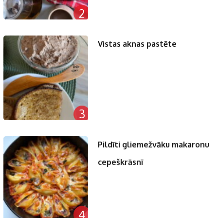
2
Vistas aknas pastēte
3
Pildīti gliemežvāku makaronu
cepeškrāsnī
4