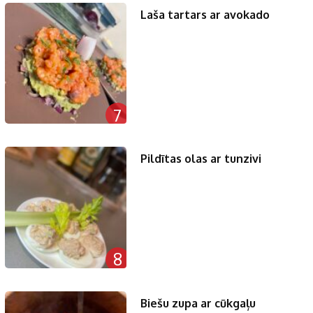
Laša tartars ar avokado
7
Pildītas olas ar tunzivi
8
Biešu zupa ar cūkgaļu