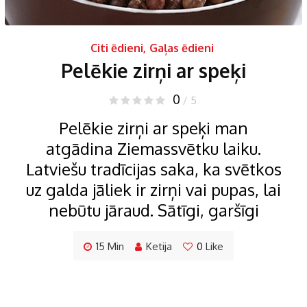
Citi ēdieni
,
Gaļas ēdieni
Pelēkie zirņi ar speķi
0
/ 5
Pelēkie zirņi ar speķi man
atgādina Ziemassvētku laiku.
Latviešu tradīcijas saka, ka svētkos
uz galda jāliek ir zirņi vai pupas, lai
nebūtu jāraud. Sātīgi, garšīgi
15 Min
Ketija
0
Like