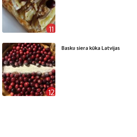
11
Basku siera kūka Latvijas
12