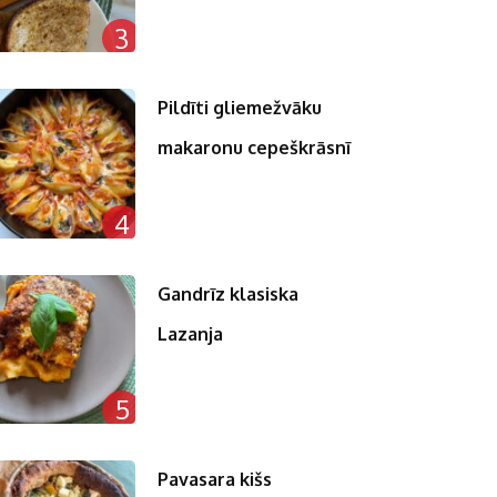
3
Pildīti gliemežvāku
makaronu cepeškrāsnī
4
Gandrīz klasiska
Lazanja
5
Pavasara kišs