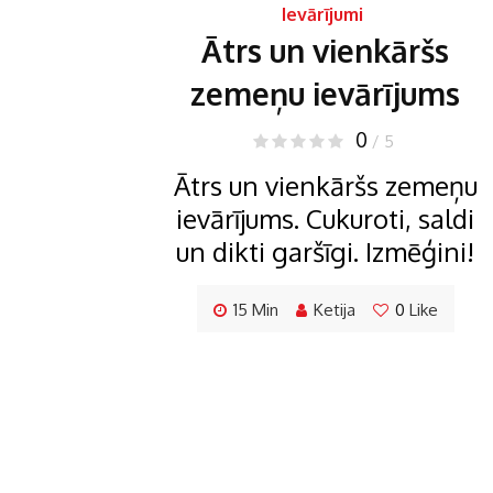
Ievārījumi
Ātrs un vienkāršs
zemeņu ievārījums
0
/ 5
Ātrs un vienkāršs zemeņu
ievārījums. Cukuroti, saldi
un dikti garšīgi. Izmēģini!
15 Min
Ketija
0
Like