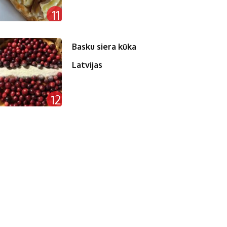
11
Basku siera kūka
Latvijas
12