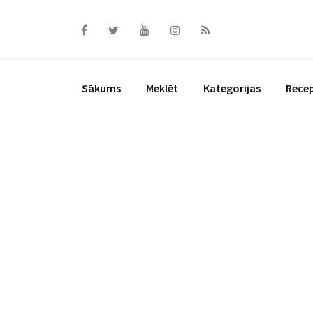
Skip
to
content
Sākums
Meklēt
Kategorijas
Rece