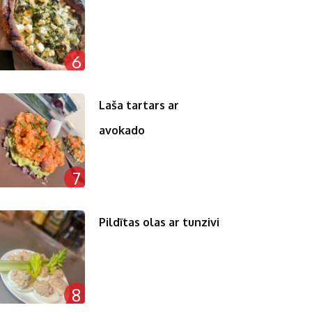
6
Laša tartars ar
avokado
7
Pildītas olas ar tunzivi
8