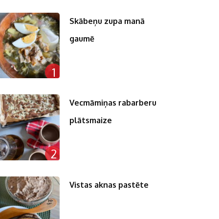
Skābeņu zupa manā
gaumē
1
Vecmāmiņas rabarberu
plātsmaize
2
Vistas aknas pastēte