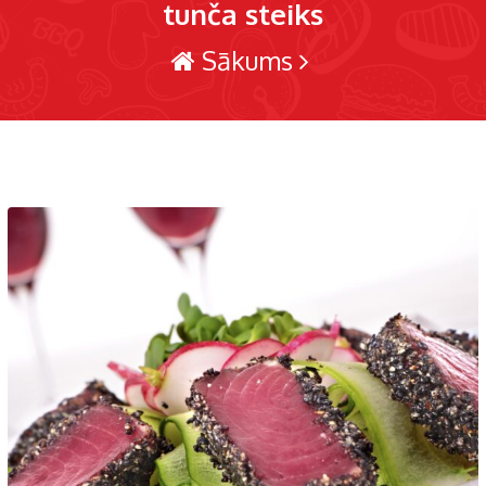
tunča steiks
Sākums