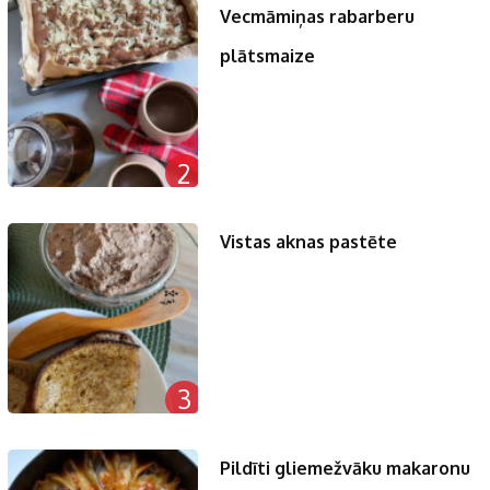
Vecmāmiņas rabarberu
plātsmaize
2
Vistas aknas pastēte
3
Pildīti gliemežvāku makaronu