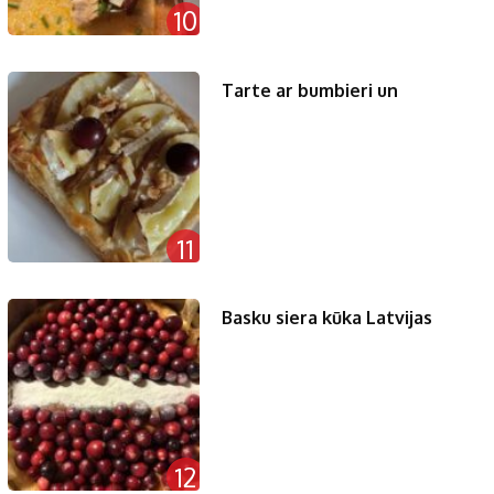
10
Tarte ar bumbieri un
11
Basku siera kūka Latvijas
12