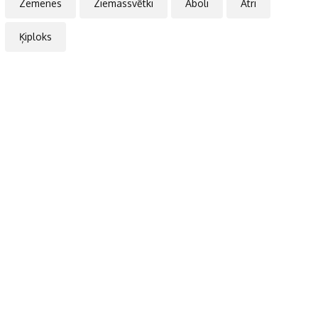
Zemenes
Ziemassvētki
Āboli
Ātri
Ķiploks