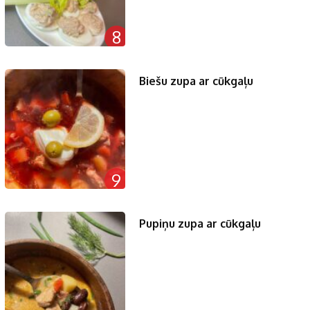
8
Biešu zupa ar cūkgaļu
9
Pupiņu zupa ar cūkgaļu