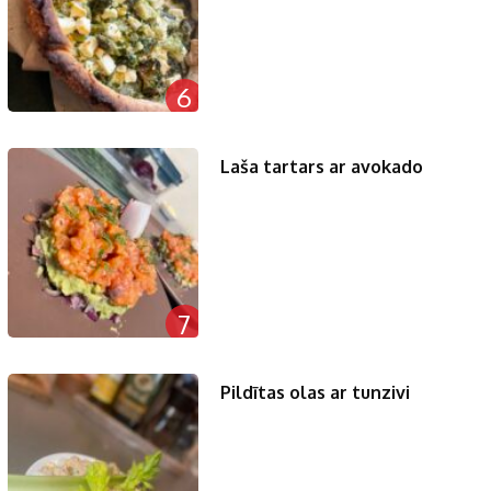
6
Laša tartars ar avokado
7
Pildītas olas ar tunzivi