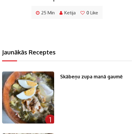
25 Min
Ketija
0
Like
Jaunākās Receptes
Skābeņu zupa manā gaumē
1