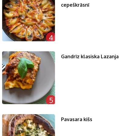
cepeškrāsnī
4
Gandrīz klasiska Lazanja
5
Pavasara kišs