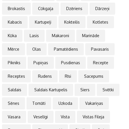
Brokastis
Cūkgaļa
Dzēriens
Dārzeņi
Kabacis
Kartupeļi
Kokteilis
Kotletes
Kūka
Lasis
Makaroni
Marināde
Mērce
Olas
Pamatēdiens
Pavasaris
Pikniks
Pupiņas
Pusdienas
Recepte
Receptes
Rudens
Rīsi
Sacepums
Saldais
Saldais Kartupelis
Siers
Svētki
Sēnes
Tomāti
Uzkoda
Vakariņas
Vasara
Veselīgi
Vista
Vistas Fileja