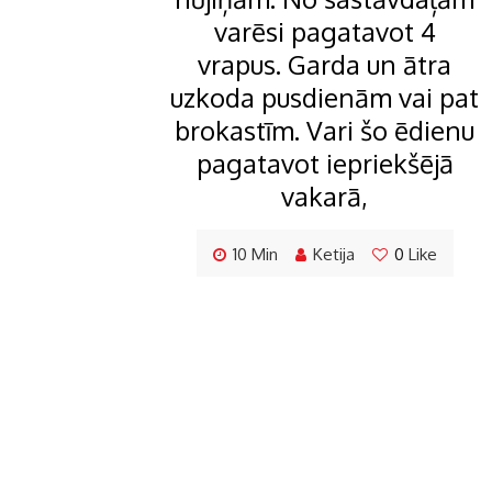
varēsi pagatavot 4
vrapus. Garda un ātra
uzkoda pusdienām vai pat
brokastīm. Vari šo ēdienu
pagatavot iepriekšējā
vakarā,
10 Min
Ketija
0
Like