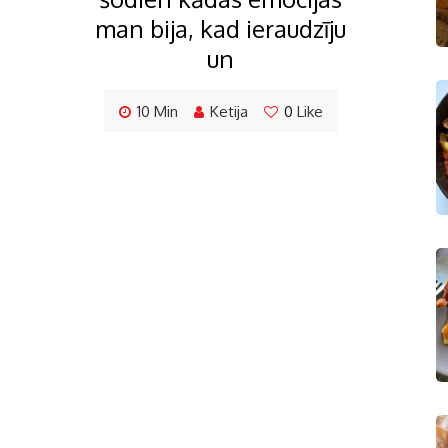
man bija, kad ieraudzīju
un
10 Min
Ketija
0
Like