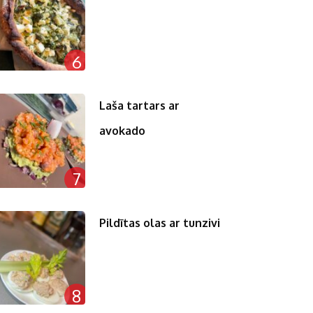
6
Laša tartars ar
avokado
7
Pildītas olas ar tunzivi
8