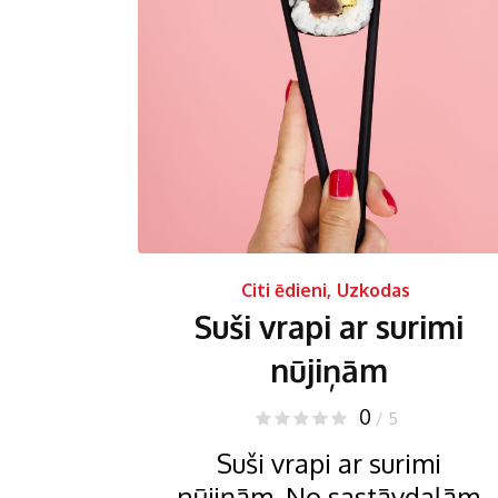
Citi ēdieni
,
Uzkodas
Suši vrapi ar surimi
nūjiņām
0
/ 5
Suši vrapi ar surimi
nūjiņām. No sastāvdaļām