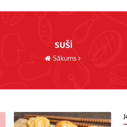
suši
Sākums
J