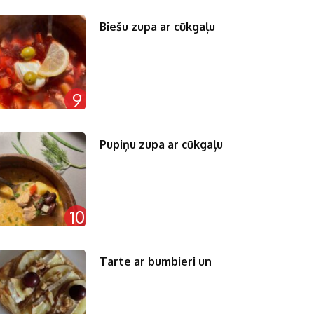
Biešu zupa ar cūkgaļu
9
Pupiņu zupa ar cūkgaļu
10
Tarte ar bumbieri un