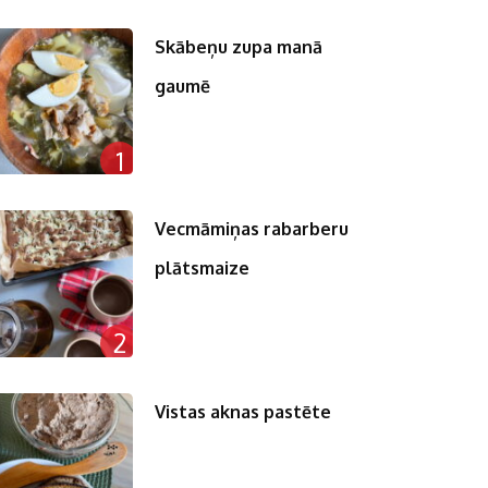
Skābeņu zupa manā
gaumē
1
Vecmāmiņas rabarberu
plātsmaize
2
Vistas aknas pastēte