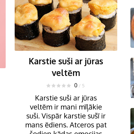
Karstie suši ar jūras
veltēm
0
/ 5
Karstie suši ar jūras
veltēm ir mani mīļākie
suši. Vispār karstie sušī ir
mans ēdiens. Atceros pat
šodien kādas emocijas