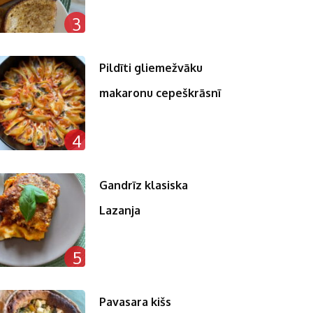
3
Pildīti gliemežvāku
makaronu cepeškrāsnī
4
Gandrīz klasiska
Lazanja
5
Pavasara kišs