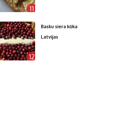
11
Basku siera kūka
Latvijas
12