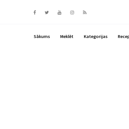
Skip
to
content
Sākums
Meklēt
Kategorijas
Rece