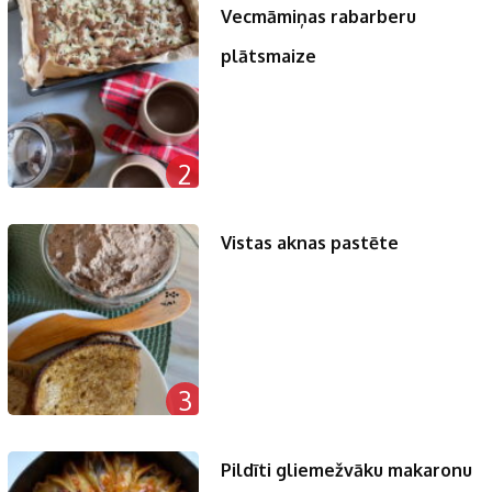
Vecmāmiņas rabarberu
plātsmaize
2
Vistas aknas pastēte
3
Pildīti gliemežvāku makaronu