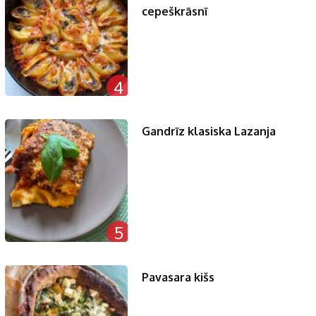
cepeškrāsnī
4
Gandrīz klasiska Lazanja
5
Pavasara kišs