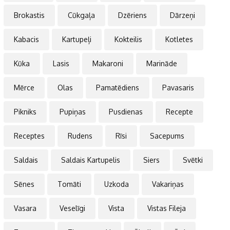
Brokastis
Cūkgaļa
Dzēriens
Dārzeņi
Kabacis
Kartupeļi
Kokteilis
Kotletes
Kūka
Lasis
Makaroni
Marināde
Mērce
Olas
Pamatēdiens
Pavasaris
Pikniks
Pupiņas
Pusdienas
Recepte
Receptes
Rudens
Rīsi
Sacepums
Saldais
Saldais Kartupelis
Siers
Svētki
Sēnes
Tomāti
Uzkoda
Vakariņas
Vasara
Veselīgi
Vista
Vistas Fileja