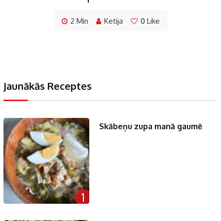
2 Min
Ketija
0
Like
Jaunākās Receptes
Skābeņu zupa manā gaumē
1