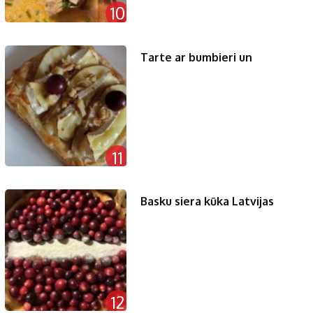
10
Tarte ar bumbieri un
11
Basku siera kūka Latvijas
12