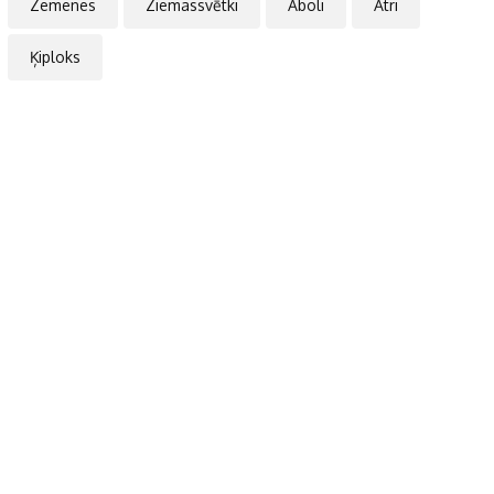
Zemenes
Ziemassvētki
Āboli
Ātri
Ķiploks