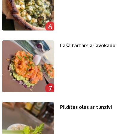
6
Laša tartars ar avokado
7
Pildītas olas ar tunzivi