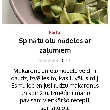
Pasta
Spinātu olu nūdeles ar
zaļumiem
0
/ 5
Makaronu un olu nūdeļu veidi ir
daudz, izvēlies to, kas tuvāk sirdij.
Esmu iecienījusi rudzu makaronus
un spinātu. Izmēģini manu
pavisam vienkāršo recepti,
spinātu olu