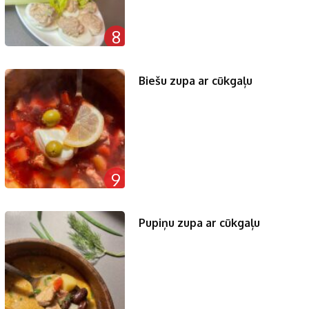
8
Biešu zupa ar cūkgaļu
9
Pupiņu zupa ar cūkgaļu