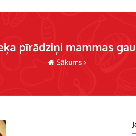
eķa pīrādziņi mammas ga
Sākums
J