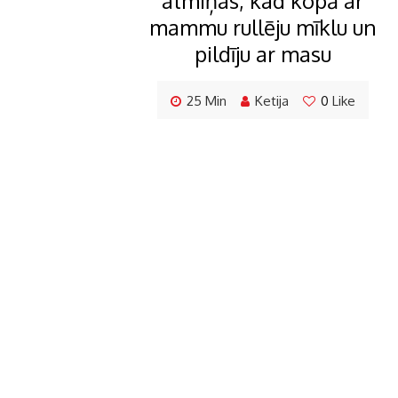
atmiņas, kad kopā ar
mammu rullēju mīklu un
pildīju ar masu
25 Min
Ketija
0
Like