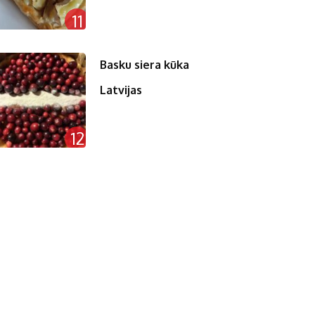
11
Basku siera kūka
Latvijas
12