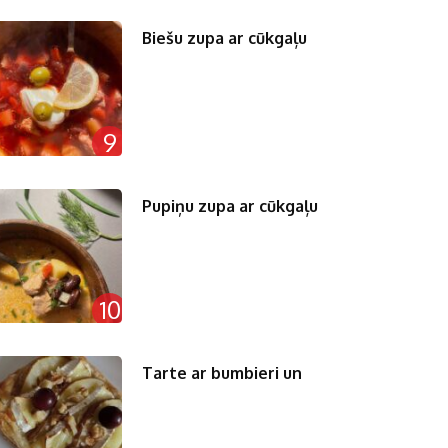
Biešu zupa ar cūkgaļu
9
Pupiņu zupa ar cūkgaļu
10
Tarte ar bumbieri un