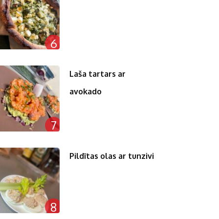
6
Laša tartars ar
avokado
7
Pildītas olas ar tunzivi
8