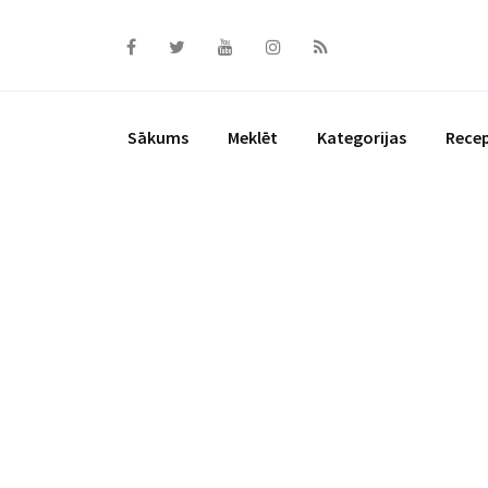
Skip
to
content
Sākums
Meklēt
Kategorijas
Rece