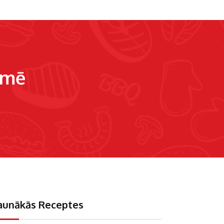
umē
aunākās Receptes