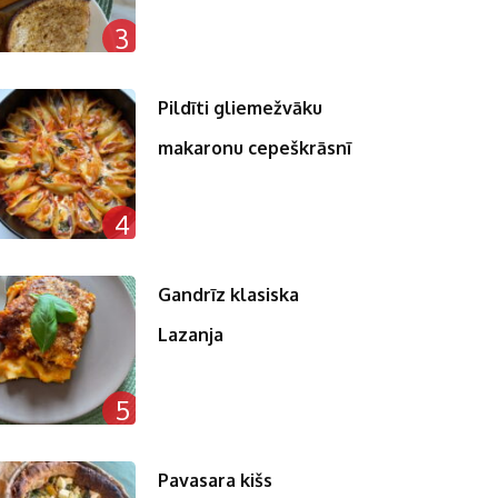
3
Pildīti gliemežvāku
makaronu cepeškrāsnī
4
Gandrīz klasiska
Lazanja
5
Pavasara kišs