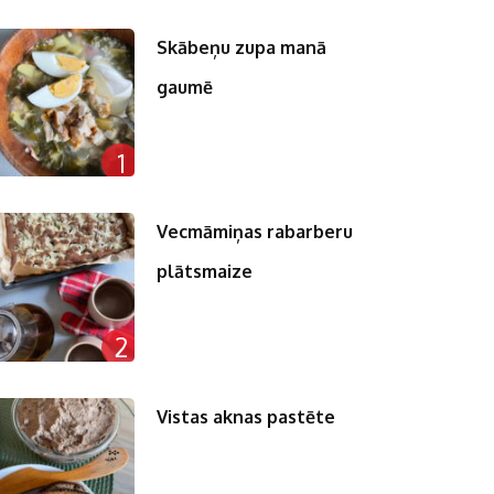
Skābeņu zupa manā
gaumē
1
Vecmāmiņas rabarberu
plātsmaize
2
Vistas aknas pastēte