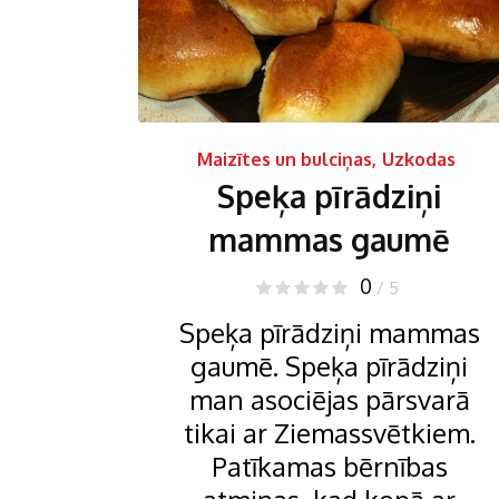
Maizītes un bulciņas
,
Uzkodas
Speķa pīrādziņi
mammas gaumē
0
/ 5
Speķa pīrādziņi mammas
gaumē. Speķa pīrādziņi
man asociējas pārsvarā
tikai ar Ziemassvētkiem.
Patīkamas bērnības