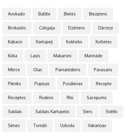
Avokado
Ballīte
Bietes
Biezpiens
Brokastis
Cūkgaļa
Dzēriens
Dārzeņi
Kabacis
Kartupeļi
Kokteilis
Kotletes
Kūka
Lasis
Makaroni
Marināde
Mērce
Olas
Pamatēdiens
Pavasaris
Pikniks
Pupiņas
Pusdienas
Recepte
Receptes
Rudens
Rīsi
Sacepums
Saldais
Saldais Kartupelis
Siers
Svētki
Sēnes
Tomāti
Uzkoda
Vakariņas