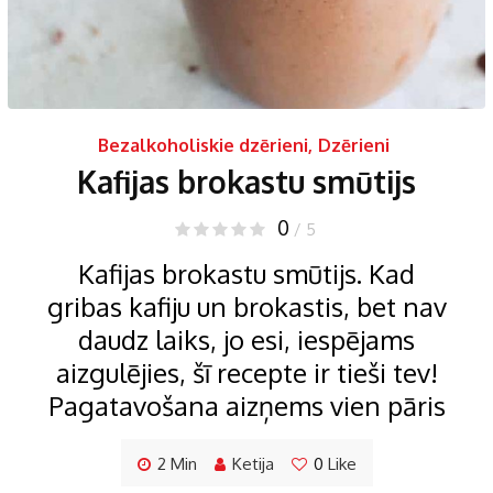
Bezalkoholiskie dzērieni
,
Dzērieni
Kafijas brokastu smūtijs
0
/ 5
Kafijas brokastu smūtijs. Kad
gribas kafiju un brokastis, bet nav
daudz laiks, jo esi, iespējams
aizgulējies, šī recepte ir tieši tev!
Pagatavošana aizņems vien pāris
2 Min
Ketija
0
Like