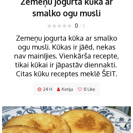
Zemeņu jogurta kūka ar
smalko ogu musli
0
/ 5
Zemeņu jogurta kūka ar smalko
ogu musli. Kūkas ir jāēd, nekas
nav mainījies. Vienkārša recepte,
tikai kūkai ir jāpastāv diennakti.
Citas kūku receptes meklē ŠEIT.
24 H
Ketija
0
Like