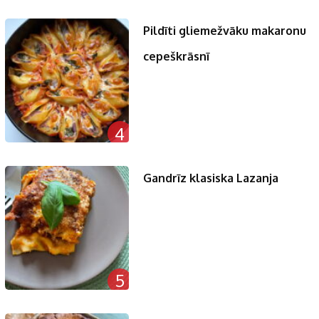
Pildīti gliemežvāku makaronu
cepeškrāsnī
4
Gandrīz klasiska Lazanja
5