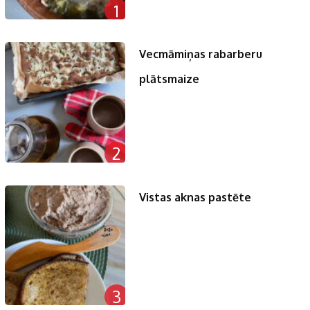
1
Vecmāmiņas rabarberu
plātsmaize
2
Vistas aknas pastēte
3