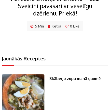
Sveicini pavasari ar veselīgu
dzērienu. Priekā!
5 Min
Ketija
0
Like
Jaunākās Receptes
Skābeņu zupa manā gaumē