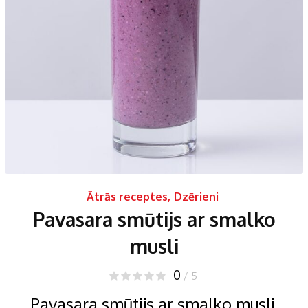
Ātrās receptes
,
Dzērieni
Pavasara smūtijs ar smalko
musli
0
/ 5
Pavasara smūtijs ar smalko musli.