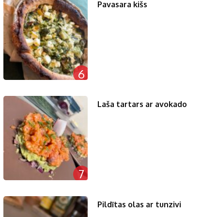
Pavasara kišs
6
Laša tartars ar avokado
7
Pildītas olas ar tunzivi