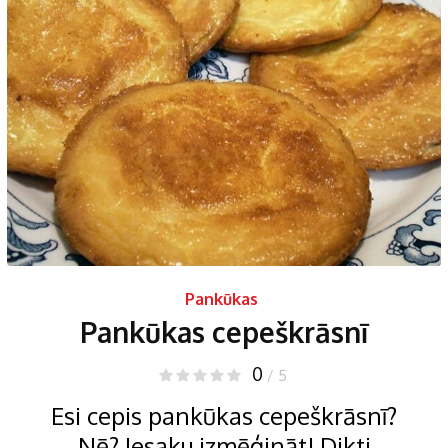
Pankūkas
Pankūkas cepeškrāsnī
0
/ 5
Esi cepis pankūkas cepeškrāsnī?
Nē? Iesaku izmēģināt! Dikti