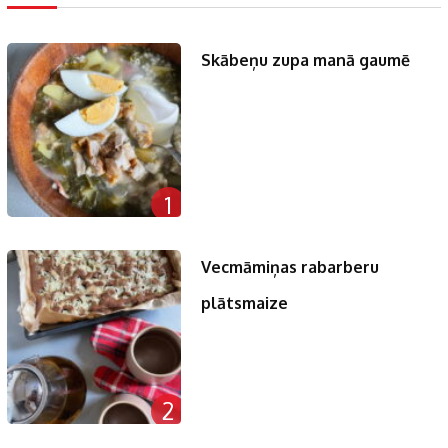
Skābeņu zupa manā gaumē
1
Vecmāmiņas rabarberu
plātsmaize
2