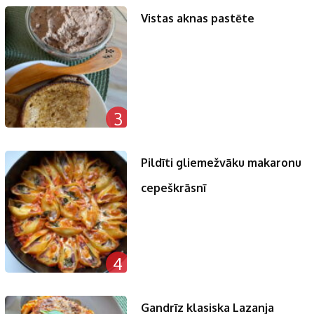
Vistas aknas pastēte
3
Pildīti gliemežvāku makaronu
cepeškrāsnī
4
Gandrīz klasiska Lazanja