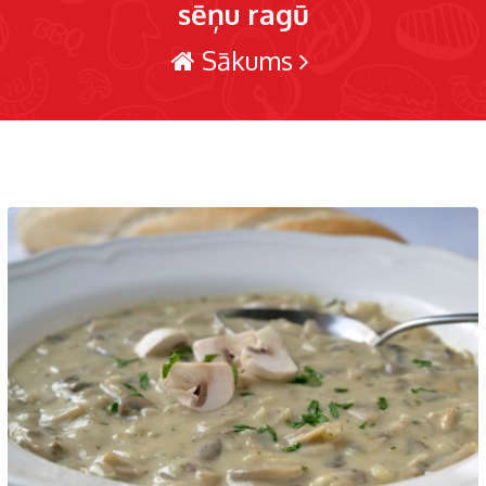
sēņu ragū
Sākums