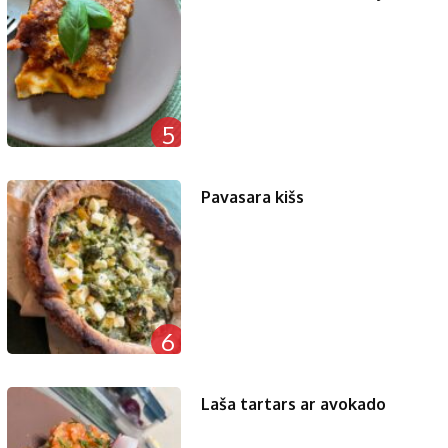
5
Pavasara kišs
6
Laša tartars ar avokado