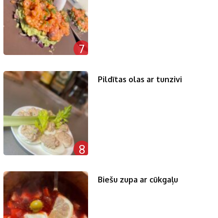
7
Pildītas olas ar tunzivi
8
Biešu zupa ar cūkgaļu