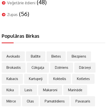
(48)
Veģetārie ēdieni
(56)
Zupas
Populāras Birkas
Avokado
Ballīte
Bietes
Biezpiens
Brokastis
Cūkgaļa
Dzēriens
Dārzeņi
Kabacis
Kartupeļi
Kokteilis
Kotletes
Kūka
Lasis
Makaroni
Marināde
Mērce
Olas
Pamatēdiens
Pavasaris