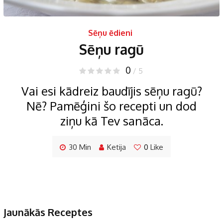
Sēņu ēdieni
Sēņu ragū
0
/ 5
Vai esi kādreiz baudījis sēņu ragū?
Nē? Pamēģini šo recepti un dod
ziņu kā Tev sanāca.
30 Min
Ketija
0
Like
Jaunākās Receptes