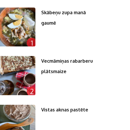
Skābeņu zupa manā
gaumē
1
Vecmāmiņas rabarberu
plātsmaize
2
Vistas aknas pastēte