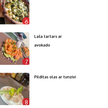
6
Laša tartars ar
avokado
7
Pildītas olas ar tunzivi
8