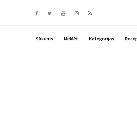
Skip
to
content
Sākums
Meklēt
Kategorijas
Rece