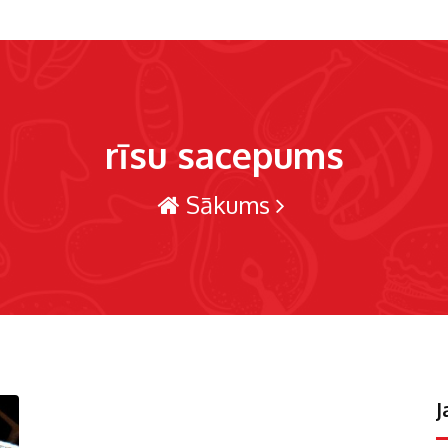
rīsu sacepums
Sākums
J