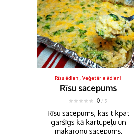
Rīsu ēdieni
,
Veģetārie ēdieni
Rīsu sacepums
0
/ 5
Rīsu sacepums, kas tikpat
garšīgs kā kartupeļu un
makaronu sacepums.