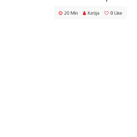
20 Min
Ketija
0
Like