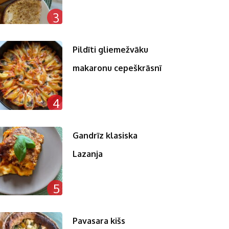
3
Pildīti gliemežvāku
makaronu cepeškrāsnī
4
Gandrīz klasiska
Lazanja
5
Pavasara kišs