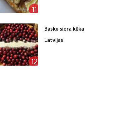
11
Basku siera kūka
Latvijas
12