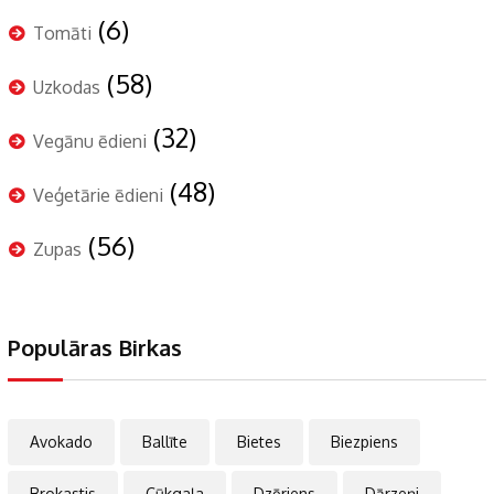
(6)
Tomāti
(58)
Uzkodas
(32)
Vegānu ēdieni
(48)
Veģetārie ēdieni
(56)
Zupas
Populāras Birkas
Avokado
Ballīte
Bietes
Biezpiens
Brokastis
Cūkgaļa
Dzēriens
Dārzeņi