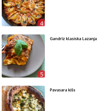
4
Gandrīz klasiska Lazanja
5
Pavasara kišs