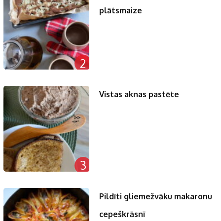
plātsmaize
2
Vistas aknas pastēte
3
Pildīti gliemežvāku makaronu
cepeškrāsnī