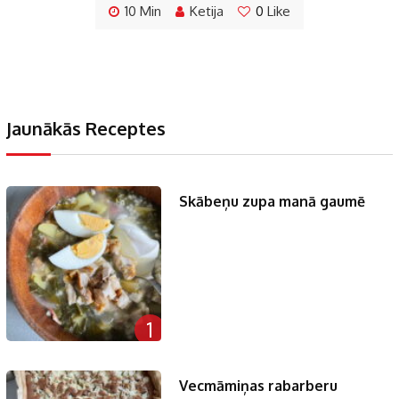
10 Min
Ketija
0
Like
Jaunākās Receptes
Skābeņu zupa manā gaumē
1
Vecmāmiņas rabarberu