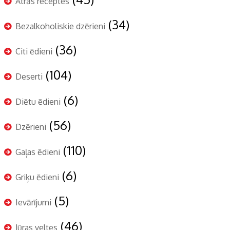
Ātrās receptes
(34)
Bezalkoholiskie dzērieni
(36)
Citi ēdieni
(104)
Deserti
(6)
Diētu ēdieni
(56)
Dzērieni
(110)
Gaļas ēdieni
(6)
Griķu ēdieni
(5)
Ievārījumi
(46)
Jūras veltes