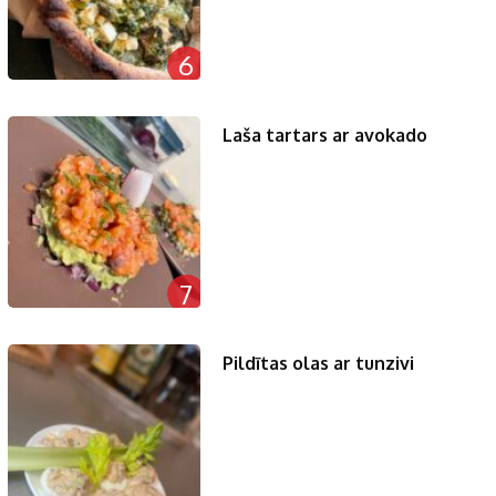
6
Laša tartars ar avokado
7
Pildītas olas ar tunzivi