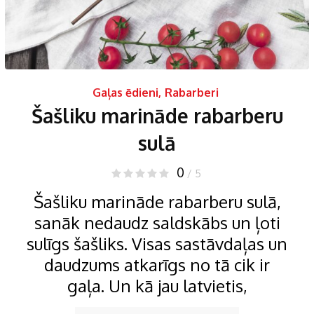
Gaļas ēdieni
,
Rabarberi
Šašliku marināde rabarberu
sulā
0
/ 5
Šašliku marināde rabarberu sulā,
sanāk nedaudz saldskābs un ļoti
sulīgs šašliks. Visas sastāvdaļas un
daudzums atkarīgs no tā cik ir
gaļa. Un kā jau latvietis,