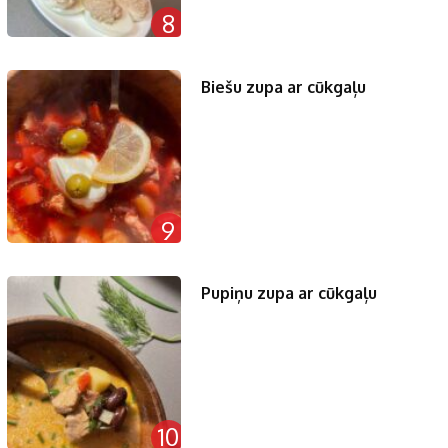
8
Biešu zupa ar cūkgaļu
9
Pupiņu zupa ar cūkgaļu
10