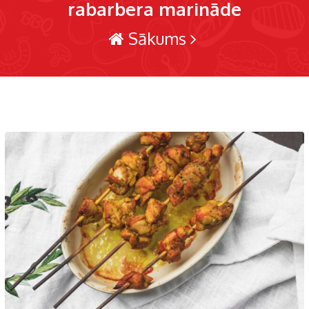
rabarbera marināde
Sākums