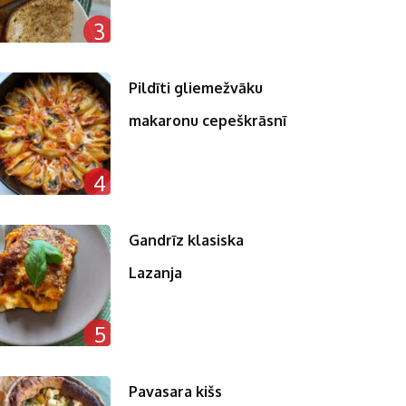
3
Pildīti gliemežvāku
makaronu cepeškrāsnī
4
Gandrīz klasiska
Lazanja
5
Pavasara kišs