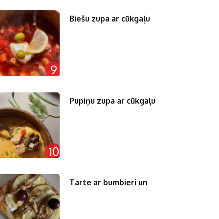
Biešu zupa ar cūkgaļu
9
Pupiņu zupa ar cūkgaļu
10
Tarte ar bumbieri un