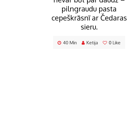
pilngraudu pasta
cepeškrāsnī ar Čedaras
sieru.
40 Min
Ketija
0
Like