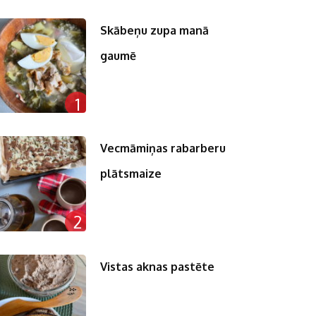
Skābeņu zupa manā
gaumē
1
Vecmāmiņas rabarberu
plātsmaize
2
Vistas aknas pastēte