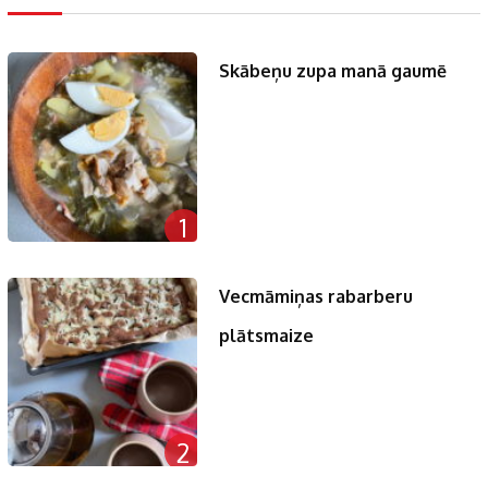
Skābeņu zupa manā gaumē
1
Vecmāmiņas rabarberu
plātsmaize
2