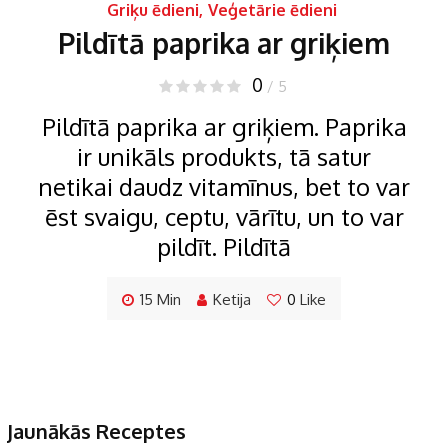
Griķu ēdieni
,
Veģetārie ēdieni
Pildītā paprika ar griķiem
0
/ 5
Pildītā paprika ar griķiem. Paprika
ir unikāls produkts, tā satur
netikai daudz vitamīnus, bet to var
ēst svaigu, ceptu, vārītu, un to var
pildīt. Pildītā
15 Min
Ketija
0
Like
Jaunākās Receptes