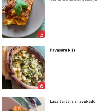
5
Pavasara kišs
6
Laša tartars ar avokado