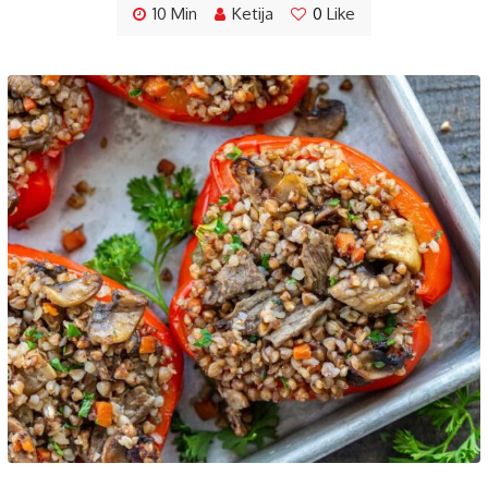
10 Min
Ketija
0
Like