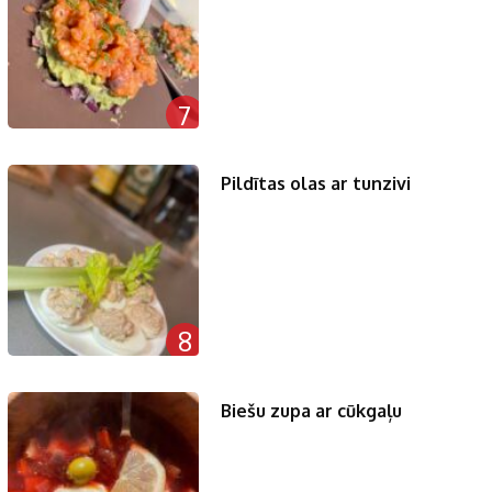
7
Pildītas olas ar tunzivi
8
Biešu zupa ar cūkgaļu