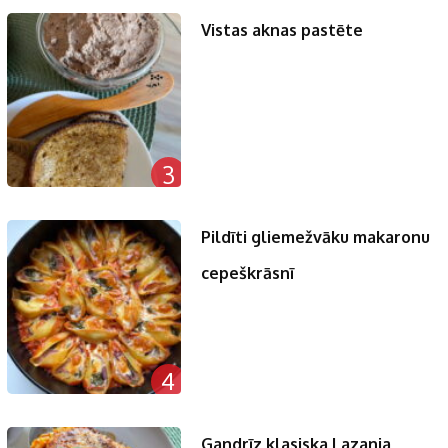
Vistas aknas pastēte
3
Pildīti gliemežvāku makaronu
cepeškrāsnī
4
Gandrīz klasiska Lazanja