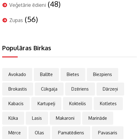
(48)
Veģetārie ēdieni
(56)
Zupas
Populāras Birkas
Avokado
Ballīte
Bietes
Biezpiens
Brokastis
Cūkgaļa
Dzēriens
Dārzeņi
Kabacis
Kartupeļi
Kokteilis
Kotletes
Kūka
Lasis
Makaroni
Marināde
Mērce
Olas
Pamatēdiens
Pavasaris