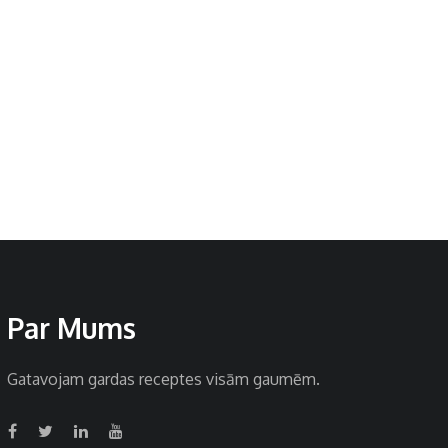
Par Mums
Gatavojam gardas receptes visām gaumēm.