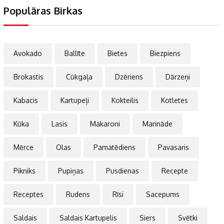
Populāras Birkas
Avokado
Ballīte
Bietes
Biezpiens
Brokastis
Cūkgaļa
Dzēriens
Dārzeņi
Kabacis
Kartupeļi
Kokteilis
Kotletes
Kūka
Lasis
Makaroni
Marināde
Mērce
Olas
Pamatēdiens
Pavasaris
Pikniks
Pupiņas
Pusdienas
Recepte
Receptes
Rudens
Rīsi
Sacepums
Saldais
Saldais Kartupelis
Siers
Svētki