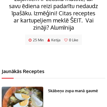
savu ēdiena reizi padarītu nedaudz
īpašāku. Izmēģini! Citas receptes
ar kartupeļiem meklē ŠEIT. Vai
zināji? Alumīnija
25 Min
Ketija
0
Like
Jaunākās Receptes
Skābeņu zupa manā gaumē