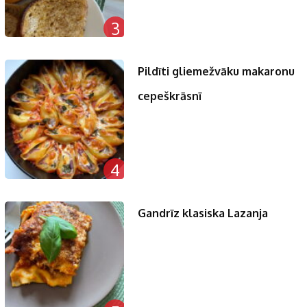
3
Pildīti gliemežvāku makaronu
cepeškrāsnī
4
Gandrīz klasiska Lazanja