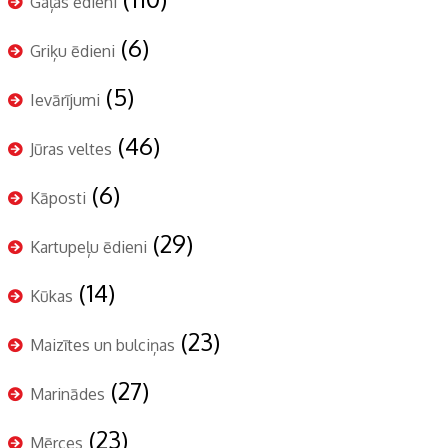
Gaļas ēdieni
(6)
Griķu ēdieni
(5)
Ievārījumi
(46)
Jūras veltes
(6)
Kāposti
(29)
Kartupeļu ēdieni
(14)
Kūkas
(23)
Maizītes un bulciņas
(27)
Marinādes
(23)
Mērces