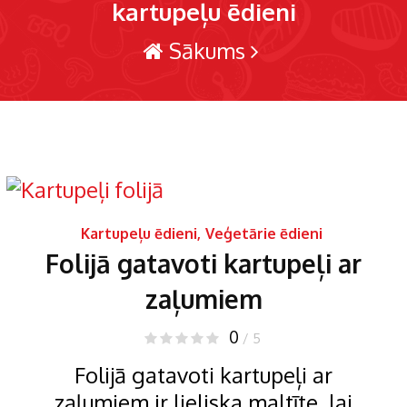
kartupeļu ēdieni
Sākums
Kartupeļu ēdieni
,
Veģetārie ēdieni
Folijā gatavoti kartupeļi ar
zaļumiem
0
/ 5
Folijā gatavoti kartupeļi ar
zaļumiem ir lieliska maltīte, lai