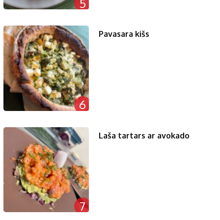
5
Pavasara kišs
6
Laša tartars ar avokado
7