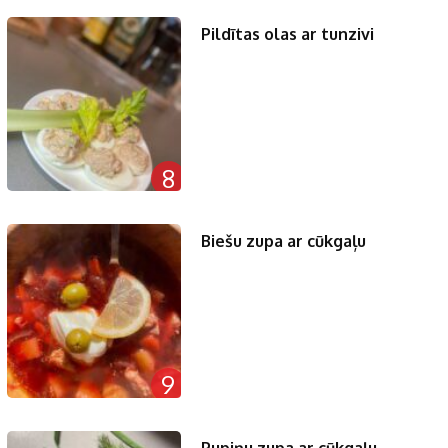
Pildītas olas ar tunzivi
8
Biešu zupa ar cūkgaļu
9
Pupiņu zupa ar cūkgaļu