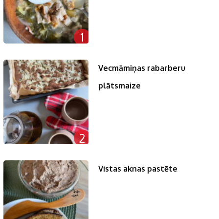
1
Vecmāmiņas rabarberu
plātsmaize
2
Vistas aknas pastēte