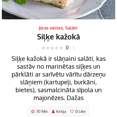
Jūras veltes
,
Salāti
Siļķe kažokā
0
/ 5
Siļķe kažokā ir slāņaini salāti, kas
sastāv no marinētas siļķes un
pārklāti ar sarīvētu vārītu dārzeņu
slāņiem (kartupeļi, burkāni,
bietes), sasmalcināta sīpola un
majonēzes. Dažas
30 Min
Ketija
0
Like