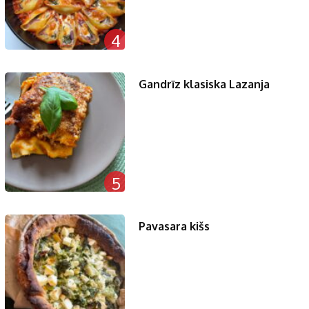
4
Gandrīz klasiska Lazanja
5
Pavasara kišs