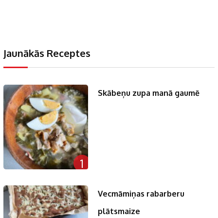
Jaunākās Receptes
Skābeņu zupa manā gaumē
1
Vecmāmiņas rabarberu
plātsmaize