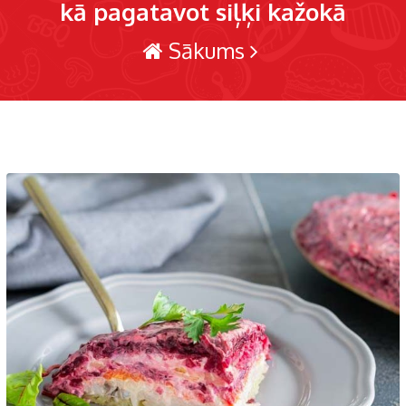
kā pagatavot siļķi kažokā
Sākums