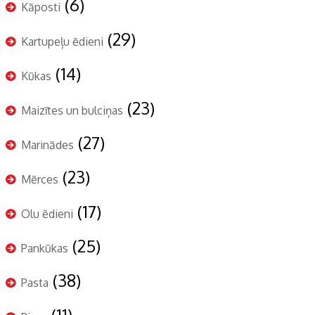
(6)
Kāposti
(29)
Kartupeļu ēdieni
(14)
Kūkas
(23)
Maizītes un bulciņas
(27)
Marinādes
(23)
Mērces
(17)
Olu ēdieni
(25)
Pankūkas
(38)
Pasta
(11)