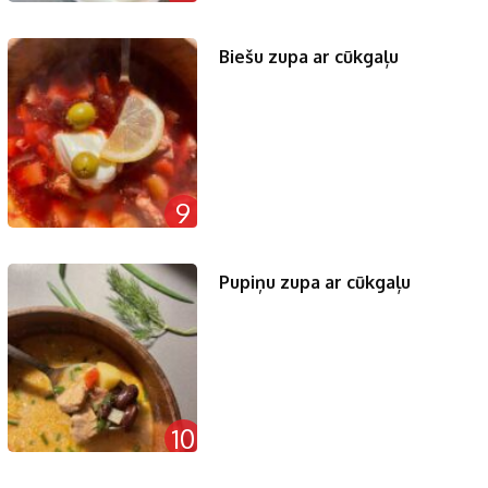
Biešu zupa ar cūkgaļu
9
Pupiņu zupa ar cūkgaļu
10