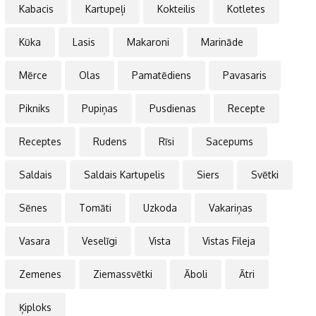
Kabacis
Kartupeļi
Kokteilis
Kotletes
Kūka
Lasis
Makaroni
Marināde
Mērce
Olas
Pamatēdiens
Pavasaris
Pikniks
Pupiņas
Pusdienas
Recepte
Receptes
Rudens
Rīsi
Sacepums
Saldais
Saldais Kartupelis
Siers
Svētki
Sēnes
Tomāti
Uzkoda
Vakariņas
Vasara
Veselīgi
Vista
Vistas Fileja
Zemenes
Ziemassvētki
Āboli
Ātri
Ķiploks