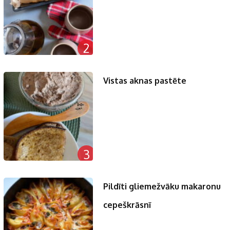
2
Vistas aknas pastēte
3
Pildīti gliemežvāku makaronu
cepeškrāsnī