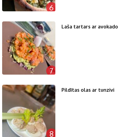
6
Laša tartars ar avokado
7
Pildītas olas ar tunzivi
8