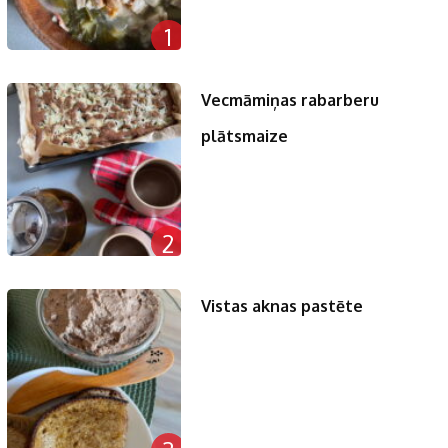
1
Vecmāmiņas rabarberu
plātsmaize
2
Vistas aknas pastēte