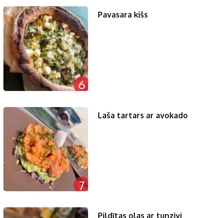
Pavasara kišs
6
Laša tartars ar avokado
7
Pildītas olas ar tunzivi