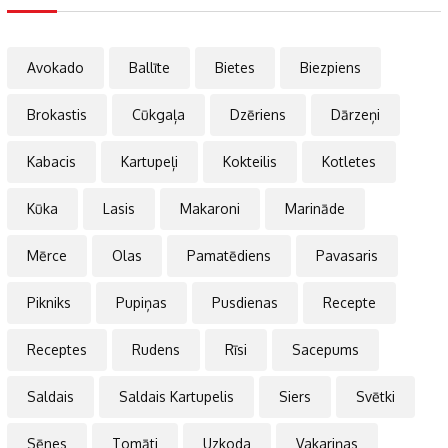
Avokado
Ballīte
Bietes
Biezpiens
Brokastis
Cūkgaļa
Dzēriens
Dārzeņi
Kabacis
Kartupeļi
Kokteilis
Kotletes
Kūka
Lasis
Makaroni
Marināde
Mērce
Olas
Pamatēdiens
Pavasaris
Pikniks
Pupiņas
Pusdienas
Recepte
Receptes
Rudens
Rīsi
Sacepums
Saldais
Saldais Kartupelis
Siers
Svētki
Sēnes
Tomāti
Uzkoda
Vakariņas