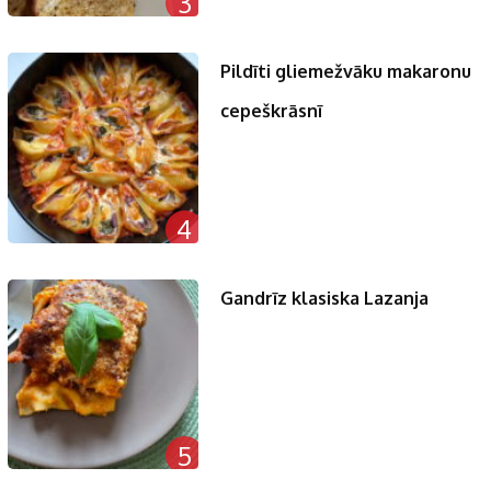
3
Pildīti gliemežvāku makaronu
cepeškrāsnī
4
Gandrīz klasiska Lazanja
5