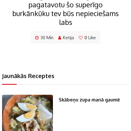
pagatavotu šo superīgo
burkānkūku tev būs nepieciešams
labs
30 Min
Ketija
0
Like
Jaunākās Receptes
Skābeņu zupa manā gaumē