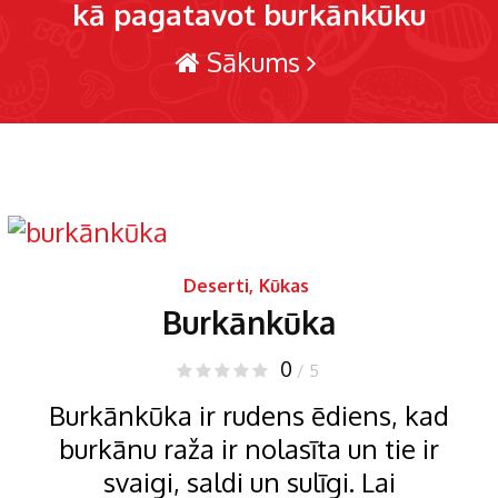
kā pagatavot burkānkūku
Sākums
Deserti
,
Kūkas
Burkānkūka
0
/ 5
Burkānkūka ir rudens ēdiens, kad
burkānu raža ir nolasīta un tie ir
svaigi, saldi un sulīgi. Lai