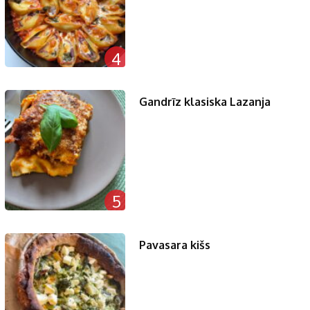
4
Gandrīz klasiska Lazanja
5
Pavasara kišs