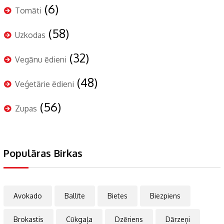
(6)
Tomāti
(58)
Uzkodas
(32)
Vegānu ēdieni
(48)
Veģetārie ēdieni
(56)
Zupas
Populāras Birkas
Avokado
Ballīte
Bietes
Biezpiens
Brokastis
Cūkgaļa
Dzēriens
Dārzeņi