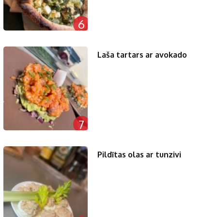
6
Laša tartars ar avokado
7
Pildītas olas ar tunzivi