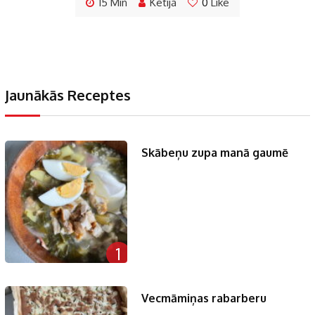
15 Min
Ketija
0
Like
Jaunākās Receptes
Skābeņu zupa manā gaumē
1
Vecmāmiņas rabarberu