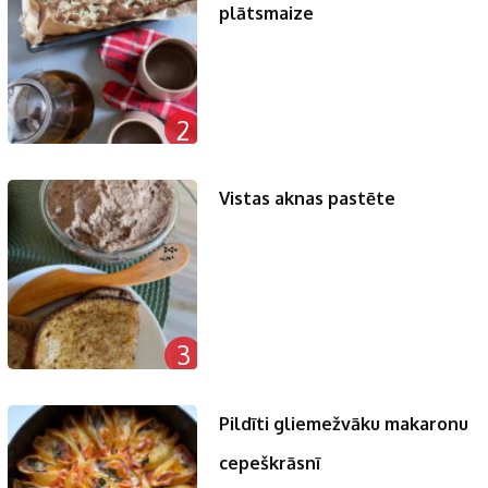
plātsmaize
2
Vistas aknas pastēte
3
Pildīti gliemežvāku makaronu
cepeškrāsnī