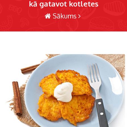
kā gatavot kotletes
Sākums