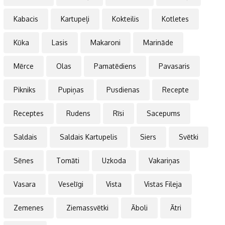
Kabacis
Kartupeļi
Kokteilis
Kotletes
Kūka
Lasis
Makaroni
Marināde
Mērce
Olas
Pamatēdiens
Pavasaris
Pikniks
Pupiņas
Pusdienas
Recepte
Receptes
Rudens
Rīsi
Sacepums
Saldais
Saldais Kartupelis
Siers
Svētki
Sēnes
Tomāti
Uzkoda
Vakariņas
Vasara
Veselīgi
Vista
Vistas Fileja
Zemenes
Ziemassvētki
Āboli
Ātri