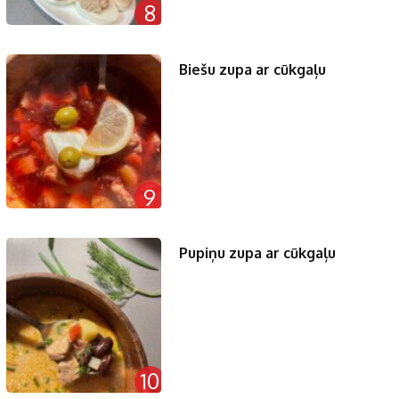
8
Biešu zupa ar cūkgaļu
9
Pupiņu zupa ar cūkgaļu
10