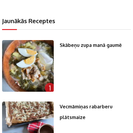
Jaunākās Receptes
Skābeņu zupa manā gaumē
1
Vecmāmiņas rabarberu
plātsmaize