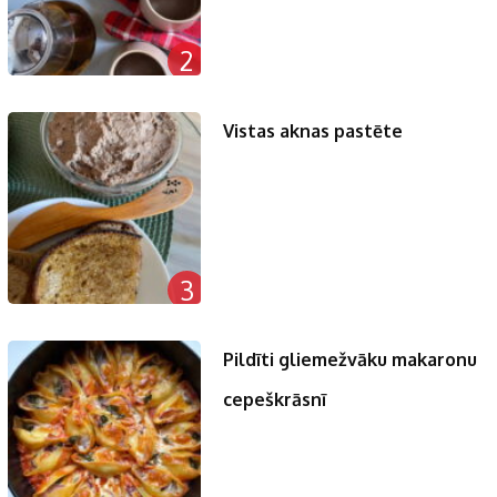
2
Vistas aknas pastēte
3
Pildīti gliemežvāku makaronu
cepeškrāsnī