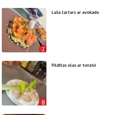
Laša tartars ar avokado
7
Pildītas olas ar tunzivi
8