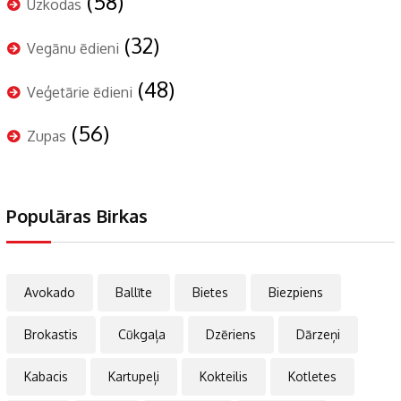
(58)
Uzkodas
(32)
Vegānu ēdieni
(48)
Veģetārie ēdieni
(56)
Zupas
Populāras Birkas
Avokado
Ballīte
Bietes
Biezpiens
Brokastis
Cūkgaļa
Dzēriens
Dārzeņi
Kabacis
Kartupeļi
Kokteilis
Kotletes