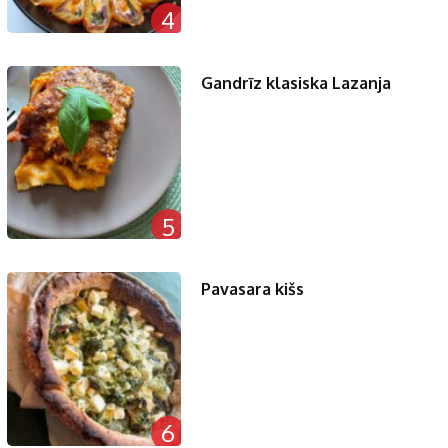
4
Gandrīz klasiska Lazanja
5
Pavasara kišs
6