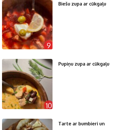
Biešu zupa ar cūkgaļu
9
Pupiņu zupa ar cūkgaļu
10
Tarte ar bumbieri un