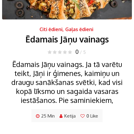
Citi ēdieni
,
Gaļas ēdieni
Ēdamais Jāņu vainags
0
/ 5
Ēdamais Jāņu vainags. Ja tā varētu
teikt, Jāņi ir ģimenes, kaimiņu un
draugu sanākšanas svētki, kad visi
kopā līksmo un sagaida vasaras
iestāšanos. Pie saminiekiem,
25 Min
Ketija
0
Like