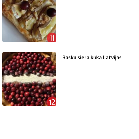
11
Basku siera kūka Latvijas
12