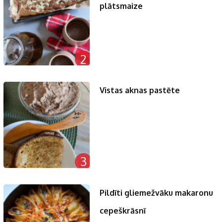
plātsmaize
2
Vistas aknas pastēte
3
Pildīti gliemežvāku makaronu
cepeškrāsnī