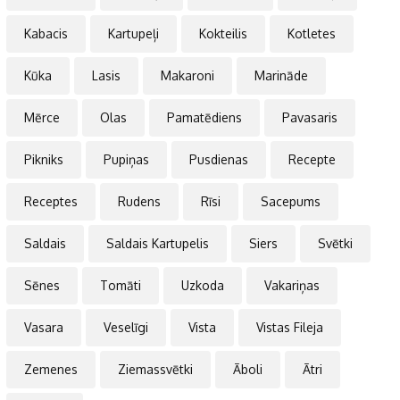
Kabacis
Kartupeļi
Kokteilis
Kotletes
Kūka
Lasis
Makaroni
Marināde
Mērce
Olas
Pamatēdiens
Pavasaris
Pikniks
Pupiņas
Pusdienas
Recepte
Receptes
Rudens
Rīsi
Sacepums
Saldais
Saldais Kartupelis
Siers
Svētki
Sēnes
Tomāti
Uzkoda
Vakariņas
Vasara
Veselīgi
Vista
Vistas Fileja
Zemenes
Ziemassvētki
Āboli
Ātri