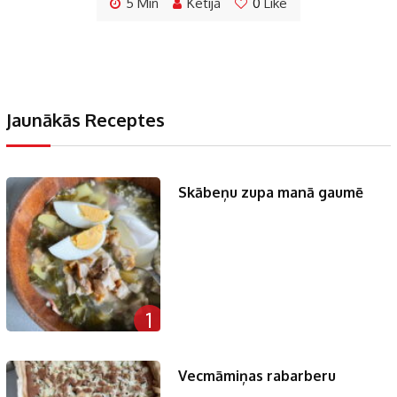
5 Min
Ketija
0
Like
Jaunākās Receptes
Skābeņu zupa manā gaumē
1
Vecmāmiņas rabarberu