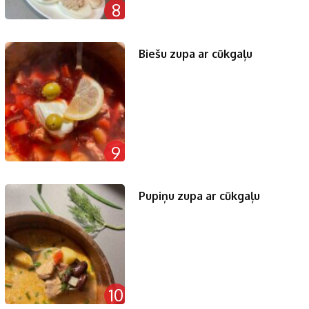
8
Biešu zupa ar cūkgaļu
9
Pupiņu zupa ar cūkgaļu
10