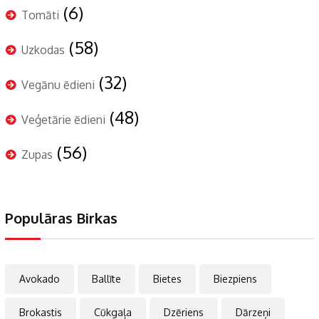
(6)
Tomāti
(58)
Uzkodas
(32)
Vegānu ēdieni
(48)
Veģetārie ēdieni
(56)
Zupas
Populāras Birkas
Avokado
Ballīte
Bietes
Biezpiens
Brokastis
Cūkgaļa
Dzēriens
Dārzeņi