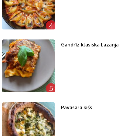
4
Gandrīz klasiska Lazanja
5
Pavasara kišs