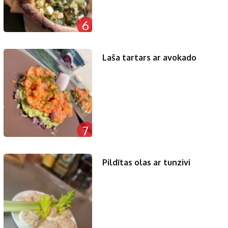
6
Laša tartars ar avokado
7
Pildītas olas ar tunzivi