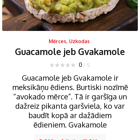
Mērces
,
Uzkodas
Guacamole jeb Gvakamole
0
/ 5
Guacamole jeb Gvakamole ir
meksikāņu ēdiens. Burtiski nozīmē
“avokado mērce”. Tā ir garšīga un
dažreiz pikanta garšviela, ko var
baudīt kopā ar dažādiem
ēdieniem. Gvakamole