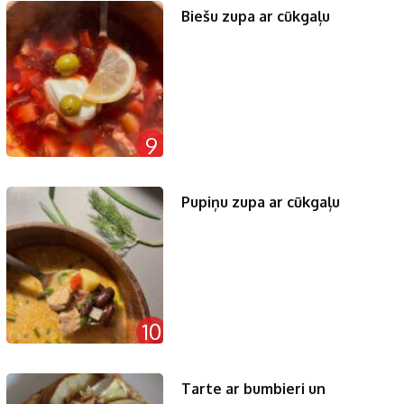
Biešu zupa ar cūkgaļu
9
Pupiņu zupa ar cūkgaļu
10
Tarte ar bumbieri un