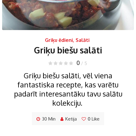
Griķu ēdieni
,
Salāti
Griķu biešu salāti
0
/ 5
Griķu biešu salāti, vēl viena
fantastiska recepte, kas varētu
padarīt interesantāku tavu salātu
kolekciju.
30 Min
Ketija
0
Like