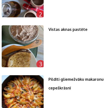
2
Vistas aknas pastēte
3
Pildīti gliemežvāku makaronu
cepeškrāsnī