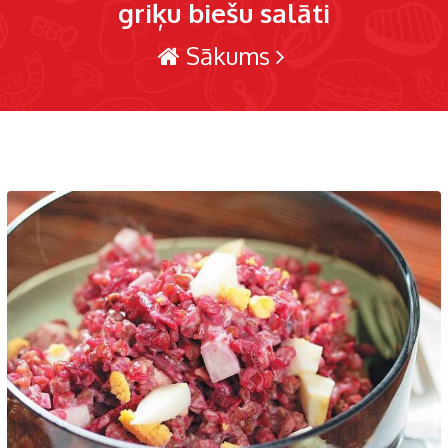
griķu biešu salāti
Sākums