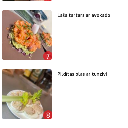
Laša tartars ar avokado
7
Pildītas olas ar tunzivi
8