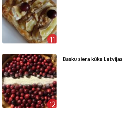
11
Basku siera kūka Latvijas
12