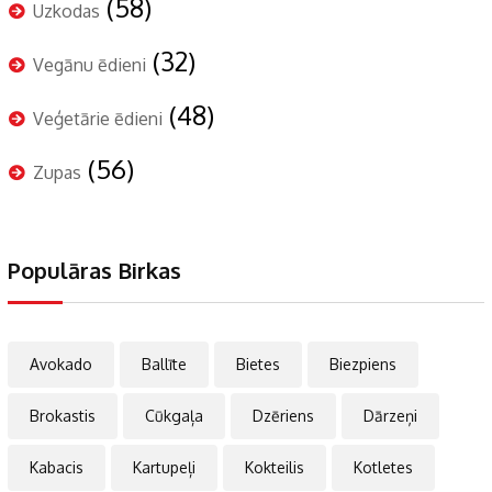
(58)
Uzkodas
(32)
Vegānu ēdieni
(48)
Veģetārie ēdieni
(56)
Zupas
Populāras Birkas
Avokado
Ballīte
Bietes
Biezpiens
Brokastis
Cūkgaļa
Dzēriens
Dārzeņi
Kabacis
Kartupeļi
Kokteilis
Kotletes