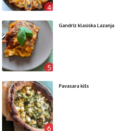
4
Gandrīz klasiska Lazanja
5
Pavasara kišs
6