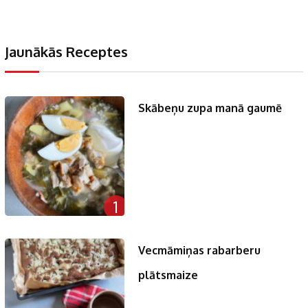
Jaunākās Receptes
Skābeņu zupa manā gaumē
1
Vecmāmiņas rabarberu
plātsmaize